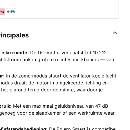
rincipales
n elke ruimte:
De DC-motor verplaatst tot 10.212
chtstroom ook in grotere ruimtes merkbaar is — van
ar:
In de zomermodus stuurt de ventilator koele lucht
modus draait de motor in omgekeerde richting en
 het plafond terug door de ruimte, waardoor je
ruik:
Met een maximaal geluidsniveau van 47 dB
l genoeg voor de slaapkamer of een werkruimte waar
of afstandsbediening:
De Bolero Smart is compatibel