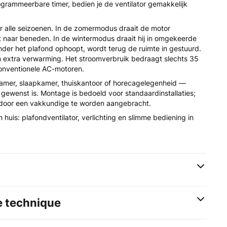
ogrammeerbare timer, bedien je de ventilator gemakkelijk
or alle seizoenen. In de zomermodus draait de motor
t naar beneden. In de wintermodus draait hij in omgekeerde
onder het plafond ophoopt, wordt terug de ruimte in gestuurd.
 extra verwarming. Het stroomverbruik bedraagt slechts 35
onventionele AC-motoren.
amer, slaapkamer, thuiskantoor of horecagelegenheid —
gewenst is. Montage is bedoeld voor standaardinstallaties;
 door een vakkundige te worden aangebracht.
n huis: plafondventilator, verlichting en slimme bediening in
e technique