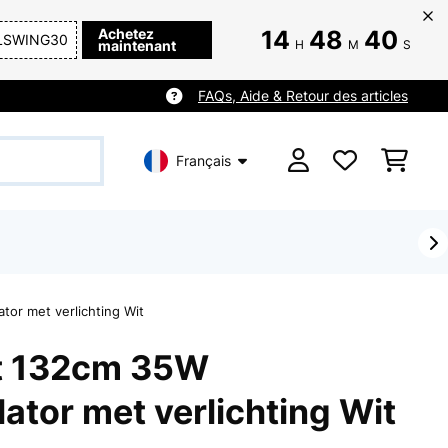
Achetez
14
48
38
LSWING30
maintenant
H
M
S
FAQs, Aide & Retour des articles
Français
tor met verlichting Wit
t 132cm 35W
lator met verlichting Wit