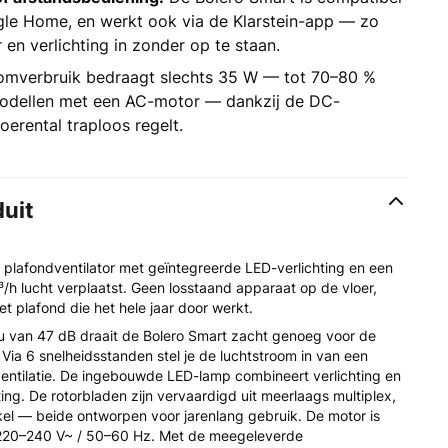
e Home, en werkt ook via de Klarstein-app — zo
r en verlichting in zonder op te staan.
omverbruik bedraagt slechts 35 W — tot 70–80 %
modellen met een AC-motor — dankzij de DC-
oerental traploos regelt.
duit
n plafondventilator met geïntegreerde LED-verlichting en een
³/h lucht verplaatst. Geen losstaand apparaat op de vloer,
t plafond die het hele jaar door werkt.
u van 47 dB draait de Bolero Smart zacht genoeg voor de
 Via 6 snelheidsstanden stel je de luchtstroom in van een
ventilatie. De ingebouwde LED-lamp combineert verlichting en
ing. De rotorbladen zijn vervaardigd uit meerlaags multiplex,
kel — beide ontworpen voor jarenlang gebruik. De motor is
 220–240 V~ / 50–60 Hz. Met de meegeleverde