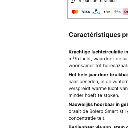
14 jours de rétraction
Caractéristiques p
Krachtige luchtcirculatie i
m³/h lucht, waardoor de lu
woonkamer tot horecazaal.
Het hele jaar door bruikba
naar beneden; in de winter
verspreidt warme lucht van
minder hoeft te stoken.
Nauwelijks hoorbaar in geb
draait de Bolero Smart sti
concentratie telt.
Bedienbaar via app, stem 