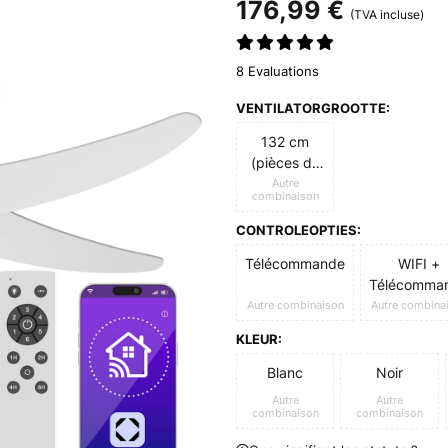
176,99 €
(TVA incluse)
8 Evaluations
VENTILATORGROOTTE:
132 cm
(pièces de
13 à 25 m²)
Autre
combinaison
CONTROLEOPTIES:
Télécommande
WIFI +
Télécomma
Autre combinaison
Autre combina
KLEUR:
Blanc
Noir
Autre
Autre
combinaison
combinaison