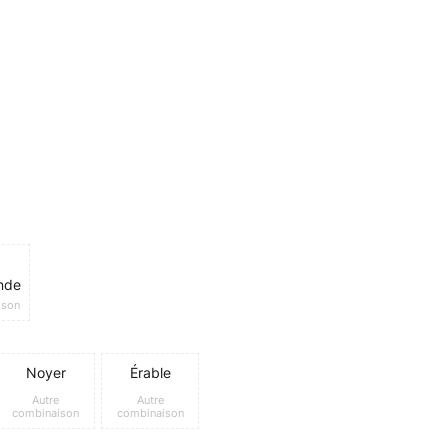
nde
ison
Noyer
Érable
Autre
Autre
combinaison
combinaison