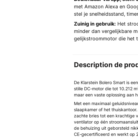
met Amazon Alexa en Googl
stel je snelheidsstand, time
Zuinig in gebruik:
Het stro
minder dan vergelijkbare 
gelijkstroommotor die het t
Description de pro
De Klarstein Bolero Smart is ee
stille DC-motor die tot 10.212 m
maar een vaste oplossing aan he
Met een maximaal geluidsnivea
slaapkamer of het thuiskantoor.
zachte bries tot een krachtige 
ventilator op één stroomaansluit
de behuizing uit geborsteld nik
CE-gecertificeerd en werkt op