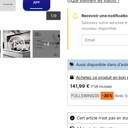
Que signifient les statuts ?
1/9
Recevoir une notificatio
Saisissez votre adresse e
nouveau disponible.
+4
Aussi disponible dans d'aut
Achetez ce produit en bon 
141,99 €
(TVA incluse)
FULLSWING30
-30%
Avec b
Cert article n'est pas en 