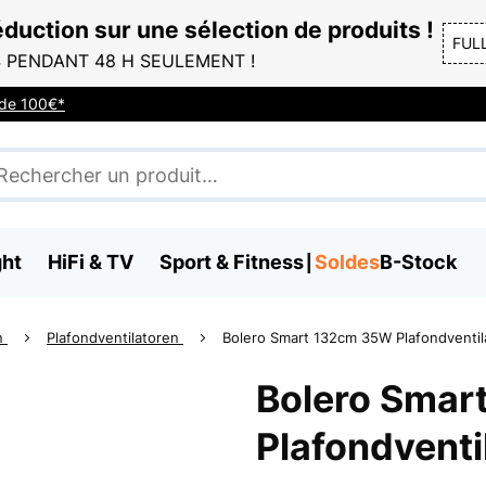
duction sur une sélection de produits !
FUL
 PENDANT 48 H SEULEMENT !
r de 100€*
ght
HiFi & TV
Sport & Fitness
Soldes
B-Stock
en
Plafondventilatoren
Bolero Smart 132cm 35W Plafondventila
Bolero Smar
Plafondventi