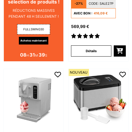
avec Compresseur
sélection de produits !
-27%
CODE:
SALE27P
Noir
RÉDUCTIONS MASSIVES
AVEC BON :
416,09 €
PENDANT 48 H SEULEMENT !
569,99 €
FULLSWING30
Achetez maintenant
Détails
08
31
38
H
M
S
NOUVEAU