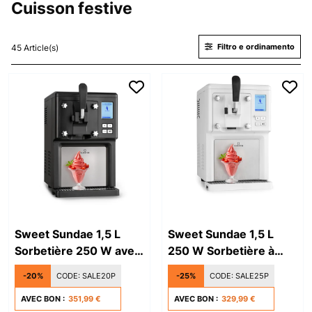
Cuisson festive
Filtro e ordinamento
45 Article(s)
Sweet Sundae 1,5 L
Sweet Sundae 1,5 L
Sorbetière 250 W avec
250 W Sorbetière à
compresseur, noire
compresseur Blanche
-20%
CODE:
SALE20P
-25%
CODE:
SALE25P
AVEC BON :
351,99 €
AVEC BON :
329,99 €