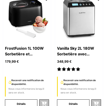
FrostFusion 1L 100W
Vanilla Sky 2L 180W
Sorbetière et
Sorbetière avec
Yaourtière Noir
Compresseur Argent
179,99 €
348,99 €
Recevoir une notification de
Recevoir une notification de
disponibilité.
disponibilité.
Nous vous informerons lorsqu’il
Nous vous informerons lorsqu’il
sera en stock.
sera en stock.
Détails
Détails