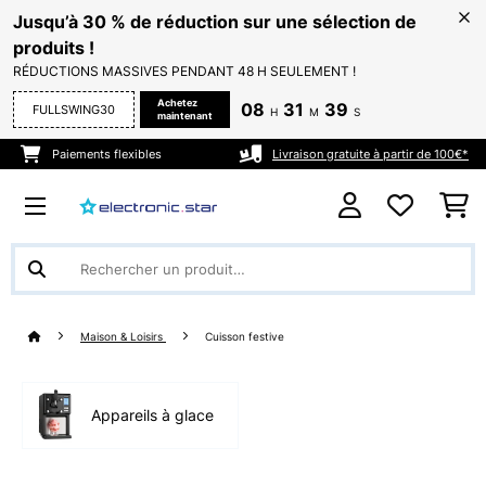
Jusqu’à 30 % de réduction sur une sélection de
produits !
RÉDUCTIONS MASSIVES PENDANT 48 H SEULEMENT !
Achetez
08
31
39
FULLSWING30
H
M
S
maintenant
Paiements flexibles
Livraison gratuite à partir de 100€*
Maison & Loisirs
Cuisson festive
Appareils à glace