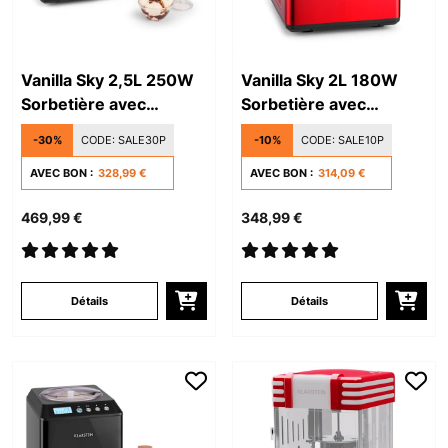
Vanilla Sky 2,5L 250W
Vanilla Sky 2L 180W
Sorbetière avec
Sorbetière avec
Compresseur Argent
Compresseur Rouge
-30%
CODE:
SALE30P
-10%
CODE:
SALE10P
AVEC BON :
328,99 €
AVEC BON :
314,09 €
469,99 €
348,99 €
Détails
Détails