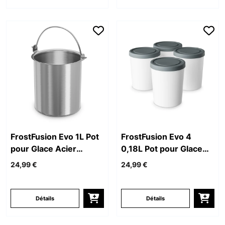
FrostFusion Evo 1L Pot
FrostFusion Evo 4
pour Glace Acier
0,18L Pot pour Glace
Inoxydable
Blanc
24,99 €
24,99 €
Détails
Détails