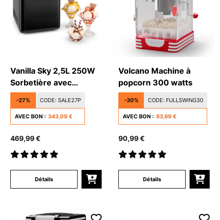
Vanilla Sky 2,5L 250W
Volcano Machine à
Sorbetière avec
popcorn 300 watts
Compresseur Noir
-27%
CODE:
SALE27P
-30%
CODE:
FULLSWING30
AVEC BON :
343,09 €
AVEC BON :
63,69 €
469,99 €
90,99 €
Détails
Détails