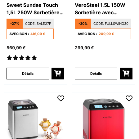
Sweet Sundae Touch
VeroSteel 1,5L 150W
1,5L 250W Sorbetière
Sorbetière avec
avec Compresseur
Compresseur Argent
-27%
CODE:
SALE27P
-30%
CODE:
FULLSWING30
Blanc
AVEC BON :
416,09 €
AVEC BON :
209,99 €
569,99 €
299,99 €
Détails
Détails