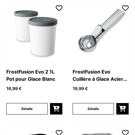
FrostFusion Evo 2 1L
FrostFusion Evo
Pot pour Glace Blanc
Cuillère à Glace Acier
Inoxydable
16,99 €
19,99 €
Détails
Détails