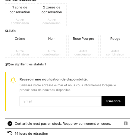
1 zone de
2 zones de
conservation
conservation
Autre
Autre
combinaison
combinaison
KLEUR:
Crème
Noir
Rose Pourpre
Rouge
Autre
Autre
Autre
Autre
combinaison
combinaison
combinaison
combinaison
Que signifient les statuts ?
Recevoir une notification de disponibilité.
Saisissez votre adresse e-mail et nous vous informerons lorsque le
produit sera de nouveau disponible.
S'inscrire
Cert article n'est pas en stock. Réapprovisonnement en cours.
14 jours de rétraction