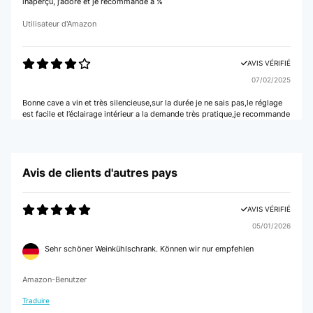
inaperçu, j’adore et je recommande à %
Utilisateur d'Amazon
AVIS VÉRIFIÉ
07/02/2025
Bonne cave a vin et très silencieuse,sur la durée je ne sais pas,le réglage
est facile et l’éclairage intérieur a la demande très pratique,je recommande
Utilisateur d'Amazon
Avis de clients d'autres pays
AVIS VÉRIFIÉ
05/02/2025
AVIS VÉRIFIÉ
Correspond à nos attentes
05/01/2026
Utilisateur d'Amazon
Sehr schöner Weinkühlschrank. Können wir nur empfehlen
AVIS VÉRIFIÉ
Amazon-Benutzer
29/12/2024
Traduire