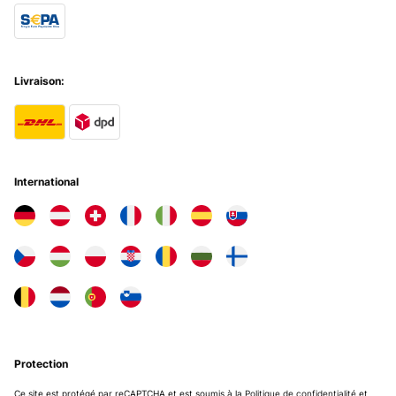
Su aspecto 'retro' queda muy bien en cualquier rincón de la
casa.Para ser perfecta sólo le faltaría venir con alguna botella de
Vega Sicilia del 64.
Livraison:
Usuario/a de amazon
Traduire
AVIS VÉRIFIÉ
03/07/2025
International
sieht top aus funktioniert einwandfrei, das der, für die Funktion
kühles Bierchen oder Weinchen im Spielezimmer ideal oder Büro
und meiner Frau gefällt es
Amazon-Benutzer
Traduire
AVIS VÉRIFIÉ
24/01/2025
Protection
Genau die richtige Größe für uns, sieht sehr hübsch aus und hält
seine Versprechen bisher: kühlt anstandslos und relativ leise.Leider
Ce site est protégé par reCAPTCHA et est soumis à la
Politique de confidentialité
et