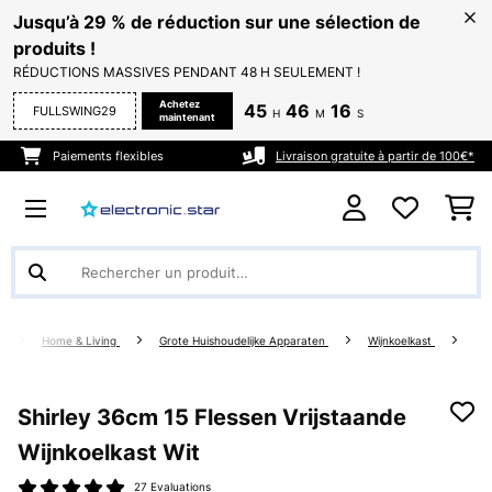
Jusqu’à 29 % de réduction sur une sélection de
produits !
RÉDUCTIONS MASSIVES PENDANT 48 H SEULEMENT !
Achetez
45
46
16
FULLSWING29
H
M
S
maintenant
Paiements flexibles
Livraison gratuite à partir de 100€*
Home & Living
Grote Huishoudelijke Apparaten
Wijnkoelkast
Shirley 36cm 15 Flessen Vrijstaande
Wijnkoelkast Wit
27 Evaluations