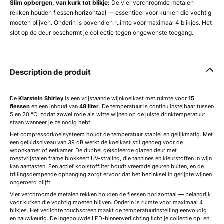
Slim opbergen, van kurk tot blikje:
De vier verchroomde metalen
rekken houden flessen horizontaal — essentieel voor kurken die vochtig
moeten blijven. Onderin is bovendien ruimte voor maximaal 4 blikjes. Het
slot op de deur beschermt je collectie tegen ongewenste toegang.
Description de produit
De
Klarstein Shirley
is een vrijstaande wijnkoelkast met ruimte voor
15
flessen
en een inhoud van
48 liter
. De temperatuur is continu instelbaar tussen
5 en 20 °C, zodat zowel rode als witte wijnen op de juiste drinktemperatuur
staan wanneer je ze nodig hebt.
Het compressorkoelsysteem houdt de temperatuur stabiel en gelijkmatig. Met
een geluidsniveau van 39 dB werkt de koelkast stil genoeg voor de
woonkamer of eetkamer. De dubbel geïsoleerde glazen deur met
roestvrijstalen frame blokkeert UV-straling, die tannines en kleurstoffen in wijn
kan aantasten. Een actief koolstoffilter houdt vreemde geuren buiten, en de
trillingsdempende ophanging zorgt ervoor dat het bezinksel in gerijpte wijnen
ongeroerd blijft.
Vier verchroomde metalen rekken houden de flessen horizontaal — belangrijk
voor kurken die vochtig moeten blijven. Onderin is ruimte voor maximaal 4
blikjes. Het verlichte touchscreen maakt de temperatuurinstelling eenvoudig
en nauwkeurig. De ingebouwde LED-binnenverlichting licht je collectie op, en