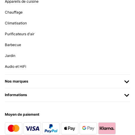
AVIS VÉRIFIÉ
Appareils de cuisine
AVIS VÉRIFIÉ
15/11/2024
Chauffage
02/08/2025
Beau produit avec un design sympa, une vrai cave de service avec un
Design und Kühlung stimmen. Raumaufteilung ist auch klasse.
compresseur.
Climatisation
Einzig allein die Lautstärke bzw. das Ein-/Ausschalten der Kühlung
verhindert die 5 Sterne. Sofern man, wie wir, den Weinkühlschrank in
Utilisateur d'Amazon
Purificateurs d'air
der Küche stehen hat, ist der einfach zu laut.
Barbecue
Amazon-Benutzer
Jardin
Traduire
Audio et HiFi
AVIS VÉRIFIÉ
31/07/2025
Nos marques
molto bello è come descritto, era un regalo di compleanno, molto
contento.
Informations
Utente Amazon
Traduire
Moyen de paiement
AVIS VÉRIFIÉ
25/07/2025