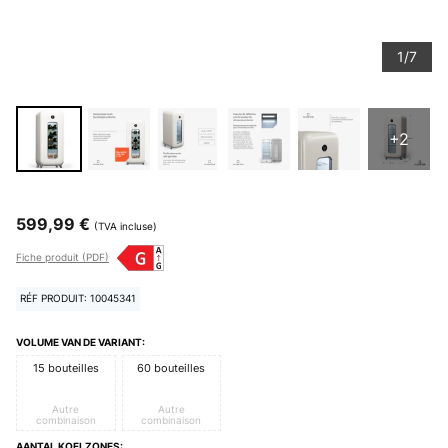
1/7
+2
599,99 €
(TVA incluse)
Fiche produit (PDF)
RÉF PRODUIT: 10045341
VOLUME VAN DE VARIANT:
15 bouteilles
60 bouteilles
Autre
Autre
combinaison
combinaison
AANTAL KOELZONES: