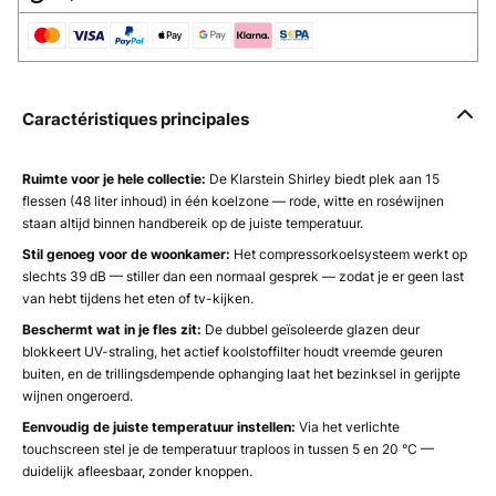
Caractéristiques principales
Ruimte voor je hele collectie:
De Klarstein Shirley biedt plek aan 15
flessen (48 liter inhoud) in één koelzone — rode, witte en roséwijnen
staan altijd binnen handbereik op de juiste temperatuur.
Stil genoeg voor de woonkamer:
Het compressorkoelsysteem werkt op
slechts 39 dB — stiller dan een normaal gesprek — zodat je er geen last
van hebt tijdens het eten of tv-kijken.
Beschermt wat in je fles zit:
De dubbel geïsoleerde glazen deur
blokkeert UV-straling, het actief koolstoffilter houdt vreemde geuren
buiten, en de trillingsdempende ophanging laat het bezinksel in gerijpte
wijnen ongeroerd.
Eenvoudig de juiste temperatuur instellen:
Via het verlichte
touchscreen stel je de temperatuur traploos in tussen 5 en 20 °C —
duidelijk afleesbaar, zonder knoppen.