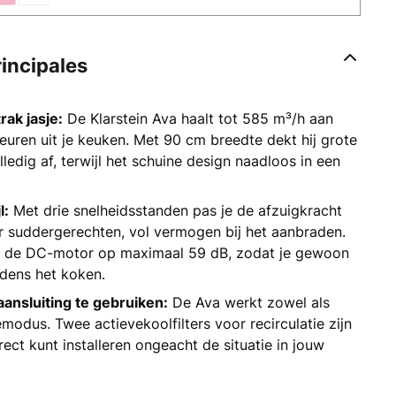
rincipales
rak jasje:
De Klarstein Ava haalt tot 585 m³/h aan
uren uit je keuken. Met 90 cm breedte dekt hij grote
ledig af, terwijl het schuine design naadloos in een
l:
Met drie snelheidsstanden pas je de afzuigkracht
r suddergerechten, vol vermogen bij het aanbraden.
t de DC-motor op maximaal 59 dB, zodat je gewoon
jdens het koken.
ansluiting te gebruiken:
De Ava werkt zowel als
emodus. Twee actievekoolfilters voor recirculatie zijn
rect kunt installeren ongeacht de situatie in jouw