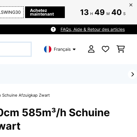
Achetez
13
49
39
LSWING30
maintenant
H
M
S
FAQs, Aide & Retour des articles
Français
 Schuine Afzuigkap Zwart
0cm 585m³/h Schuine
wart