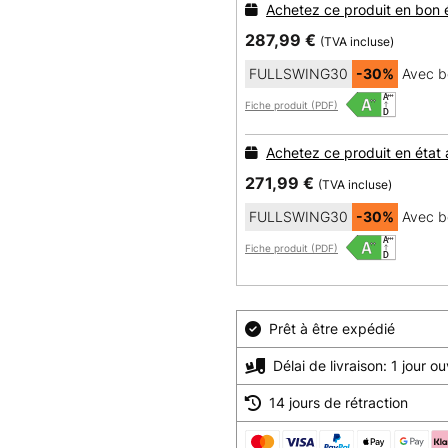
Achetez ce produit en bon 
287,99 €
(TVA incluse)
FULLSWING30
-30%
Avec b
Fiche produit (PDF)
Achetez ce produit en état
271,99 €
(TVA incluse)
FULLSWING30
-30%
Avec b
Fiche produit (PDF)
Prêt à être expédié
Délai de livraison: 1 jour o
14 jours de rétraction