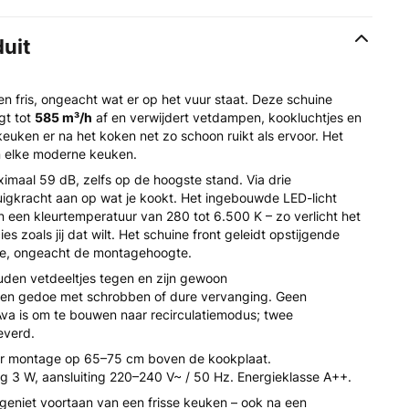
duit
n fris, ongeacht wat er op het vuur staat. Deze schuine
gt tot
585 m³/h
af en verwijdert vetdampen, kookluchtjes en
keuken er na het koken net zo schoon ruikt als ervoor. Het
n elke moderne keuken.
imaal 59 dB, zelfs op de hoogste stand. Via drie
uigkracht aan op wat je kookt. Het ingebouwde LED-licht
n een kleurtemperatuur van 280 tot 6.500 K – zo verlicht het
es zoals jij dat wilt. Het schuine front geleidt opstijgende
one, ongeacht de montagehoogte.
ouden vetdeeltjes tegen en zijn gewoon
en gedoe met schrobben of dure vervanging. Geen
Ava is om te bouwen naar recirculatiemodus; twee
leverd.
oor montage op 65–75 cm boven de kookplaat.
g 3 W, aansluiting 220–240 V~ / 50 Hz. Energieklasse A++.
n geniet voortaan van een frisse keuken – ook na een