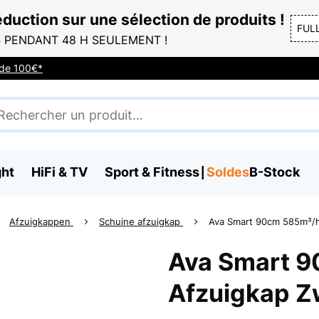
duction sur une sélection de produits !
FUL
 PENDANT 48 H SEULEMENT !
r de 100€*
ght
HiFi & TV
Sport & Fitness
Soldes
B-Stock
Afzuigkappen
Schuine afzuigkap
Ava Smart 90cm 585m³/h
Ava Smart 9
Afzuigkap Z