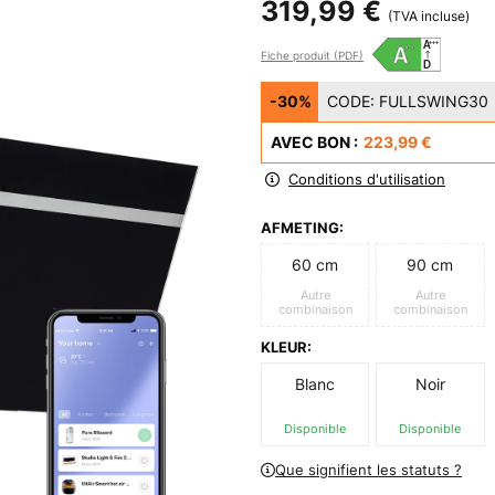
319,99 €
(TVA incluse)
Fiche produit (PDF)
-30%
CODE:
FULLSWING30
AVEC BON :
223,99 €
Conditions d'utilisation
AFMETING:
60 cm
90 cm
Autre
Autre
combinaison
combinaison
KLEUR:
Blanc
Noir
Disponible
Disponible
Que signifient les statuts ?