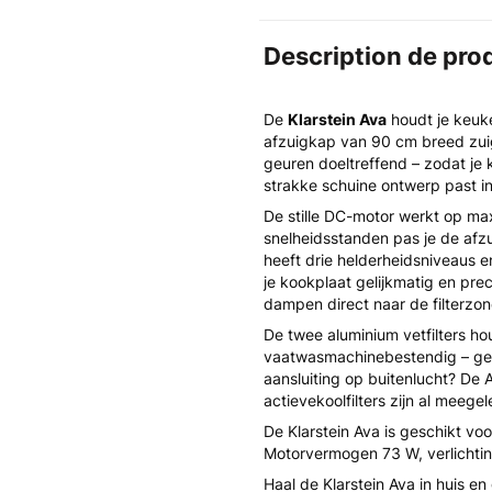
Description de pro
De
Klarstein Ava
houdt je keuke
afzuigkap van 90 cm breed zui
geuren doeltreffend – zodat je 
strakke schuine ontwerp past i
De stille DC-motor werkt op max
snelheidsstanden pas je de afz
heeft drie helderheidsniveaus e
je kookplaat gelijkmatig en preci
dampen direct naar de filterz
De twee aluminium vetfilters h
vaatwasmachinebestendig – ge
aansluiting op buitenlucht? De 
actievekoolfilters zijn al meege
De Klarstein Ava is geschikt v
Motorvermogen 73 W, verlichtin
Haal de Klarstein Ava in huis e