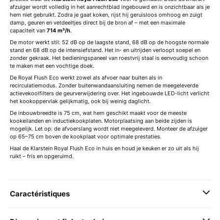
afzuiger wordt volledig in het aanrechtblad ingebouwd en is onzichtbaar als je
hem niet gebruikt. Zodra je gaat koken, rijst hij geruisloos omhoog en zuigt
damp, geuren en vetdeeltjes direct bij de bron af – met een maximale
capaciteit van
714 m³/h
.
De motor werkt stil: 52 dB op de laagste stand, 68 dB op de hoogste normale
stand en 68 dB op de intensiefstand. Het in- en uitrijden verloopt soepel en
zonder gekraak. Het bedieningspaneel van roestvrij staal is eenvoudig schoon
te maken met een vochtige doek.
De Royal Flush Eco werkt zowel als afvoer naar buiten als in
recirculatiemodus. Zonder buitenwandaansluiting nemen de meegeleverde
actievekoolfilters de geurverwijdering over. Het ingebouwde LED-licht verlicht
het kookoppervlak gelijkmatig, ook bij weinig daglicht.
De inbouwbreedte is 75 cm, wat hem geschikt maakt voor de meeste
kookeilanden en inductiekookplaten. Motorplaatsing aan beide zijden is
mogelijk. Let op: de afvoerslang wordt niet meegeleverd. Monteer de afzuiger
op 65–75 cm boven de kookplaat voor optimale prestaties.
Haal de Klarstein Royal Flush Eco in huis en houd je keuken er zo uit als hij
ruikt – fris en opgeruimd.
Caractéristiques