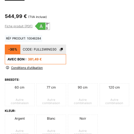
544,99 €
(TVA incluse)
Fiche produit (PDF)
RÉF PRODUIT: 10046284
-30%
CODE:
FULLSWING30
AVEC BON :
381,49 €
Conditions d'utilisation
BREEDTE:
60 cm
77 cm
90 cm
120 cm
Autre
Autre
Autre
Autre
combinaison
combinaison
combinaison
combinaison
KLEUR:
Argent
Blanc
Noir
Autre
Autre
Autre