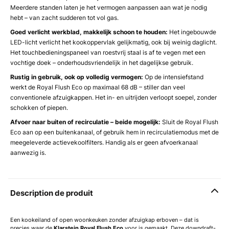
Meerdere standen laten je het vermogen aanpassen aan wat je nodig
hebt – van zacht sudderen tot vol gas.
Goed verlicht werkblad, makkelijk schoon te houden:
Het ingebouwde
LED-licht verlicht het kookoppervlak gelijkmatig, ook bij weinig daglicht.
Het touchbedieningspaneel van roestvrij staal is af te vegen met een
vochtige doek – onderhoudsvriendelijk in het dagelijkse gebruik.
Rustig in gebruik, ook op volledig vermogen:
Op de intensiefstand
werkt de Royal Flush Eco op maximaal 68 dB – stiller dan veel
conventionele afzuigkappen. Het in- en uitrijden verloopt soepel, zonder
schokken of piepen.
Afvoer naar buiten of recirculatie – beide mogelijk:
Sluit de Royal Flush
Eco aan op een buitenkanaal, of gebruik hem in recirculatiemodus met de
meegeleverde actievekoolfilters. Handig als er geen afvoerkanaal
aanwezig is.
Description de produit
Een kookeiland of open woonkeuken zonder afzuigkap erboven – dat is
precies waar de
Klarstein Royal Flush Eco
voor is gemaakt. Deze downdraft-