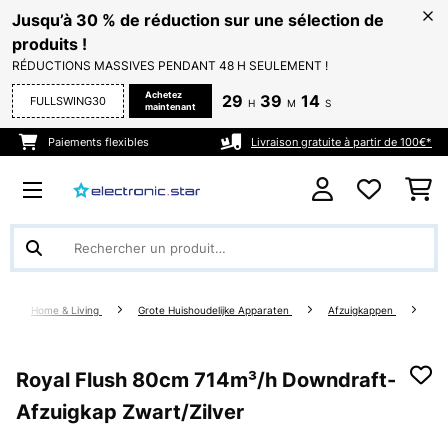
Jusqu’à 30 % de réduction sur une sélection de
produits !
RÉDUCTIONS MASSIVES PENDANT 48 H SEULEMENT !
Achetez
29
39
14
FULLSWING30
H
M
S
maintenant
Paiements flexibles
Livraison gratuite à partir de 100€*
Home & Living
Grote Huishoudelijke Apparaten
Afzuigkappen
Royal Flush 80cm 714m³/h Downdraft-
Afzuigkap Zwart/Zilver