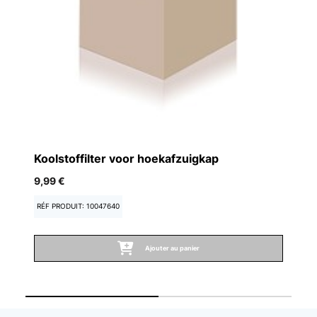
Koolstoffilter voor hoekafzuigkap
A
9,99 €
60
RÉF PRODUIT: 10047640
RÉ
Ajouter au panier