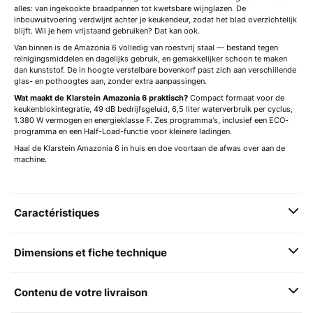
alles: van ingekookte braadpannen tot kwetsbare wijnglazen. De
inbouwuitvoering verdwijnt achter je keukendeur, zodat het blad overzichtelijk
blijft. Wil je hem vrijstaand gebruiken? Dat kan ook.
Van binnen is de Amazonia 6 volledig van roestvrij staal — bestand tegen
reinigingsmiddelen en dagelijks gebruik, en gemakkelijker schoon te maken
dan kunststof. De in hoogte verstelbare bovenkorf past zich aan verschillende
glas- en pothoogtes aan, zonder extra aanpassingen.
Wat maakt de Klarstein Amazonia 6 praktisch?
Compact formaat voor de
keukenblokintegratie, 49 dB bedrijfsgeluid, 6,5 liter waterverbruik per cyclus,
1.380 W vermogen en energieklasse F. Zes programma's, inclusief een ECO-
programma en een Half-Load-functie voor kleinere ladingen.
Haal de Klarstein Amazonia 6 in huis en doe voortaan de afwas over aan de
machine.
Caractéristiques
Dimensions et fiche technique
Contenu de votre livraison