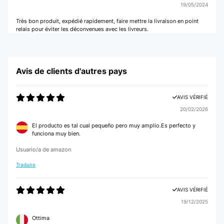
19/05/2024
Très bon produit, expédié rapidement, faire mettre la livraison en point
relais pour éviter les déconvenues avec les livreurs.
Utilisateur d'Amazon
Avis de clients d'autres pays
AVIS VÉRIFIÉ
05/05/2024
AVIS VÉRIFIÉ
Excellent forcement s'est allemand
20/02/2026
Utilisateur d'Amazon
El producto es tal cual pequeño pero muy amplio.Es perfecto y
funciona muy bien.
AVIS VÉRIFIÉ
Usuario/a de amazon
22/04/2024
Traduire
Assiettes de diamètre 25 ces pas plus Très bien
Utilisateur d'Amazon
AVIS VÉRIFIÉ
19/12/2025
Ottima
AVIS VÉRIFIÉ