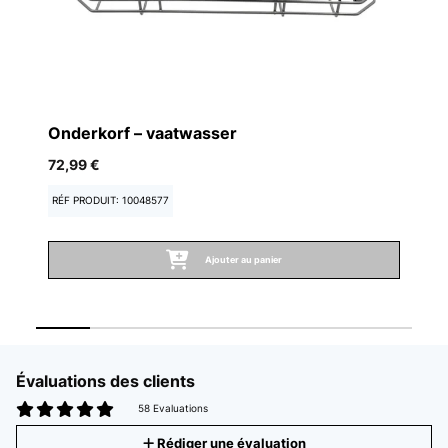
Onderkorf – vaatwasser
D
72,99 €
12
RÉF PRODUIT: 10048577
RÉ
Ajouter au panier
Évaluations des clients
58 Evaluations
Rédiger une évaluation