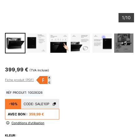
1/10
+5
399,99 €
(TVA incluse)
Fiche produit (PDF)
RÉF PRODUIT: 10028326
-10%
CODE:
SALE10P
AVEC BON :
359,99 €
Conditions d'utilisation
KLEUR: