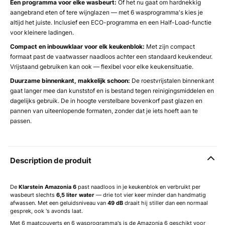
Een programma voor elke wasbeurt:
Of het nu gaat om hardnekkig
aangebrand eten of tere wijnglazen — met 6 wasprogramma's kies je
altijd het juiste. Inclusief een ECO-programma en een Half-Load-functie
voor kleinere ladingen.
Compact en inbouwklaar voor elk keukenblok:
Met zijn compact
formaat past de vaatwasser naadloos achter een standaard keukendeur.
Vrijstaand gebruiken kan ook — flexibel voor elke keukensituatie.
Duurzame binnenkant, makkelijk schoon:
De roestvrijstalen binnenkant
gaat langer mee dan kunststof en is bestand tegen reinigingsmiddelen en
dagelijks gebruik. De in hoogte verstelbare bovenkorf past glazen en
pannen van uiteenlopende formaten, zonder dat je iets hoeft aan te
passen.
Description de produit
De
Klarstein Amazonia 6
past naadloos in je keukenblok en verbruikt per
wasbeurt slechts
6,5 liter water
— drie tot vier keer minder dan handmatig
afwassen. Met een geluidsniveau van
49 dB
draait hij stiller dan een normaal
gesprek, ook 's avonds laat.
Met 6 maatcouverts en 6 wasprogramma's is de Amazonia 6 geschikt voor