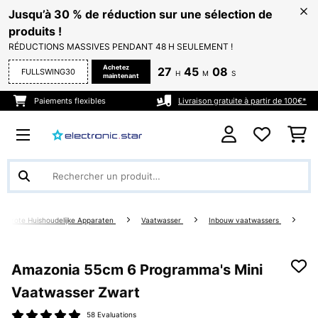
Jusqu’à 30 % de réduction sur une sélection de
produits !
RÉDUCTIONS MASSIVES PENDANT 48 H SEULEMENT !
Achetez
27
45
07
FULLSWING30
H
M
S
maintenant
Paiements flexibles
Livraison gratuite à partir de 100€*
Grote Huishoudelijke Apparaten
Vaatwasser
Inbouw vaatwassers
Amazonia 55cm 6 Programma's Mini
Vaatwasser​ Zwart
58 Evaluations