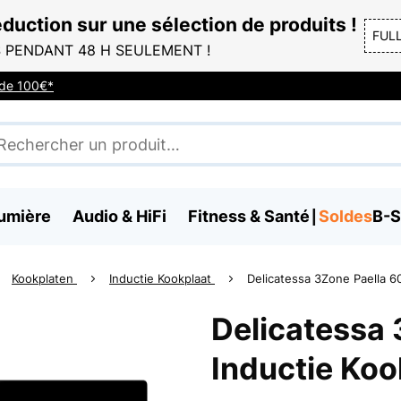
duction sur une sélection de produits !
FUL
 PENDANT 48 H SEULEMENT !
r de 100€*
umière
Audio & HiFi
Fitness & Santé
Soldes
B-S
Kookplaten
Inductie Kookplaat
Delicatessa 3Zone Paella 6
Delicatessa
Inductie Koo