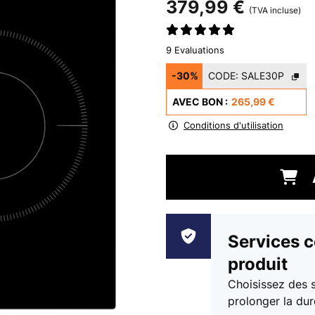
379,99 €
(TVA incluse)
9 Evaluations
-30%
CODE:
SALE30P
AVEC BON :
265,99 €
Conditions d'utilisation
Services 
produit
Choisissez des 
prolonger la dur