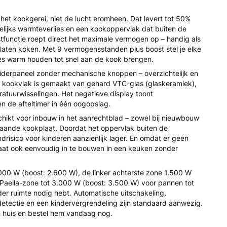
het kookgerei, niet de lucht eromheen. Dat levert tot 50%
elijks warmteverlies en een kookoppervlak dat buiten de
ostfunctie roept direct het maximale vermogen op – handig als
t laten koken. Met 9 vermogensstanden plus boost stel je elke
es warm houden tot snel aan de kook brengen.
liderpaneel zonder mechanische knoppen – overzichtelijk en
 kookvlak is gemaakt van gehard VTC-glas (glaskeramiek),
atuurwisselingen. Het negatieve display toont
 de afteltimer in één oogopslag.
chikt voor inbouw in het aanrechtblad – zowel bij nieuwbouw
taande kookplaat. Doordat het oppervlak buiten de
andrisico voor kinderen aanzienlijk lager. En omdat er geen
plaat ook eenvoudig in te bouwen in een keuken zonder
.000 W (boost: 2.600 W), de linker achterste zone 1.500 W
 Paella-zone tot 3.000 W (boost: 3.500 W) voor pannen tot
er ruimte nodig hebt. Automatische uitschakeling,
detectie en een kindervergrendeling zijn standaard aanwezig.
in huis en bestel hem vandaag nog.