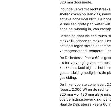
320 mm doorsnede.
Inductie verwarmt rechtstreeks 
sneller koken op dan gas, nauw
actieve zone koel blijft. De bo
je snel een grote pan water wil
zone nauwkeurig in, van zachtj
Bediening gaat via een touch-s
makkelijk schoon te maken. Het
bestand tegen stoten en temper
vermogensstand, temperatuur en
De Delicatessa Paella 60 is ges
als ter vervanging van een bes
kookzones koel blijft, is het br
gasaansluiting nodig is, is de 
gasleiding.
De linker voorste zone levert 2
(boost: 2.000 W) en de rechter
320 mm – of 180 mm als je mind
oververhittingsbeveiliging, pan
Haal de Delicatessa Paella 60 