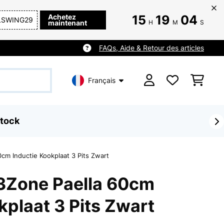
Achetez
15
19
02
LSWING29
maintenant
H
M
S
FAQs, Aide & Retour des articles
Français
tock
0cm Inductie Kookplaat 3 Pits Zwart
 3Zone Paella 60cm
kplaat 3 Pits Zwart