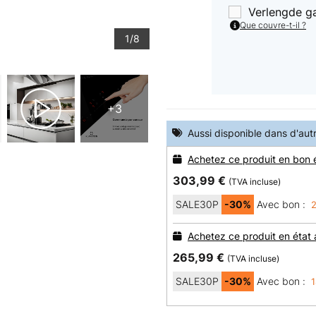
Verlengde g
Que couvre-t-il ?
1/8
+3
Aussi disponible dans d'aut
Achetez ce produit en bon 
303,99 €
(TVA incluse)
SALE30P
-30%
Avec bon :
2
Achetez ce produit en état
265,99 €
(TVA incluse)
SALE30P
-30%
Avec bon :
1