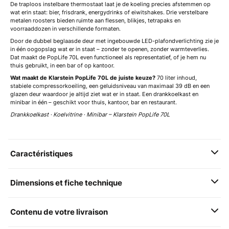
De traploos instelbare thermostaat laat je de koeling precies afstemmen op
wat erin staat: bier, frisdrank, energydrinks of eiwitshakes. Drie verstelbare
metalen roosters bieden ruimte aan flessen, blikjes, tetrapaks en
voorraaddozen in verschillende formaten.
Door de dubbel beglaasde deur met ingebouwde LED-plafondverlichting zie je
in één oogopslag wat er in staat – zonder te openen, zonder warmteverlies.
Dat maakt de PopLife 70L even functioneel als representatief, of je hem nu
thuis gebruikt, in een bar of op kantoor.
Wat maakt de Klarstein PopLife 70L de juiste keuze?
70 liter inhoud,
stabiele compressorkoeiling, een geluidsniveau van maximaal 39 dB en een
glazen deur waardoor je altijd ziet wat er in staat. Een drankkoelkast en
minibar in één – geschikt voor thuis, kantoor, bar en restaurant.
Drankkoelkast · Koelvitrine · Minibar – Klarstein PopLife 70L
Caractéristiques
Dimensions et fiche technique
Contenu de votre livraison