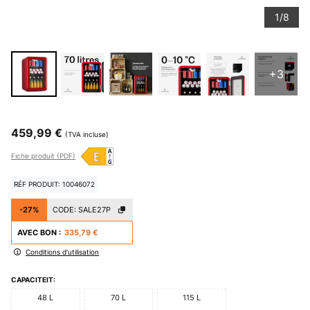
1/8
+3
459,99 €
(TVA incluse)
Fiche produit (PDF)
RÉF PRODUIT: 10046072
-27%
CODE:
SALE27P
AVEC BON :
335,79 €
Conditions d'utilisation
CAPACITEIT:
48 L
70 L
115 L