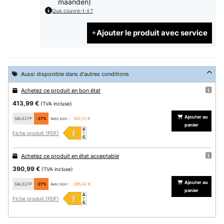
maanden)
Que couvre-t-il ?
Ajouter le produit avec service
Aussi disponible dans d'autres conditions
Achetez ce produit en bon état
413,99 €
(TVA incluse)
Ajouter au
SALE27P
-27%
Avec bon :
302,21 €
panier
Fiche produit (PDF)
Achetez ce produit en état acceptable
390,99 €
(TVA incluse)
Ajouter au
SALE27P
-27%
Avec bon :
285,42 €
panier
Fiche produit (PDF)