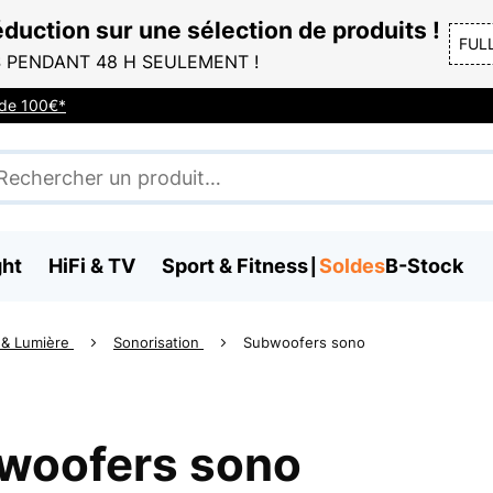
duction sur une sélection de produits !
FUL
 PENDANT 48 H SEULEMENT !
r de 100€*
ght
HiFi & TV
Sport & Fitness
Soldes
B-Stock
 & Lumière
Sonorisation
Subwoofers sono
woofers sono