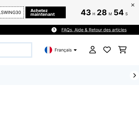
Achetez
43
28
53
LSWING30
maintenant
H
M
S
FAQs, Aide & Retour des articles
Français