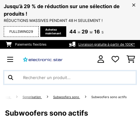
Jusqu’à 29 % de réduction sur une sélection de
produits !
RÉDUCTIONS MASSIVES PENDANT 48 H SEULEMENT !
Achetez
44
29
16
FULLSWING29
H
M
S
maintenant
Paiements flexibles
Livraison gratuite à partir de 100€*
Lumière
Sonorisation
Subwoofers sono
Subwoofers sono actifs
Subwoofers sono actifs