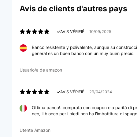
Avis de clients d'autres pays
AVIS VÉRIFIÉ
21/05/2019
AVIS VÉRIFIÉ
10/09/2025
Très solide et pratique, le fait qu'il soit pliable est exc
avec haltères de 30 à 32 kg)
Banco resistente y polivalente, aunque su construcci
general es un buen banco con un muy buen precio.
Utilisateur d'Amazon
Usuario/a de amazon
AVIS VÉRIFIÉ
18/03/2018
digne de la qualité professionnelle très robuste, stable le s
AVIS VÉRIFIÉ
29/04/2024
musculation grâce au fait que le dossier puisse se penché e
protection en mousse).
Ottima panca!..comprata con coupon e a parità di prez
neo, il blocco per i piedi non ha l'imbottitura di spu
Utilisateur d'Amazon
Utente Amazon