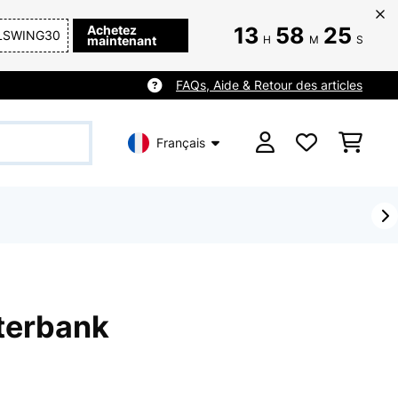
Achetez
13
58
23
LSWING30
maintenant
H
M
S
FAQs, Aide & Retour des articles
Français
lterbank