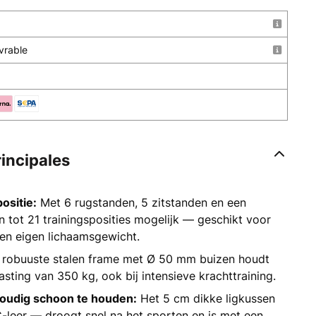
uvrable
rincipales
ositie:
Met 6 rugstanden, 5 zitstanden en een
jn tot 21 trainingsposities mogelijk — geschikt voor
 en eigen lichaamsgewicht.
robuuste stalen frame met Ø 50 mm buizen houdt
sting van 350 kg, ook bij intensieve krachttraining.
oudig schoon te houden:
Het 5 cm dikke ligkussen
C-leer — droogt snel na het sporten en is met een