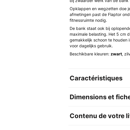
bij zwaarder werk van de bank g
Opklappen en wegzetten doe j
afmetingen past de Flaptor ond
fitnessruimte nodig.
De bank staat ook bij oplopende
maximale belasting. Het 5 cm di
gemakkelijk schoon te houden i
voor dagelijks gebruik.
Beschikbare kleuren:
zwart
, zi
Caractéristiques
Dimensions et fich
Contenu de votre l