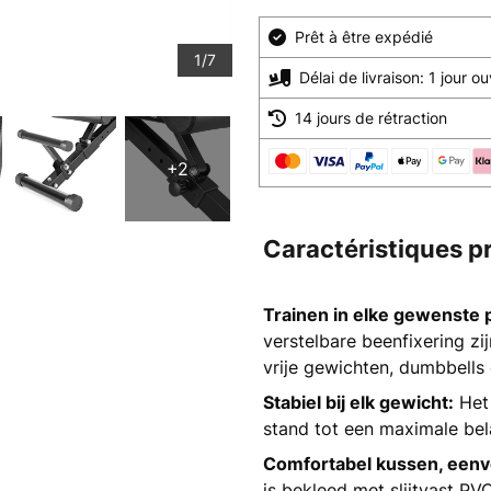
Prêt à être expédié
1/7
Délai de livraison: 1 jour o
14 jours de rétraction
+2
Caractéristiques p
Trainen in elke gewenste p
verstelbare beenfixering zi
vrije gewichten, dumbbells
Stabiel bij elk gewicht:
Het 
stand tot een maximale bela
Comfortabel kussen, eenv
is bekleed met slijtvast PV