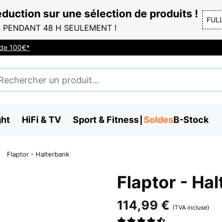
duction sur une sélection de produits !
FUL
 PENDANT 48 H SEULEMENT !
r de 100€*
ght
HiFi & TV
Sport & Fitness
Soldes
B-Stock
Flaptor - Halterbank
Flaptor - Ha
114,99 €
(TVA incluse)