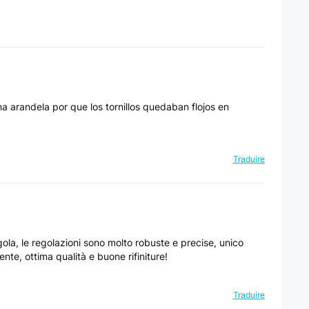
 peu, même avec charges lourdes (je bosse surtout en incliné
a arandela por que los tornillos quedaban flojos en
Traduire
ontage et il permet de faire tous les exercice de
s petit bémol étant que le dossier n'ai pas reçus de
gola, le regolazioni sono molto robuste e precise, unico
nte, ottima qualità e buone rifiniture!
Traduire