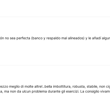
ellent pour le ranger dans le placard de mon appart. Ne bouge que très
ón no sea perfecta (banco y respaldo mal alineados) y le añadí algun
iège et le dossier sont de bonne qualité et confortable. Il facile de m
n arrière et a la présence d'un cale pied pour de pas glissé (seul tou
zo meglio di molte altre!..bella imbottitura, robusta, stabile, non ci
gna, ma non da ulcun problema durante gli esercizi. La consiglio vivame