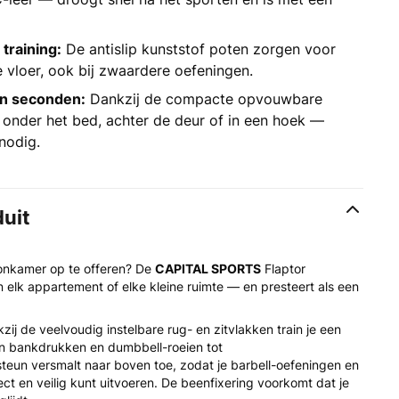
 training:
De antislip kunststof poten zorgen voor
 vloer, ook bij zwaardere oefeningen.
n seconden:
Dankzij de compacte opvouwbare
r onder het bed, achter de deur of in een hoek —
nodig.
duit
oonkamer op te offeren? De
CAPITAL SPORTS
Flaptor
n elk appartement of elke kleine ruimte — en presteert als een
kzij de veelvoudig instelbare rug- en zitvlakken train je een
an bankdrukken en dumbbell-roeien tot
eun versmalt naar boven toe, zodat je barbell-oefeningen en
ct en veilig kunt uitvoeren. De beenfixering voorkomt dat je