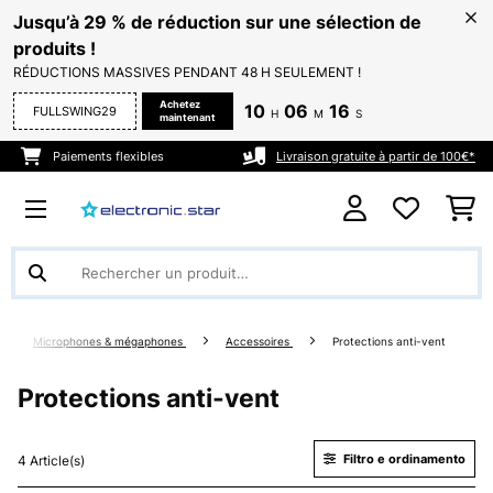
Jusqu’à 29 % de réduction sur une sélection de
produits !
RÉDUCTIONS MASSIVES PENDANT 48 H SEULEMENT !
Achetez
10
06
16
FULLSWING29
H
M
S
maintenant
Paiements flexibles
Livraison gratuite à partir de 100€*
Microphones & mégaphones
Accessoires
Protections anti-vent
Protections anti-vent
Filtro e ordinamento
4 Article(s)