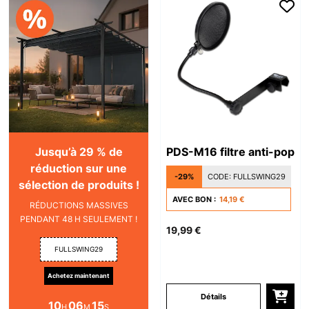
Jusqu’à 29 % de
PDS-M16 filtre anti-pop
réduction sur une
-29%
CODE:
FULLSWING29
sélection de produits !
AVEC BON :
14,19 €
RÉDUCTIONS MASSIVES
PENDANT 48 H SEULEMENT !
19,99 €
FULLSWING29
Achetez maintenant
Détails
10
06
15
H
M
S