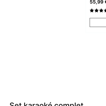
55,99 
Set karaoké complet