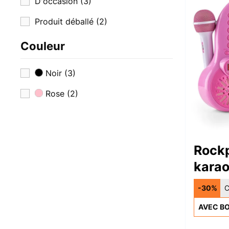
D'occasion
(3)
Produit déballé
(2)
Couleur
Noir
(3)
Rose
(2)
Rock
kara
-30%
C
AVEC BO