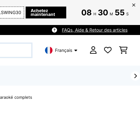
Achetez
08
30
53
LSWING30
maintenant
H
M
S
FAQs, Aide & Retour des articles
Français
karaoké complets