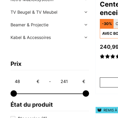
Cent
encei
TV Beugel & TV Meubel
-30%
C
Beamer & Projectie
AVEC BO
Kabel & Accessoires
240,99
Prix
€
-
€
État du produit
REMIS À