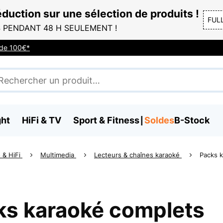
duction sur une sélection de produits !
FUL
 PENDANT 48 H SEULEMENT !
r de 100€*
ght
HiFi & TV
Sport & Fitness
Soldes
B-Stock
 & HiFi
Multimedia
Lecteurs & chaînes karaoké
Packs 
ks karaoké complets