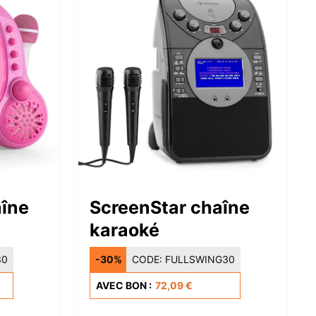
îne
ScreenStar chaîne
karaoké
30
-30%
CODE:
FULLSWING30
AVEC BON :
72,09 €