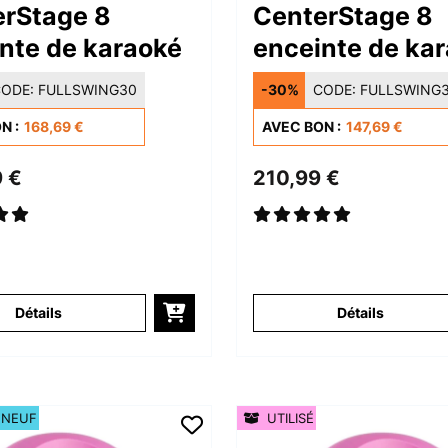
erStage 8
CenterStage 8
nte de karaoké
enceinte de ka
ODE:
FULLSWING30
-30%
CODE:
FULLSWING
N :
168,69 €
AVEC BON :
147,69 €
 €
210,99 €
Détails
Détails
 NEUF
UTILISÉ