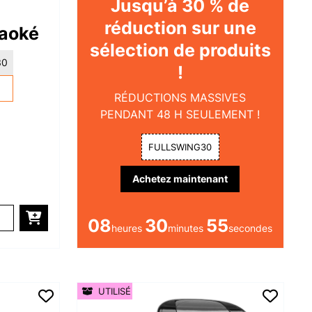
Jusqu’à 30 % de
réduction sur une
raoké
sélection de produits
30
!
RÉDUCTIONS MASSIVES
PENDANT 48 H SEULEMENT !
FULLSWING30
Achetez maintenant
08
30
53
heures
minutes
secondes
UTILISÉ