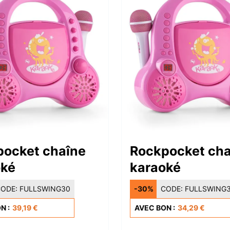
pocket chaîne
Rockpocket cha
oké
karaoké
ODE:
FULLSWING30
-30%
CODE:
FULLSWING
N :
39,19 €
AVEC BON :
34,29 €