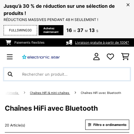
Jusqu’à 30 % de réduction sur une sélection de
produits !
RÉDUCTIONS MASSIVES PENDANT 48 H SEULEMENT !
Achetez
16
37
12
FULLSWING30
H
M
S
maintenant
Paiements flexibles
Livraison gratuite à partir de 100€*
Multimedia
Chaînes HiFi & mini-chaînes
Chaînes HiFi avec Bluetooth
Chaînes HiFi avec Bluetooth
Filtro e ordinamento
20 Article(s)