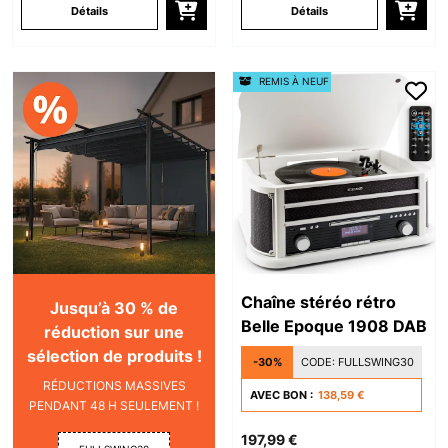
Détails
Détails
REMIS À NEUF
Chaîne stéréo rétro
Jusqu’à 30 % de
Belle Epoque 1908 DAB
réduction sur une
sélection de produits !
-30%
CODE:
FULLSWING30
RÉDUCTIONS MASSIVES
AVEC BON :
138,59 €
PENDANT 48 H SEULEMENT !
197,99 €