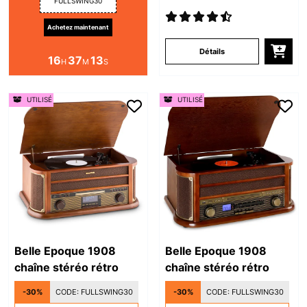
FULLSWING30
Achetez maintenant
Détails
16
37
12
H
M
S
UTILISÉ
UTILISÉ
Belle Epoque 1908
Belle Epoque 1908
chaîne stéréo rétro
chaîne stéréo rétro
-30%
CODE:
FULLSWING30
-30%
CODE:
FULLSWING30