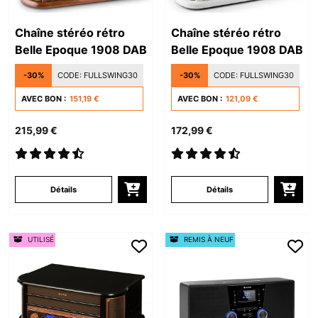
Chaîne stéréo rétro
Chaîne stéréo rétro
Belle Epoque 1908 DAB
Belle Epoque 1908 DAB
-30%
CODE:
FULLSWING30
-30%
CODE:
FULLSWING30
AVEC BON :
151,19 €
AVEC BON :
121,09 €
215,99 €
172,99 €
Détails
Détails
UTILISÉ
REMIS À NEUF