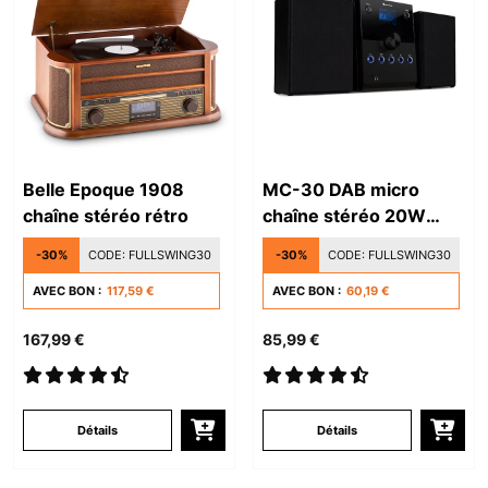
Belle Epoque 1908
MC-30 DAB micro
chaîne stéréo rétro
chaîne stéréo 20W
max.
-30%
CODE:
FULLSWING30
-30%
CODE:
FULLSWING30
AVEC BON :
117,59 €
AVEC BON :
60,19 €
167,99 €
85,99 €
Détails
Détails