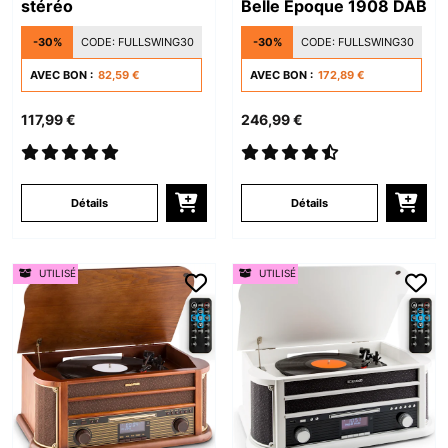
stéréo
Belle Epoque 1908 DAB
-30%
CODE:
FULLSWING30
-30%
CODE:
FULLSWING30
AVEC BON :
82,59 €
AVEC BON :
172,89 €
117,99 €
246,99 €
Détails
Détails
UTILISÉ
UTILISÉ