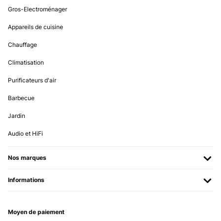
Gros-Electroménager
AAA 1A immer wieder gerne
Appareils de cuisine
Amazon-Benutzer
Chauffage
Traduire
Climatisation
AVIS VÉRIFIÉ
Purificateurs d'air
03/02/2025
Barbecue
Utilizzo comodo e semplice sia per i comandi sia per la facilità di
pulizia
Jardin
Utente Amazon
Audio et HiFi
Traduire
Nos marques
AVIS VÉRIFIÉ
27/01/2025
Informations
Arrivato da pochi giorni. Ci ho cotto il pane cn la refrattaria è
venuto ottimo!Ieri pizza liquida, cotta a 250 gradiCome si vede
dalle foto spettacolare!Per ora lo consiglio
Moyen de paiement