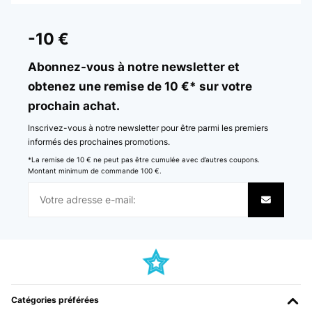
AVIS VÉRIFIÉ
28/11/2025
-10 €
DPD sehr unzuverlässig sagen waren 2 mahl da aber ich war 24
stunden zu hause Gewesen und musste trotzdem dem von der
Abonnez-vous à notre newsletter et
Packstation abholen zum glück war die Heißluftfritteuse ohne
obtenez une remise de 10 €* sur votre
Beschädigung und es waren auch alle Zubehör teile vollständig
prochain achat.
Amazon-Benutzer
Inscrivez-vous à notre newsletter pour être parmi les premiers
Traduire
informés des prochaines promotions.
*La remise de 10 € ne peut pas être cumulée avec d’autres coupons.
AVIS VÉRIFIÉ
Montant minimum de commande 100 €.
15/10/2025
das Licht nervt geht sehr schnell aus
Amazon-Benutzer
Traduire
AVIS VÉRIFIÉ
Catégories préférées
07/04/2025