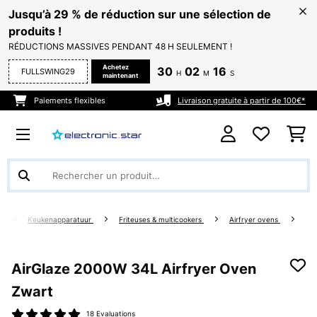
Jusqu’à 29 % de réduction sur une sélection de
produits !
RÉDUCTIONS MASSIVES PENDANT 48 H SEULEMENT !
Achetez
30
02
15
FULLSWING29
H
M
S
maintenant
Paiements flexibles
Livraison gratuite à partir de 100€*
g
Keukenapparatuur
Friteuses & multicookers
Airfryer ovens
AirGlaze 2000W 34L Airfryer Oven
Zwart
18 Evaluations