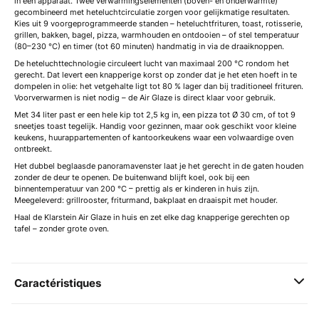
in één apparaat. Twee verwarmingselementen (boven- en onderwarmte)
gecombineerd met heteluchtcirculatie zorgen voor gelijkmatige resultaten.
Kies uit 9 voorgeprogrammeerde standen – heteluchtfrituren, toast, rotisserie,
grillen, bakken, bagel, pizza, warmhouden en ontdooien – of stel temperatuur
(80–230 °C) en timer (tot 60 minuten) handmatig in via de draaiknoppen.
De heteluchttechnologie circuleert lucht van maximaal 200 °C rondom het
gerecht. Dat levert een knapperige korst op zonder dat je het eten hoeft in te
dompelen in olie: het vetgehalte ligt tot 80 % lager dan bij traditioneel frituren.
Voorverwarmen is niet nodig – de Air Glaze is direct klaar voor gebruik.
Met 34 liter past er een hele kip tot 2,5 kg in, een pizza tot Ø 30 cm, of tot 9
sneetjes toast tegelijk. Handig voor gezinnen, maar ook geschikt voor kleine
keukens, huurappartementen of kantoorkeukens waar een volwaardige oven
ontbreekt.
Het dubbel beglaasde panoramavenster laat je het gerecht in de gaten houden
zonder de deur te openen. De buitenwand blijft koel, ook bij een
binnentemperatuur van 200 °C – prettig als er kinderen in huis zijn.
Meegeleverd: grillrooster, friturmand, bakplaat en draaispit met houder.
Haal de Klarstein Air Glaze in huis en zet elke dag knapperige gerechten op
tafel – zonder grote oven.
Caractéristiques