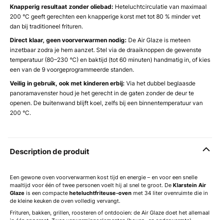
Knapperig resultaat zonder oliebad:
Heteluchtcirculatie van maximaal
200 °C geeft gerechten een knapperige korst met tot 80 % minder vet
dan bij traditioneel frituren.
Direct klaar, geen voorverwarmen nodig:
De Air Glaze is meteen
inzetbaar zodra je hem aanzet. Stel via de draaiknoppen de gewenste
temperatuur (80–230 °C) en baktijd (tot 60 minuten) handmatig in, of kies
een van de 9 voorgeprogrammeerde standen.
Veilig in gebruik, ook met kinderen erbij:
Via het dubbel beglaasde
panoramavenster houd je het gerecht in de gaten zonder de deur te
openen. De buitenwand blijft koel, zelfs bij een binnentemperatuur van
200 °C.
Description de produit
Een gewone oven voorverwarmen kost tijd en energie – en voor een snelle
maaltijd voor één of twee personen voelt hij al snel te groot. De
Klarstein Air
Glaze
is een compacte
heteluchtfriteuse-oven
met 34 liter ovenruimte die in
de kleine keuken de oven volledig vervangt.
Frituren, bakken, grillen, roosteren of ontdooien: de Air Glaze doet het allemaal