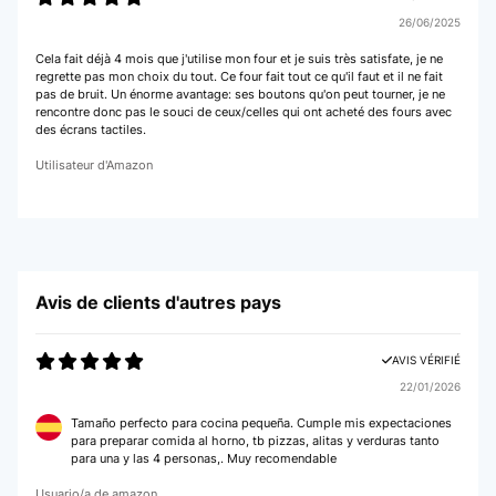
26/06/2025
Cela fait déjà 4 mois que j'utilise mon four et je suis très satisfate, je ne
regrette pas mon choix du tout. Ce four fait tout ce qu'il faut et il ne fait
pas de bruit. Un énorme avantage: ses boutons qu'on peut tourner, je ne
rencontre donc pas le souci de ceux/celles qui ont acheté des fours avec
des écrans tactiles.
Utilisateur d'Amazon
Avis de clients d'autres pays
AVIS VÉRIFIÉ
22/01/2026
Tamaño perfecto para cocina pequeña. Cumple mis expectaciones
para preparar comida al horno, tb pizzas, alitas y verduras tanto
para una y las 4 personas,. Muy recomendable
Usuario/a de amazon