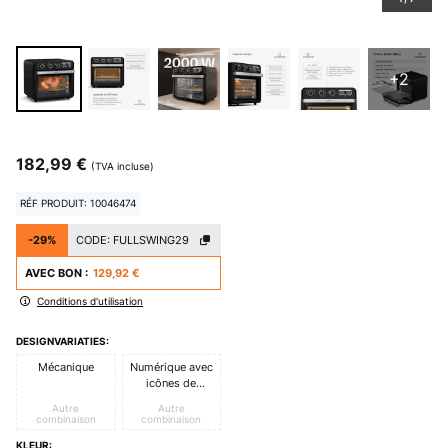
+2
182,99 €
(TVA incluse)
RÉF PRODUIT: 10046474
-29%
CODE:
FULLSWING29
AVEC BON :
129,92 €
Conditions d'utilisation
DESIGNVARIATIES:
Mécanique
Numérique avec
icônes de
couleur
Autre
Autre
combinaison
combinaison
KLEUR: