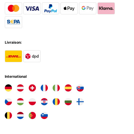
Utente Amazon
Traduire
AVIS VÉRIFIÉ
24/01/2025
Livraison:
Ottimo prodotto ed assistenza
Utente Amazon
Traduire
International
AVIS VÉRIFIÉ
18/01/2025
Me ha encantado su capacidad y bueno como era de esperar tiene
un tamaño considerable teniendo en cuenta que es una airfrayer!
Pero si tienes espacio merece la pena!
Usuario/a de amazon
Traduire