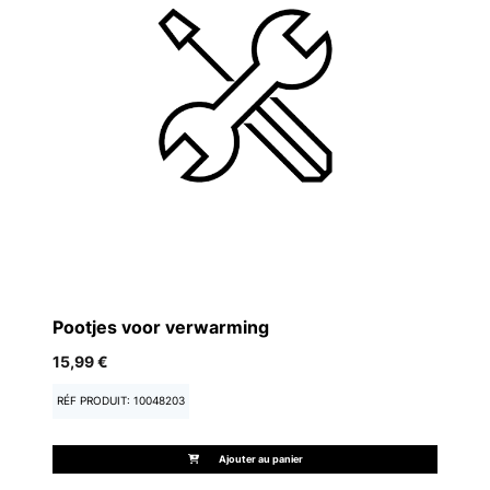
Pootjes voor verwarming
M
15,99 €
15
RÉF PRODUIT: 10048203
RÉ
Ajouter au panier