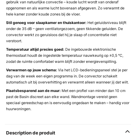
gebruik van natuurlijke convectie – koude lucht wordt van onderaf
opgenomen en als warme lucht bovenaan afgegeven. Zo verwarmt de
hele kamer zonder koude zones bij de vloer.
Stil genoeg voor slaapkamer en thuiskantoor:
Het geluidsniveau blijft
onder de 35 dB – geen ventilatorgezoem, geen tikkende geluiden. De
convector werkt zo geruisloos dat hij je slaap of concentratie niet
verstoort.
Temperatuur altijd precies goed:
De ingebouwde elektronische
thermostaat houdt de ingestelde temperatuur nauwkeurig op ±0,5 °C,
zodat de ruimte comfortabel warm blijft zonder energieverspilling.
Verwarmen op jouw schema:
Via het LCD-bedieningspaneel stel je per
dag van de week een eigen programma in. De convector schakelt
automatisch uit bij oververhitting en verwarmt alleen wanneer jij dat wilt.
Plaatsbesparend aan de muur:
Met een profiel van minder dan 10 cm
past de Basin discreet aan elke wand. Wandmontage vereist geen
speciaal gereedschap en is eenvoudig ongedaan te maken – handig voor
huurwoningen.
Description de produit