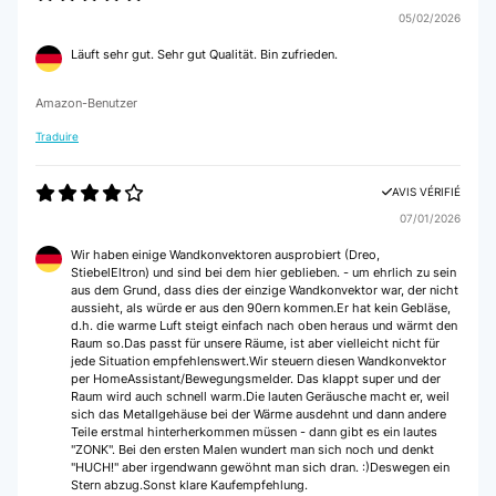
05/02/2026
Läuft sehr gut. Sehr gut Qualität. Bin zufrieden.
Amazon-Benutzer
Traduire
AVIS VÉRIFIÉ
07/01/2026
Wir haben einige Wandkonvektoren ausprobiert (Dreo,
StiebelEltron) und sind bei dem hier geblieben. - um ehrlich zu sein
aus dem Grund, dass dies der einzige Wandkonvektor war, der nicht
aussieht, als würde er aus den 90ern kommen.Er hat kein Gebläse,
d.h. die warme Luft steigt einfach nach oben heraus und wärmt den
Raum so.Das passt für unsere Räume, ist aber vielleicht nicht für
jede Situation empfehlenswert.Wir steuern diesen Wandkonvektor
per HomeAssistant/Bewegungsmelder. Das klappt super und der
Raum wird auch schnell warm.Die lauten Geräusche macht er, weil
sich das Metallgehäuse bei der Wärme ausdehnt und dann andere
Teile erstmal hinterherkommen müssen - dann gibt es ein lautes
"ZONK". Bei den ersten Malen wundert man sich noch und denkt
"HUCH!" aber irgendwann gewöhnt man sich dran. :)Deswegen ein
Stern abzug.Sonst klare Kaufempfehlung.