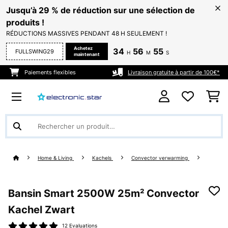
Jusqu’à 29 % de réduction sur une sélection de
produits !
RÉDUCTIONS MASSIVES PENDANT 48 H SEULEMENT !
Achetez
34
56
54
FULLSWING29
H
M
S
maintenant
Paiements flexibles
Livraison gratuite à partir de 100€*
Home & Living
Kachels
Convector verwarming
Bansin Smart 2500W 25m² Convector
Kachel Zwart
12 Evaluations