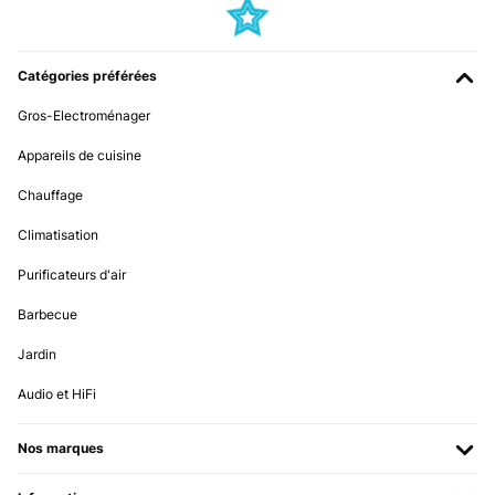
Amazon-Benutzer
Traduire
Catégories préférées
AVIS VÉRIFIÉ
Gros-Electroménager
10/11/2025
Appareils de cuisine
Pedí el calefactor Klarstein Bansin de 2500 vatios con mucha
ilusión, ya que su elegante diseño y sus funciones inteligentes me
Chauffage
conquistaron de inmediato. Y debo decir: ¡En muchos sentidos, es
un producto fantástico que cumple con lo prometido!Lo que más
me gustó:Diseño y calidad: El aparato tiene un aspecto
Climatisation
simplemente impresionante. El frontal de cristal y sus líneas
estilizadas son realmente llamativos. La fabricación es de primera
Purificateurs d'air
calidad y le da a cualquier habitación un toque moderno al
instante.Control inteligente: El control mediante la aplicación es
Barbecue
ingenioso y funciona a la perfección. Poder encender el calefactor
de camino a casa es una comodidad indispensable.Funcionamiento
Jardin
intuitivo: La pantalla táctil es muy fácil de usar y los distintos
modos (especialmente el modo ECO) están muy bien pensados.Por
qué lo devuelvo:Ahora bien, el quid de la cuestión: El calefactor es
Audio et HiFi
potente, pero simplemente era demasiado para mi habitación.
Tengo un edificio antiguo muy diáfano, con techos altos y más de
50 metros cuadrados, que suele ser difícil de calentar.Aunque el
Nos marques
Bansin hizo lo posible y sin duda funcionaría de maravilla en
habitaciones más pequeñas o en edificios nuevos mejor aislados,