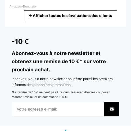
Amazon-Benutzer
Afficher toutes les évaluations des clients
Traduire
AVIS VÉRIFIÉ
05/12/2025
-10 €
Wir sind sehr begeistertDie App lässt sich ganz leicht
installierenAuch die Bedienung mit der Fernsteuerung ist sehr
Abonnez-vous à notre newsletter et
gutDurch die Rollen und die kompakte Größe findet der Ofen in
obtenez une remise de 10 €* sur votre
jedem Zimmer schnell einen PlatzEr ist recht schnell warmWir
werden uns noch einen kaufen!
prochain achat.
Amazon-Benutzer
Inscrivez-vous à notre newsletter pour être parmi les premiers
Traduire
informés des prochaines promotions.
*La remise de 10 € ne peut pas être cumulée avec d’autres coupons.
Montant minimum de commande 100 €.
AVIS VÉRIFIÉ
05/12/2025
Macht seinen Job sehr gut, allerdings lautes Knacken bei Aufheizen
und Abkühlen. Wlan Verbindung incl. Alexa sehr einfach. Absolute
Kaufempfehlung, habe bereits 3 Geräte im Einsatz.