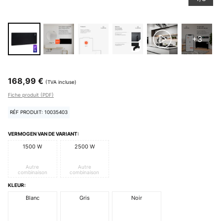
+3
168,99 €
(TVA incluse)
Fiche produit (PDF)
RÉF PRODUIT: 10035403
VERMOGEN VAN DE VARIANT:
1500 W
2500 W
Autre
Autre
combinaison
combinaison
KLEUR:
Blanc
Gris
Noir