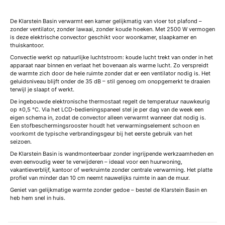
De Klarstein Basin verwarmt een kamer gelijkmatig van vloer tot plafond –
zonder ventilator, zonder lawaai, zonder koude hoeken. Met 2500 W vermogen
is deze elektrische convector geschikt voor woonkamer, slaapkamer en
thuiskantoor.
Convectie werkt op natuurlijke luchtstroom: koude lucht trekt van onder in het
apparaat naar binnen en verlaat het bovenaan als warme lucht. Zo verspreidt
de warmte zich door de hele ruimte zonder dat er een ventilator nodig is. Het
geluidsniveau blijft onder de 35 dB – stil genoeg om onopgemerkt te draaien
terwijl je slaapt of werkt.
De ingebouwde elektronische thermostaat regelt de temperatuur nauwkeurig
op ±0,5 °C. Via het LCD-bedieningspaneel stel je per dag van de week een
eigen schema in, zodat de convector alleen verwarmt wanneer dat nodig is.
Een stofbeschermingsrooster houdt het verwarmingselement schoon en
voorkomt de typische verbrandingsgeur bij het eerste gebruik van het
seizoen.
De Klarstein Basin is wandmonteerbaar zonder ingrijpende werkzaamheden en
even eenvoudig weer te verwijderen – ideaal voor een huurwoning,
vakantieverblijf, kantoor of werkruimte zonder centrale verwarming. Het platte
profiel van minder dan 10 cm neemt nauwelijks ruimte in aan de muur.
Geniet van gelijkmatige warmte zonder gedoe – bestel de Klarstein Basin en
heb hem snel in huis.