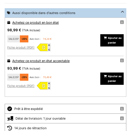
Aussi disponible dans d'autres conditions
Achetez ce produit en bon état
98,99 €
(TVA incluse)
Ajouter au
SALE25P
-25%
Avec bon :
74,24 €
panier
Fiche produit (PDF)
Achetez ce produit en état acceptable
93,99 €
(TVA incluse)
Ajouter au
SALE25P
-25%
Avec bon :
70,49 €
panier
Fiche produit (PDF)
Prêt à être expédié
Délai de livraison: 1 jour ouvrable
14 jours de rétraction