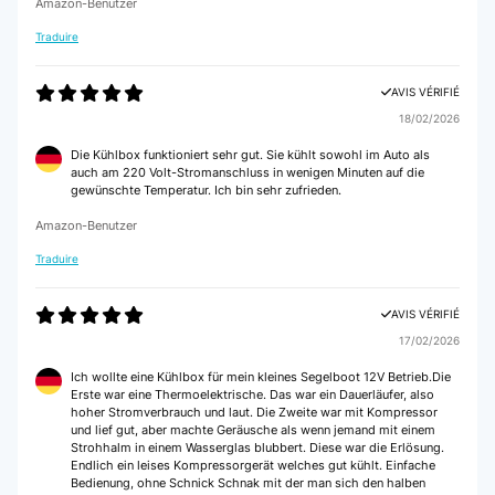
Amazon-Benutzer
Utilisateur d'Amazon
Traduire
AVIS VÉRIFIÉ
AVIS VÉRIFIÉ
17/08/2021
18/02/2026
Glacière que j'ai acheté pour mon papa qui est pêcheur, elle est juste top.
Elle n'est pas trop encombrante et facilement transportable (21l) elle fait
Die Kühlbox funktioniert sehr gut. Sie kühlt sowohl im Auto als
double fonction (chaud ou froid), se branche sur l'allume cigare (ou sur
auch am 220 Volt-Stromanschluss in wenigen Minuten auf die
port usb mais je n'ai pas testé). Plastique de bonne qualité (idem pour la
gewünschte Temperatur. Ich bin sehr zufrieden.
poignée) Je ne l'ai pas vu noté dans la description du produit, mais il est
possible de mettre une séparation en plastique au milieu de la glacière
Amazon-Benutzer
pour avoir deux compartiments. J'avais celui de l'ancienne glacière il est
légèrement plus petit faut juste que j'en retrouve un, mais c'est un gros
Traduire
plus. Et enfin la glacière n'est pas spécialement bruyante quand elle est
branchée.
AVIS VÉRIFIÉ
Utilisateur d'Amazon
17/02/2026
Ich wollte eine Kühlbox für mein kleines Segelboot 12V Betrieb.Die
Erste war eine Thermoelektrische. Das war ein Dauerläufer, also
hoher Stromverbrauch und laut. Die Zweite war mit Kompressor
und lief gut, aber machte Geräusche als wenn jemand mit einem
Strohhalm in einem Wasserglas blubbert. Diese war die Erlösung.
Endlich ein leises Kompressorgerät welches gut kühlt. Einfache
Bedienung, ohne Schnick Schnak mit der man sich den halben