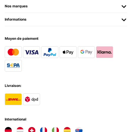
Kühl oder auch Warmhalte Box für kurze Einsätze TOP . Für den
Nos marques
Einsatz über längere Zeit (über Wochen) bedingt geeignet , eben als
Notalternative . Dafür ist sie aber auch nicht gedacht . Deshalb kann
ich die Klarstein Kühl und Warmhalte Box auch empfehlen .
Informations
Amazon-Benutzer
Traduire
Moyen de paiement
AVIS VÉRIFIÉ
28/01/2025
Comprato e portato in parecchi viaggi, anche in traghetto, l’ho
portato in macchina per viaggi lunghi e lasciato in hotel.Mantiene
bene i cibi, ma non conviene riempire molto e ammassare una cosa
sopra l’altra o non passa il freddo.Covid è comprare dei ripiani!
Livraison:
Utente Amazon
Traduire
AVIS VÉRIFIÉ
International
27/01/2025
Ottimo frigo,portato in vacanza una bomba