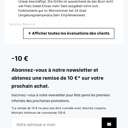
Urlaub beschäftigt. Die Größe ist ausreichend da das Boot nicht
viel Platz bietet.Etwas mehr Geld ausgeben lohnt sich.
Funktionierte gut im Wohnzimmer bei 24 Grad
Umgebungstemperatur.Sehr Empfehlenswert.
Amazon-Benutzer
Afficher toutes les évaluations des clients
Traduire
AVIS VÉRIFIÉ
15/02/2026
-10 €
Ok.
Abonnez-vous à notre newsletter et
Amazon user
obtenez une remise de 10 €* sur votre
prochain achat.
Traduire
Inscrivez-vous à notre newsletter pour être parmi les premiers
AVIS VÉRIFIÉ
informés des prochaines promotions.
10/01/2026
*La remise de 10 € ne peut pas être cumulée avec d’autres coupons.
Montant minimum de commande 100 €.
Increíble nevera, quizás se queda un poco corta de espacio pero
creo que hay modelos más grandes. Lo más destacable es que es
tremendamente versátil. La enchufo en el coche mientras voy de