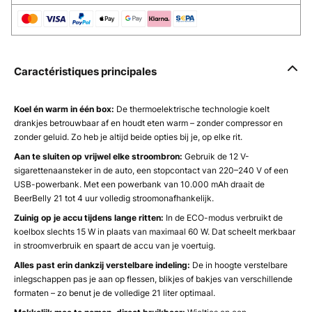
Caractéristiques principales
Koel én warm in één box:
De thermoelektrische technologie koelt
drankjes betrouwbaar af en houdt eten warm – zonder compressor en
zonder geluid. Zo heb je altijd beide opties bij je, op elke rit.
Aan te sluiten op vrijwel elke stroombron:
Gebruik de 12 V-
sigarettenaansteker in de auto, een stopcontact van 220–240 V of een
USB-powerbank. Met een powerbank van 10.000 mAh draait de
BeerBelly 21 tot 4 uur volledig stroomonafhankelijk.
Zuinig op je accu tijdens lange ritten:
In de ECO-modus verbruikt de
koelbox slechts 15 W in plaats van maximaal 60 W. Dat scheelt merkbaar
in stroomverbruik en spaart de accu van je voertuig.
Alles past erin dankzij verstelbare indeling:
De in hoogte verstelbare
inlegschappen pas je aan op flessen, blikjes of bakjes van verschillende
formaten – zo benut je de volledige 21 liter optimaal.