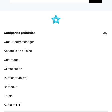
viaje y las cosas llegan frías a destino.
Usuario/a de amazon
Traduire
AVIS VÉRIFIÉ
Catégories préférées
18/11/2025
Gros-Electroménager
Ich habe mir diese Kühlbox eigentlich für Ausflüge ( also fürs Auto )
gekauft . Im Kofferraum angeschlossen , funktioniert 1A . Vorgekühlt
Appareils de cuisine
am Strom und mit Einsatz von Kühlakkus ,waren die Getränke /etc.
auch im Hochsommer immer angenehm frisch . Diesmal brauchte
ich diese Box aber im Dauereinsatz im Haus . Die Kühlcombi war
Chauffage
defekt und es dauerte 2 Wochen bis die neue geliefert wurde . Also
alles was gekühlt werden mußte kam hinein in diese Kühlbox .
Climatisation
(Butter , Wurst, Joghurt , Käse....)Für einen 2 Personenhaushalt
ausreichend . Die Kühlung funktionierte gut , allerdings begann am
Purificateurs d'air
3.Tag eine leichte Eisbildung unterhalb vom Deckel - habe es
mehrfach mit dem Fingernagel vorsichtig entfernt . Nach 5 Tagen
Barbecue
wurde das Eis fester und nach einer Woche habe ich alles aus der
Box in eine Kühltasche (über Nacht) gepackt , und ab in den Vorbau
des Hauses . Dort war es Nachts schon kalt... Habe die Box über
Jardin
Nacht abgetaut und alles wieder in der Box verstaut . Gleiches Spiel
in der 2. Woche .Nun habe ich endlich die neue Kühlcomi erhalten
Audio et HiFi
und die Box wieder abgetaut und die nächsten Sommerausflüge
können kommen . Fazit: Die Box ist stabil und sehr geräumig . Als