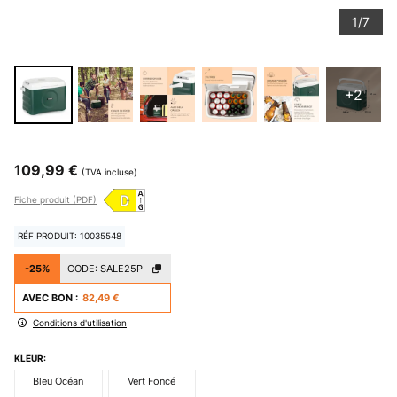
1/7
+2
109,99 €
(TVA incluse)
Fiche produit (PDF)
RÉF PRODUIT: 10035548
-25%
CODE:
SALE25P
AVEC BON :
82,49 €
Conditions d'utilisation
KLEUR:
Bleu Océan
Vert Foncé