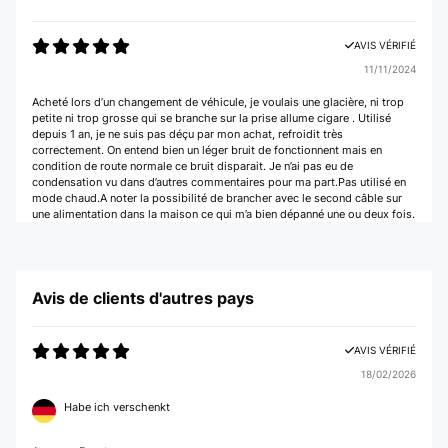
AVIS VÉRIFIÉ
11/11/2024
Acheté lors d’un changement de véhicule, je voulais une glacière, ni trop
petite ni trop grosse qui se branche sur la prise allume cigare . Utilisé
depuis 1 an, je ne suis pas déçu par mon achat, refroidit très
correctement. On entend bien un léger bruit de fonctionnent mais en
condition de route normale ce bruit disparait. Je n’ai pas eu de
condensation vu dans d’autres commentaires pour ma part.Pas utilisé en
mode chaud.A noter la possibilité de brancher avec le second câble sur
une alimentation dans la maison ce qui m’a bien dépanné une ou deux fois.
Utilisateur d'Amazon
Avis de clients d'autres pays
AVIS VÉRIFIÉ
07/07/2022
AVIS VÉRIFIÉ
Tester d'abord sur la prise secteur en mode froid. En 1h, le thermomètre
indique 4°, c'est très bien. Même résultat sur la prise AllumeCigare. En
18/02/2026
mode USB avec une batterie externe, çà ne fonctionne pas. Je n'ai pas
testé le mode chaud. Un peu bruyante (26db) , mais en voiture cela ne
Habe ich verschenkt
s'entend pas.