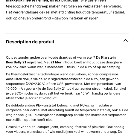
Makkelijk mee te nemen, direct bruikbaar:
Wieltjes en een
telescopische handgreep maken het rollen en verplaatsen eenvoudig.
Het vergrendelbare deksel met afdichting houdt de temperatuur stabiel,
ook op oneven ondergrond – gewoon insteken en rijden.
Description de produit
Op pad zonder gedoe over koude drankjes of warm eten? De
Klarstein
BeerBelly 21
regelt het. Met
21 liter
inhoud koelt en houdt deze draagbare
koelbox alles warm wat je meeneemt – thuis, in de auto of op de camping.
De thermoelektrische technologie werkt geruisloos, zonder compressor.
Aansluiten doe je via de 12 V-sigarettenaansteker in de auto, een gewoon
stopcontact (220–240 V) of een USB-powerbank. Met een powerbank van
10.000 mAh gebruik je de BeerBelly 21 tot 4 uur zonder stroomkabel. Schakel
je de ECO-modus in, dan daalt het verbruik naar 15 W – handig op langere
ritten zodat je accu het volhoudt.
De dubbelwandige PE-kunststof behuizing met PU-schuimisolatie en
vergrendelbaar deksel met afdichting houdt de temperatuur stabiel, ook als de
weg hobbelig is. Telescopische handgreep en wieltjes maken het verplaatsen
makkelijk – optillen hoeft niet.
Geschikt voor auto, camper, jacht, camping, festival of picknick. Ook handig
voor vissers, wandelaars of wie medicijnen koel wil bewaren onderweg. De