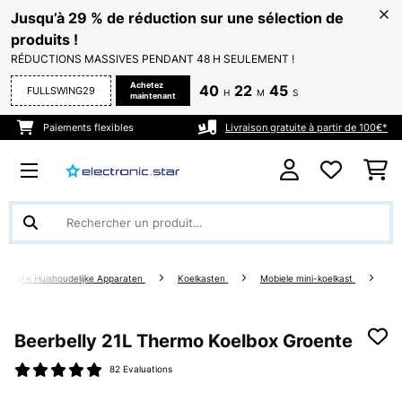
Jusqu’à 29 % de réduction sur une sélection de
produits !
RÉDUCTIONS MASSIVES PENDANT 48 H SEULEMENT !
Achetez
40
22
44
FULLSWING29
H
M
S
maintenant
Paiements flexibles
Livraison gratuite à partir de 100€*
Grote Huishoudelijke Apparaten
Koelkasten
Mobiele mini-koelkast
Beerbelly 21L Thermo Koelbox Groente
82 Evaluations