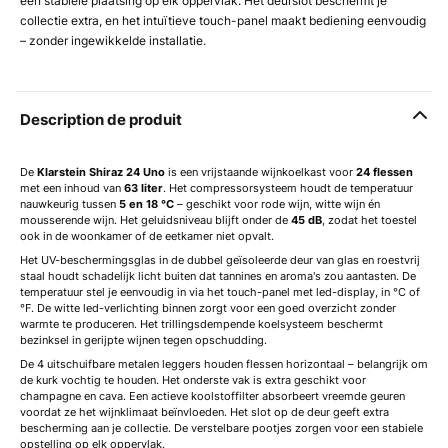
een stabiele plaatsing op elk oppervlak. Het deurslot beschermt je
collectie extra, en het intuïtieve touch-panel maakt bediening eenvoudig
– zonder ingewikkelde installatie.
Description de produit
De
Klarstein Shiraz 24 Uno
is een vrijstaande wijnkoelkast voor
24 flessen
met een inhoud van
63 liter
. Het compressorsysteem houdt de temperatuur
nauwkeurig tussen
5 en 18 °C
– geschikt voor rode wijn, witte wijn én
mousserende wijn. Het geluidsniveau blijft onder de
45 dB
, zodat het toestel
ook in de woonkamer of de eetkamer niet opvalt.
Het UV-beschermingsglas in de dubbel geïsoleerde deur van glas en roestvrij
staal houdt schadelijk licht buiten dat tannines en aroma's zou aantasten. De
temperatuur stel je eenvoudig in via het touch-panel met led-display, in °C of
°F. De witte led-verlichting binnen zorgt voor een goed overzicht zonder
warmte te produceren. Het trillingsdempende koelsysteem beschermt
bezinksel in gerijpte wijnen tegen opschudding.
De 4 uitschuifbare metalen leggers houden flessen horizontaal – belangrijk om
de kurk vochtig te houden. Het onderste vak is extra geschikt voor
champagne en cava. Een actieve koolstoffilter absorbeert vreemde geuren
voordat ze het wijnklimaat beïnvloeden. Het slot op de deur geeft extra
bescherming aan je collectie. De verstelbare pootjes zorgen voor een stabiele
opstelling op elk oppervlak.