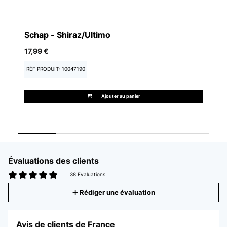
Schap - Shiraz/Ultimo
17,99 €
23
RÉF PRODUIT: 10047190
RÉ
Ajouter au panier
Évaluations des clients
38 Evaluations
Rédiger une évaluation
Avis de clients de France