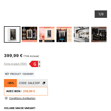
1/9
+4
399,99 €
(TVA incluse)
Fiche produit (PDF)
RÉF PRODUIT: 10045891
-35%
CODE:
SALE35P
AVEC BON :
259,99 €
Conditions d'utilisation
VOLUME VAN DE VARIANT: