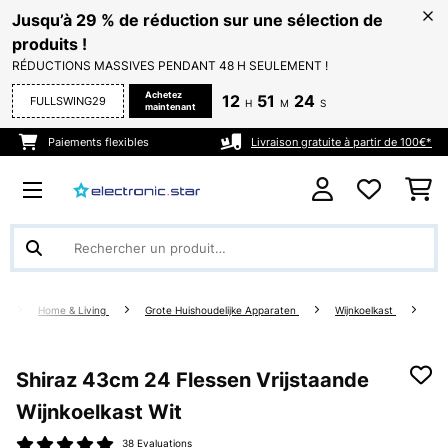
Jusqu’à 29 % de réduction sur une sélection de
produits !
RÉDUCTIONS MASSIVES PENDANT 48 H SEULEMENT !
Achetez
12
51
23
FULLSWING29
H
M
S
maintenant
Paiements flexibles
Livraison gratuite à partir de 100€*
Home & Living
Grote Huishoudelijke Apparaten
Wijnkoelkast
Shiraz 43cm 24 Flessen Vrijstaande
Wijnkoelkast Wit
38 Evaluations