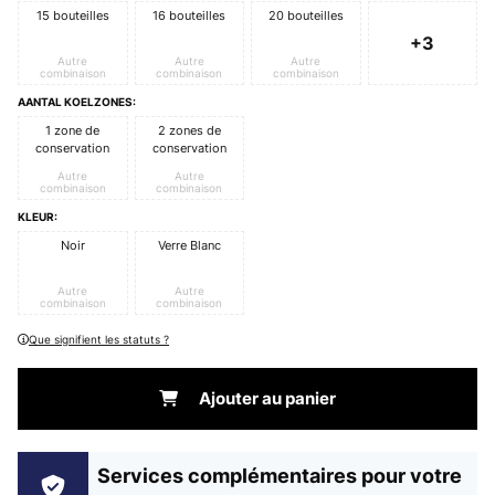
15 bouteilles
16 bouteilles
20 bouteilles
+3
Autre
Autre
Autre
combinaison
combinaison
combinaison
AANTAL KOELZONES:
1 zone de
2 zones de
conservation
conservation
Autre
Autre
combinaison
combinaison
KLEUR:
Noir
Verre Blanc
Autre
Autre
combinaison
combinaison
Que signifient les statuts ?
Ajouter au panier
Services complémentaires pour votre