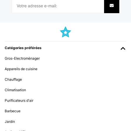
Utente Amazon
Traduire
AVIS VÉRIFIÉ
14/12/2025
Catégories préférées
Funktioniert bisher recht gut. +5 Grad ist die minimalste Temperatur
welche man einstellen kann. Diese ist aber eher nur im unterem
Gros-Electroménager
Bereich des Kühlschranks erreichbar. Also Weiswein unten Rotweine
oben hineinlegen :)Für Frizzante oder Sekt etwas zu warm ;)
Lautstärke ist in Ordnung
Appareils de cuisine
Amazon-Benutzer
Chauffage
Traduire
Climatisation
Purificateurs d'air
AVIS VÉRIFIÉ
07/12/2025
Barbecue
Pünktliche Lieferung, schönes Design, ich habe ihn in weiß bestellt,
Jardin
es passen sowohl Wein als auch Sekt Flaschen hinein. Wirklich
praktisch zum schlichten, sehr zu empfehlen, auch das Preis