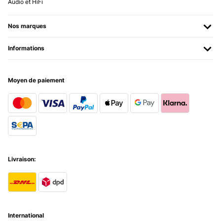
Verhältnis, mir hat die 1 Zone Kühlung gereicht, Licht gibt's auch
Audio et HiFi
noch
Amazon-Benutzer
Nos marques
Traduire
Informations
AVIS VÉRIFIÉ
04/12/2025
Moyen de paiement
Excellent product! I just love it!
Amazon user
Traduire
AVIS VÉRIFIÉ
Livraison:
24/11/2025
Ein zuverlässiger gut funktionierendes Stück. Der Geräuschpegel ist
Superleise!
Amazon-Benutzer
International
Traduire