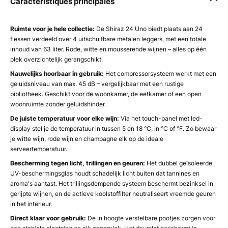
Caractéristiques principales
Ruimte voor je hele collectie:
De Shiraz 24 Uno biedt plaats aan 24
flessen verdeeld over 4 uitschuifbare metalen leggers, met een totale
inhoud van 63 liter. Rode, witte en mousserende wijnen – alles op één
plek overzichtelijk gerangschikt.
Nauwelijks hoorbaar in gebruik:
Het compressorsysteem werkt met een
geluidsniveau van max. 45 dB – vergelijkbaar met een rustige
bibliotheek. Geschikt voor de woonkamer, de eetkamer of een open
woonruimte zonder geluidshinder.
De juiste temperatuur voor elke wijn:
Via het touch-panel met led-
display stel je de temperatuur in tussen 5 en 18 °C, in °C of °F. Zo bewaar
je witte wijn, rode wijn en champagne elk op de ideale
serveertemperatuur.
Bescherming tegen licht, trillingen en geuren:
Het dubbel geïsoleerde
UV-beschermingsglas houdt schadelijk licht buiten dat tannines en
aroma's aantast. Het trillingsdempende systeem beschermt bezinksel in
gerijpte wijnen, en de actieve koolstoffilter neutraliseert vreemde geuren
in het interieur.
Direct klaar voor gebruik:
De in hoogte verstelbare pootjes zorgen voor