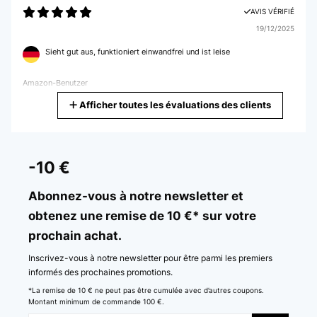
AVIS VÉRIFIÉ
Utilisateur d'Amazon
19/12/2025
Sieht gut aus, funktioniert einwandfrei und ist leise
Amazon-Benutzer
Afficher toutes les évaluations des clients
Traduire
AVIS VÉRIFIÉ
16/12/2025
-10 €
Really good product and very good communication with the seller.
Abonnez-vous à notre newsletter et
Amazon user
obtenez une remise de 10 €* sur votre
prochain achat.
Traduire
Inscrivez-vous à notre newsletter pour être parmi les premiers
AVIS VÉRIFIÉ
informés des prochaines promotions.
14/12/2025
*La remise de 10 € ne peut pas être cumulée avec d’autres coupons.
Montant minimum de commande 100 €.
Bellissime oltre alle mie aspettative