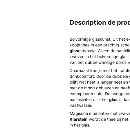
Description de pro
Bolvormige glaskunst: Uit het e
kopje thee in een prachtig schou
glas
ontvouwt. Alleen de aanblik
zweven in het bolvormige glas. 
van het dubbelwandige borosili
Daarnaast kun je met het Ice
th
drinkcomfort: door de dubbele g
blijft wat heet is langer heet e
met de mond geblazen en heeft 
exemplaar maakt. De hoogglanz
exclusiviteit uit - het
glas
is daa
vaatwasser.
Magische momenten met zweve
Klarstein
wordt de thee bij het 
in het glas.