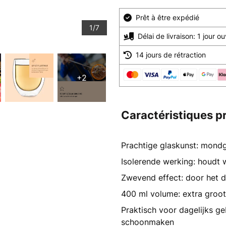
Prêt à être expédié
1/7
Délai de livraison: 1 jour o
14 jours de rétraction
+2
Caractéristiques p
Prachtige glaskunst: mon
Isolerende werking: houdt
Zwevend effect: door het d
400 ml volume: extra groot 
Praktisch voor dagelijks g
schoonmaken