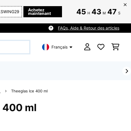
Achetez
45
43
46
LSWING29
maintenant
H
M
S
FAQs, Aide & Retour des articles
Français
n
Theeglas Ice 400 ml
e 400 ml