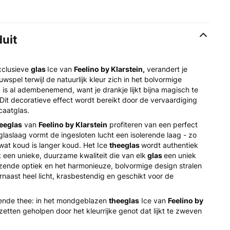
duit
xclusieve
glas
Ice van
Feelino by Klarstein,
verandert je
wspel terwijl de natuurlijk kleur zich in het bolvormige
 is al adembenemend, want je drankje lijkt bijna magisch te
Dit decoratieve effect wordt bereikt door de vervaardiging
caatglas.
eeglas
van
Feelino by Klarstein
profiteren van een perfect
laslaag vormt de ingesloten lucht een isolerende laag - zo
n wat koud is langer koud. Het Ice
theeglas
wordt authentiek
een unieke, duurzame kwaliteit die van elk
glas
een uniek
ende optiek en het harmonieuze, bolvormige design stralen
rnaast heel licht, krasbestendig en geschikt voor de
nde thee: in het mondgeblazen
theeglas
Ice van
Feelino by
zetten geholpen door het kleurrijke genot dat lijkt te zweven