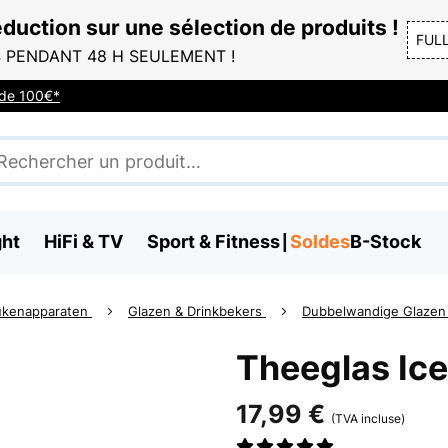
duction sur une sélection de produits !
FUL
 PENDANT 48 H SEULEMENT !
r de 100€*
ght
HiFi & TV
Sport & Fitness
Soldes
B-Stock
ukenapparaten
Glazen & Drinkbekers
Dubbelwandige Glaze
Theeglas Ic
17,99 €
(TVA incluse)