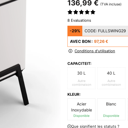
136,99 €
(TVA incluse)
8 Evaluations
-29%
CODE:
FULLSWING29
AVEC BON :
97,26 €
Conditions d'utilisation
CAPACITEIT:
30 L
40 L
Autre
Autre
combinaison
combinaison
KLEUR:
Acier
Blanc
Inoxydable
Disponible
Disponible
Que signifient les statuts ?