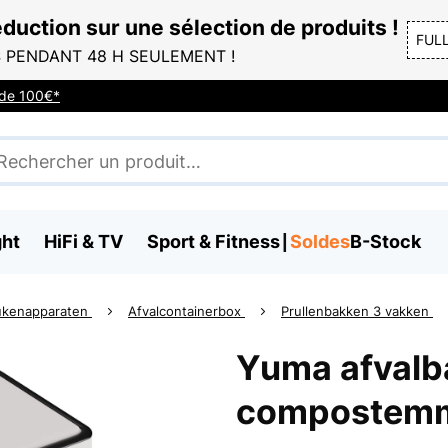
duction sur une sélection de produits !
FUL
 PENDANT 48 H SEULEMENT !
r de 100€*
ght
HiFi & TV
Sport & Fitness
Soldes
B-Stock
ukenapparaten
Afvalcontainerbox
Prullenbakken 3 vakken
Yuma afvalba
compostem