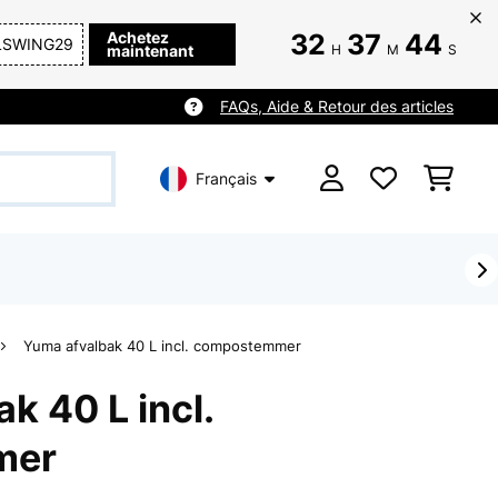
Achetez
32
37
43
LSWING29
maintenant
H
M
S
FAQs, Aide & Retour des articles
Français
Yuma afvalbak 40 L incl. compostemmer
k 40 L incl.
mer