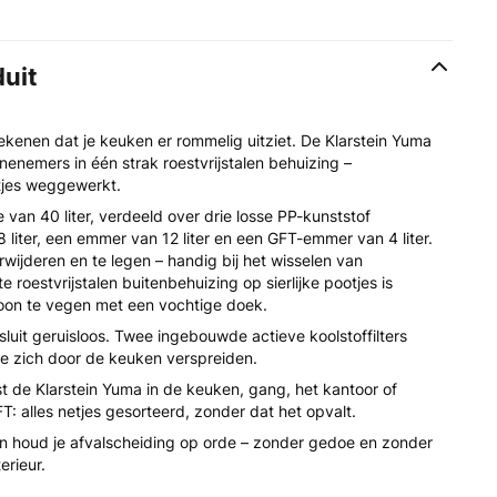
duit
tekenen dat je keuken er rommelig uitziet. De Klarstein Yuma
enemers in één strak roestvrijstalen behuizing –
etjes weggewerkt.
van 40 liter, verdeeld over drie losse PP-kunststof
liter, een emmer van 12 liter en een GFT-emmer van 4 liter.
rwijderen en te legen – handig bij het wisselen van
roestvrijstalen buitenbehuizing op sierlijke pootjes is
oon te vegen met een vochtige doek.
sluit geruisloos. Twee ingebouwde actieve koolstoffilters
ze zich door de keuken verspreiden.
st de Klarstein Yuma in de keuken, gang, het kantoor of
GFT: alles netjes gesorteerd, zonder dat het opvalt.
 en houd je afvalscheiding op orde – zonder gedoe en zonder
erieur.