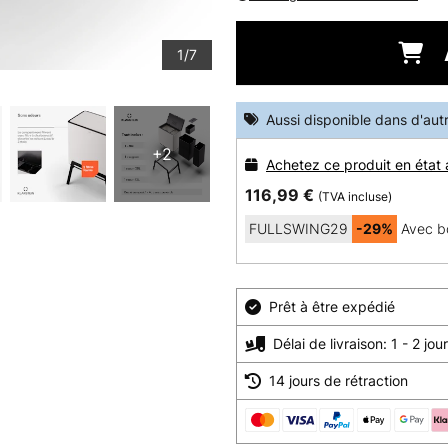
1/7
Aussi disponible dans d'aut
+2
Achetez ce produit en état
116,99 €
(TVA incluse)
FULLSWING29
-29%
Avec b
Prêt à être expédié
Délai de livraison: 1 - 2 jo
14 jours de rétraction