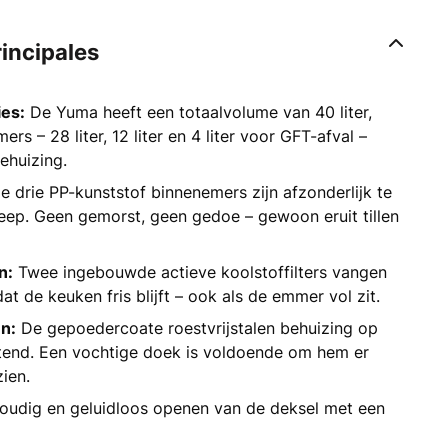
rincipales
ies:
De Yuma heeft een totaalvolume van 40 liter,
rs – 28 liter, 12 liter en 4 liter voor GFT-afval –
ehuizing.
 drie PP-kunststof binnenemers zijn afzonderlijk te
eep. Geen gemorst, geen gedoe – gewoon eruit tillen
n:
Twee ingebouwde actieve koolstoffilters vangen
at de keuken fris blijft – ook als de emmer vol zit.
n:
De gepoedercoate roestvrijstalen behuizing op
totend. Een vochtige doek is voldoende om hem er
zien.
udig en geluidloos openen van de deksel met een