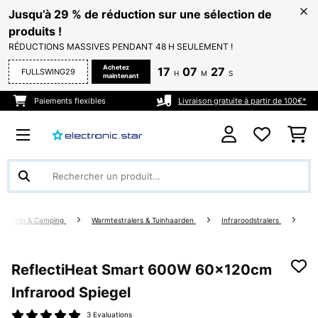
Jusqu’à 29 % de réduction sur une sélection de
produits !
RÉDUCTIONS MASSIVES PENDANT 48 H SEULEMENT !
Achetez
17
07
27
FULLSWING29
H
M
S
maintenant
Paiements flexibles
Livraison gratuite à partir de 100€*
Tuin & Camping
Warmtestralers & Tuinhaarden
Infraroodstralers
ReflectiHeat Smart 600W 60x120cm
Infrarood Spiegel
3 Evaluations