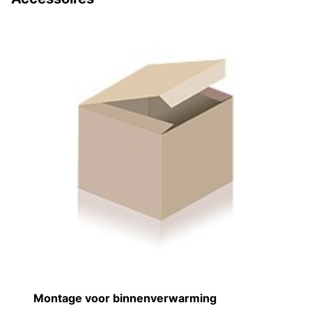
g
Montage voor binnenverwarming
A