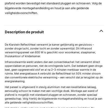
plafond worden bevestigd met standaard pluggen en schroeven. Volg de
bijgeleverde montagehandleiding en houd je aan alle geldende
veiligheidsvoorschriften.
Description de produit
De Klarstein ReflectiHeat verwarmt je kamer gelijkmatig en geruisloos –
zonder droge lucht, zonder tocht en zonder opwarmtijd. Dit infrarood
verwarmingspaneel van 600 W is geschikt voor woonkamer, slaapkamer,
thuiskantoor of kinderkamer.
Infraroodwarmte werkt anders dan een convectiekachel: het verwarmt direct
oppervlakken en personen, niet de omringende lucht. Dat betekent geen droge
keel, geen opgewerveld stof en al na 2–3 minuten merkbaar warmte in de
ruimte. Met energieklasse A verbruikt de ReflectiHeat tot 50% minder stroom
dan conventionele elektrische verwarming – een verschil dat je terugziet op de
energierekening.
Het paneel is uitgevoerd in stevig aluminium met een kwalitatieve laklaag,
eenvoudig schoon te maken met een vochtige doek. Montage aan wand of
plafond is mogelijk met standaard pluggen en schroeven, zonder speciaal
gereedschap. Volg hierbij de bijgeleverde montagehandleiding en houd je aan
alle geldende veiligheidsvoorschriften.