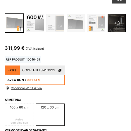
+3
311,99 €
(TVA incluse)
RÉF PRODUIT: 10046459
-29%
CODE:
FULLSWING29
AVEC BON :
221,51 €
Conditions d'utilisation
AFMETING:
100 x 60 cm
120 x 60 cm
Autre
combinaison
VERMOGEN VAN DE VARIANT: