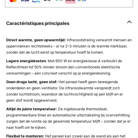
Caractéristiques principales
Direct warmte, geen opwarmtijd:
Infraroodstraling verwarmt mensen en
oppervlakken rechtstreeks – al na 2–3 minuten is de warmte merkbaar,
zonder dat de lucht eerst op temperatuur hoeft te komen.
Lagere energiekosten:
Met 600 W en energieklasse A verbruikt de
ReflectiHeat tot 50% minder stroom dan conventionele elektrische
verwarmingen – een concreet verschil op je energierekening.
Geen droge lucht, geen stof:
Het paneel heeft geen bewegende
onderdelen en geen ventilator. De infraroodwarmte verspreidt zich
zonder luchtstroom, waardoor de luchtvochtigheid op peil blijft en er
geen stof wordt opgewerveld.
Altijd de juiste temperatuur:
De ingebouwde thermostaat,
programmeerbare timer en automatische uitschakeling bij oververhitting
zorgen dat de ruimte op de gewenste temperatuur blijft – zonder dat je er
naar hoeft om te kijken.
Flexibel te monteren:
Het paneel kan zowel aan de wand als aan het