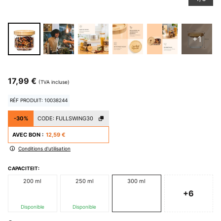
+1
17,99 €
(TVA incluse)
RÉF PRODUIT: 10038244
-30%
CODE:
FULLSWING30
AVEC BON :
12,59 €
Conditions d'utilisation
CAPACITEIT:
200 ml
250 ml
300 ml
+6
Disponible
Disponible