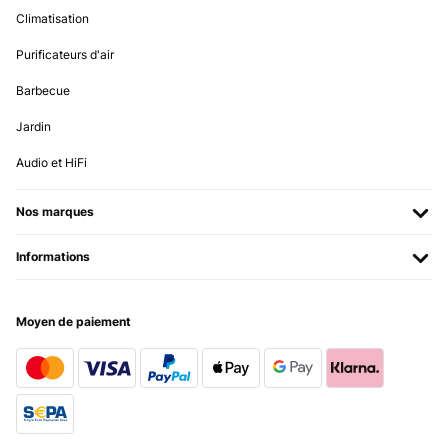
Traduire
Climatisation
Purificateurs d'air
AVIS VÉRIFIÉ
15/10/2022
Barbecue
Durch die quadratische Grundform fassen die Gläser recht viel
Jardin
Inhalt. Die Bambusdeckel sehen schick aus und die Gummidichtung
schließt auch ziemlich dicht ab. Ob das ausreicht, um Motten
Audio et HiFi
abzuhalten, wird sich zeigen (ja, meine Motten mögen auch
Gewürze sehr gern).Das Glas ist recht dünn, beim Spülen muss man
sehr aufpassen. Aber wenn man sie für Gewürze verwendet, muss
Nos marques
man sie ja nicht so oft spülen.
Amazon-Benutzer
Informations
Traduire
Moyen de paiement