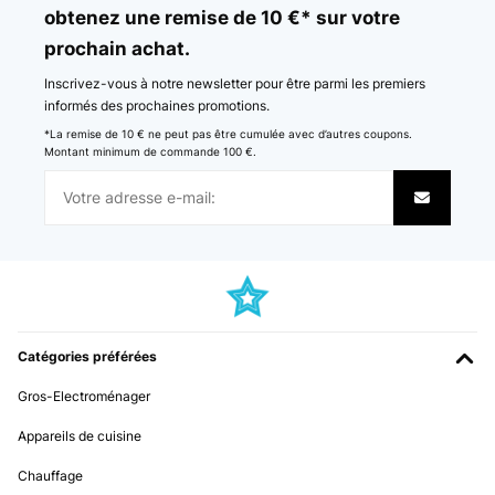
obtenez une remise de 10 €* sur votre
Cornelia
prochain achat.
Traduire
Inscrivez-vous à notre newsletter pour être parmi les premiers
AVIS VÉRIFIÉ
informés des prochaines promotions.
29/04/2024
*La remise de 10 € ne peut pas être cumulée avec d’autres coupons.
Montant minimum de commande 100 €.
Das Glas sieht seeehr schön aus. Ist nun seit 3 Monaten im Einsatz
bei mir und enthält losen Tee. Der Deckel lässt sich einfach lösen
aber nicht zu einfach, er schließt also gut.Das Holz ist wirklich
schön und das Glas sieht hochwertig aus.Werde mir noch weitere
anschaffen.
Amazon-Benutzer
Traduire
Catégories préférées
AVIS VÉRIFIÉ
29/03/2024
Gros-Electroménager
Es tál como lo indica
Appareils de cuisine
Usuario/a de amazon
Chauffage