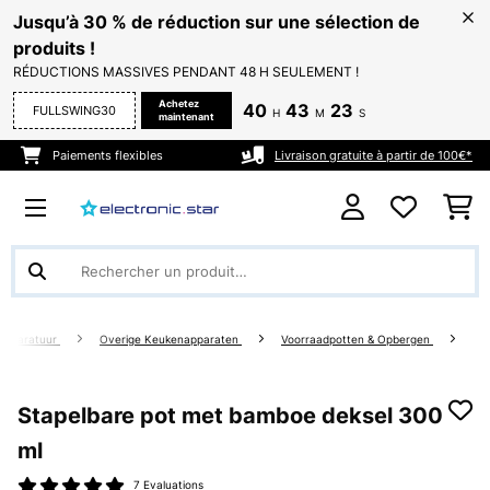
Jusqu’à 30 % de réduction sur une sélection de
produits !
RÉDUCTIONS MASSIVES PENDANT 48 H SEULEMENT !
Achetez
40
43
22
FULLSWING30
H
M
S
maintenant
Paiements flexibles
Livraison gratuite à partir de 100€*
apparatuur
Overige Keukenapparaten
Voorraadpotten & Opbergen
Stapelbare pot met bamboe deksel 300
ml
7 Evaluations