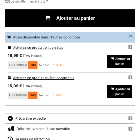
Que signifient les statuts ?
Ajouter au panier
Aussi disponible dans d'autres conditions
Achetez ce produit en bon état
16,99 €
(TVA incluse)
Ajouter au
panier
FULLSWING30
-30%
Avec bon :
11,89 €
Achetez ce produit en état acceptable
15,99 €
(TVA incluse)
Ajouter au
panier
FULLSWING30
-30%
Avec bon :
11,19 €
Prêt à être expédié
Délai de livraison: 1 jour ouvrable
14 jours de rétraction