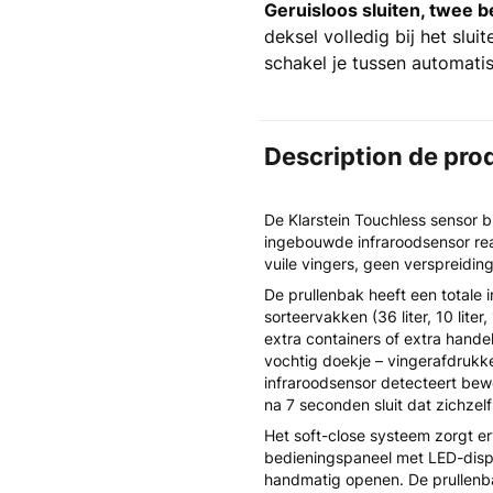
Geruisloos sluiten, twee 
deksel volledig bij het slu
schakel je tussen automat
Description de pro
De Klarstein Touchless sensor b
ingebouwde infraroodsensor re
vuile vingers, geen verspreidin
De prullenbak heeft een totale i
sorteervakken (36 liter, 10 liter
extra containers of extra hande
vochtig doekje – vingerafdrukk
infraroodsensor detecteert be
na 7 seconden sluit dat zichzelf
Het soft-close systeem zorgt erv
bedieningspaneel met LED-displ
handmatig openen. De prullenba