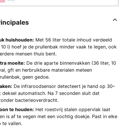
rincipales
uk huishouden:
Met 56 liter totale inhoud verdeeld
, 10 l) hoef je de prullenbak minder vaak te legen, ook
eerdere mensen thuis bent.
tra moeite:
De drie aparte binnenvakken (36 liter, 10
tafval, gft en herbruikbare materialen meteen
rullenbak, geen gedoe.
raken:
De infraroodsensor detecteert je hand op 30–
 deksel automatisch. Na 7 seconden sluit dat
 zonder bacterieoverdracht.
choon te houden:
Het roestvrij stalen oppervlak laat
n is af te vegen met een vochtig doekje. Past in elke
te vallen.