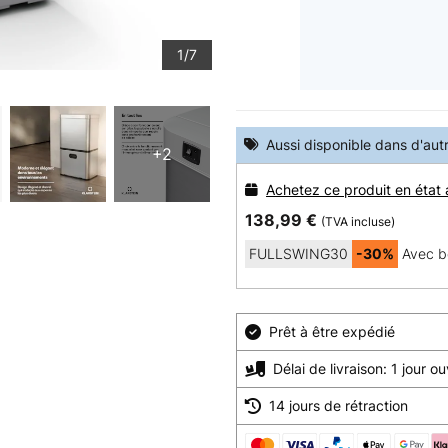
1/7
Aussi disponible dans d'aut
+2
Achetez ce produit en état
138,99 €
(TVA incluse)
FULLSWING30
-30%
Avec b
Prêt à être expédié
Délai de livraison: 1 jour o
14 jours de rétraction