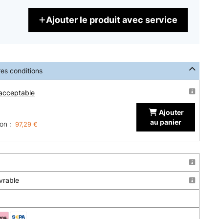
Ajouter le produit avec service
res conditions
 acceptable
Ajouter
au panier
on :
97,29 €
uvrable