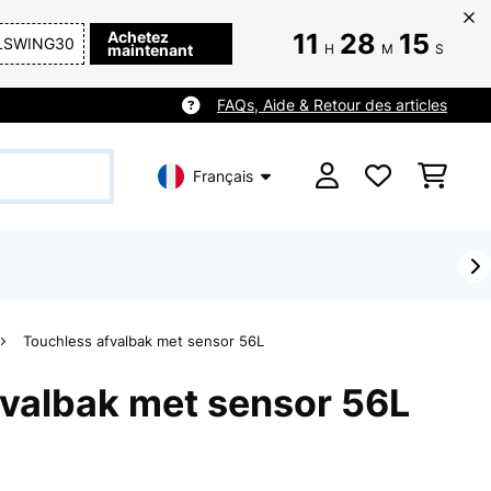
Achetez
11
28
14
LSWING30
maintenant
H
M
S
FAQs, Aide & Retour des articles
Français
Touchless afvalbak met sensor 56L
fvalbak met sensor 56L