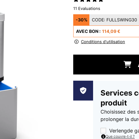
11 Evaluations
-30%
CODE:
FULLSWING30
AVEC BON :
114,09 €
Conditions d'utilisation
Services 
produit
Choisissez des 
prolonger la dur
Verlengde g
Que couvre-t-il ?