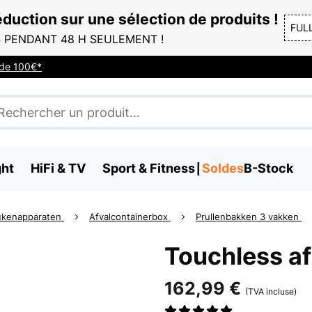
duction sur une sélection de produits !
FUL
 PENDANT 48 H SEULEMENT !
r de 100€*
ght
HiFi & TV
Sport & Fitness
Soldes
B-Stock
ukenapparaten
Afvalcontainerbox
Prullenbakken 3 vakken
Touchless a
162,99 €
(TVA incluse)