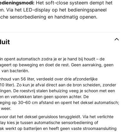
bedieningsmodi:
Het soft-close systeem dempt het
iten. Via het LED-display op het bedieningspaneel
ische sensorbediening en handmatig openen.
duit
in opent automatisch zodra je er je hand bij houdt – de
ageert op beweging en doet de rest. Geen aanraking, geen
g van bacteriën.
nhoud van 56 liter, verdeeld over drie afzonderlijke
, 10 liter). Zo kun je afval direct aan de bron scheiden, zonder
lingen. De roestvrij stalen behuizing veeg je schoon met een
en en vetvlekken laten geen sporen achter. De
weging op 30–60 cm afstand en opent het deksel automatisch;
 weer.
oor dat het deksel geruisloos teruggleidt. Via het verlichte
ay kies je tussen automatische sensorbediening of
k werkt op batterijen en heeft geen vaste stroomaansluiting