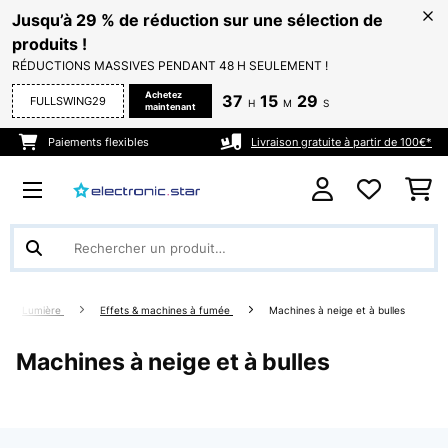
Jusqu’à 29 % de réduction sur une sélection de
produits !
RÉDUCTIONS MASSIVES PENDANT 48 H SEULEMENT !
Achetez
37
15
29
FULLSWING29
H
M
S
maintenant
Paiements flexibles
Livraison gratuite à partir de 100€*
Lumière
Effets & machines à fumée
Machines à neige et à bulles
Machines à neige et à bulles