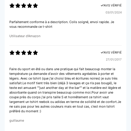
AVIS VÉRIFIÉ
03/01/2024
Parfaitement conforme à a description. Colis soigné, envoi rapide. Je
vous recommande ce t-shirt
Utilisateur d'Amazon
AVIS VÉRIFIÉ
27/01/2017
Faire du sport en été ou dans une pratique qui fait beaucoup monter la
température ça demande d'avoir des vêtements agréables à porter et
légers. Avec ce tshirt (que j'ai choisi bleu et écritures noires) je suis très
satisfait.Le motif tient très bien (déjà 3 lavages et ça n'a pas bougé), le
texte est amusant ""just another day at the bar"" et la matière est légère et
absorbante quand on transpire beaucoup comme moi.Pour avoir une
coupe près du corps j'ai pris taille S et honnêtement ce tshirt vaut
largement un tshirt reebok ou adidas en terme de solidité et de confort.Je
ne sais pas pour les autres couleurs mais en tout cas, c'est mon tshirt
préféré du moment :)
guillaume