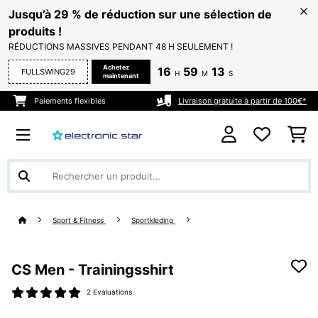
Jusqu’à 29 % de réduction sur une sélection de
produits !
RÉDUCTIONS MASSIVES PENDANT 48 H SEULEMENT !
Achetez
16
59
13
FULLSWING29
H
M
S
maintenant
Paiements flexibles
Livraison gratuite à partir de 100€*
Sport & Fitness
Sportkleding
CS Men - Trainingsshirt
2 Evaluations