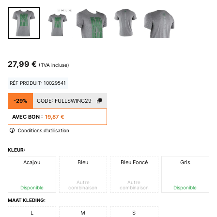
27,99 €
(TVA incluse)
RÉF PRODUIT: 10029541
-29%
CODE:
FULLSWING29
AVEC BON :
19,87 €
Conditions d'utilisation
KLEUR:
Acajou
Bleu
Bleu Foncé
Gris
Autre
Autre
Disponible
combinaison
combinaison
Disponible
MAAT KLEDING:
L
M
S