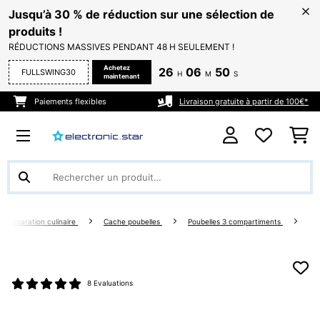
Jusqu’à 30 % de réduction sur une sélection de
produits !
RÉDUCTIONS MASSIVES PENDANT 48 H SEULEMENT !
Achetez
26
06
50
FULLSWING30
H
M
S
maintenant
Paiements flexibles
Livraison gratuite à partir de 100€*
Préparation culinaire
Cache poubelles
Poubelles 3 compartiments
8 Evaluations