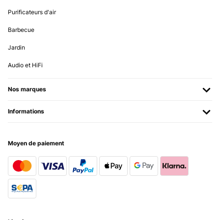
Traduire
Purificateurs d'air
AVIS VÉRIFIÉ
Barbecue
12/10/2024
Jardin
In the picture the dimensions are 31W-56L-60H, but in
specifications list 48W. I cannot order, because I’m unsure, though
Audio et HiFi
the picture seems to be more logical
Amazon user
Nos marques
Traduire
Informations
Moyen de paiement