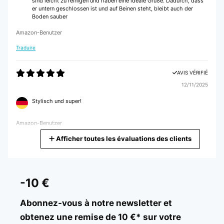
sind leicht zu reinigen und haben eine ideale Grüße. Dadurch, dass
er untern geschlossen ist und auf Beinen steht, bleibt auch der
Boden sauber
Amazon-Benutzer
Traduire
AVIS VÉRIFIÉ
12/11/2025
Stylisch und super!
Amazon-Benutzer
Afficher toutes les évaluations des clients
Traduire
AVIS VÉRIFIÉ
08/01/2025
-10 €
Verhältnismäßig hochpreisig aber schön und gute Qualität
Abonnez-vous à notre newsletter et
Amazon-Benutzer
obtenez une remise de 10 €* sur votre