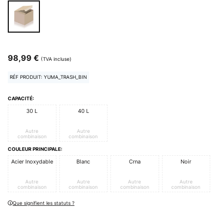
98,99 €
(TVA incluse)
RÉF PRODUIT: YUMA_TRASH_BIN
CAPACITÉ:
30 L
40 L
Autre
Autre
combinaison
combinaison
COULEUR PRINCIPALE:
Acier Inoxydable
Blanc
Crna
Noir
Autre
Autre
Autre
Autre
combinaison
combinaison
combinaison
combinaison
Que signifient les statuts ?