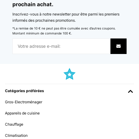
prochain achat.
Traduire
Inscrivez-vous à notre newsletter pour être parmi les premiers
AVIS VÉRIFIÉ
informés des prochaines promotions.
05/01/2025
*La remise de 10 € ne peut pas être cumulée avec d’autres coupons.
Montant minimum de commande 100 €.
Ich hatte den Mülleimer im Oktober bestellt und finde ihn mega
schön. Leider klemmt der Deckel und beim Versuch ihn zu öffnen
ging er kaputt. Ich habe dem Kundenservice angeschrieben und
dieser schickte mit sofort einen Neuen. Den Alten konnte ich
entsorgen. Das nenn ich Kundenservice und freue mich sehr, dass
dies so unkompliziert ging. Es wäre auch sehr ärgerlich gewesen,
da er ja nicht ganz billig ist
Amazon-Benutzer
Traduire
Catégories préférées
AVIS VÉRIFIÉ
Gros-Electroménager
17/12/2024
Appareils de cuisine
Es muy practico y muy estetico
Chauffage
Usuario/a de amazon
Climatisation