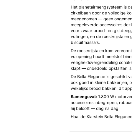
Het planetairmengsysteem is d
cirkelbaan door de volledige ko
meegenomen — geen ongemengd
meegeleverde accessoires dekke
voor zwaar brood- en gistdeeg
vullingen, en de roestvrijstalen
biscuitmassa's.
De roestvrijstalen kom vervormt
vulopening houdt meelstof binn
veiligheidsvergrendeling schak
klapt — onbedoeld opstarten is 
De Bella Elegance is geschikt v
ook goed in kleine bakkerijen, p
wekelijks brood bakken: dit app
Samengevat:
1.800 W motorver
accessoires inbegrepen, robuust
hij belooft — dag na dag.
Haal de Klarstein Bella Elegan