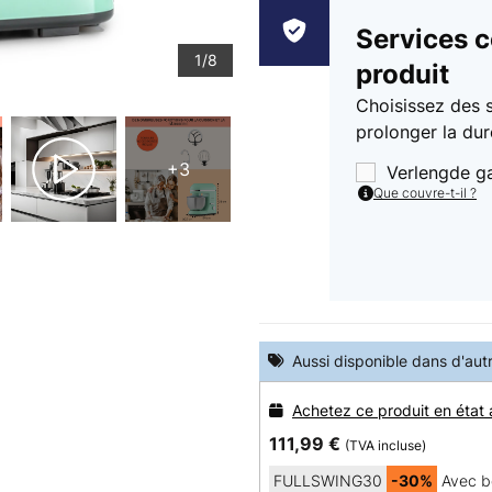
Services 
1/8
produit
Choisissez des 
prolonger la dur
+3
Verlengde g
Que couvre-t-il ?
Aussi disponible dans d'aut
Achetez ce produit en état
111,99 €
(TVA incluse)
FULLSWING30
-30%
Avec b