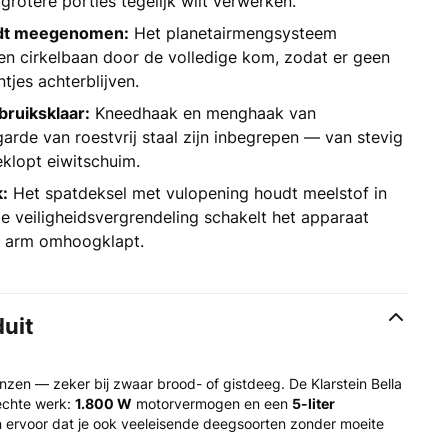
grotere porties tegelijk wilt verwerken.
rdt meegenomen:
Het planetairmengsysteem
n cirkelbaan door de volledige kom, zodat er geen
jes achterblijven.
bruiksklaar:
Kneedhaak en menghaak van
arde van roestvrij staal zijn inbegrepen — van stevig
klopt eiwitschuim.
k:
Het spatdeksel met vulopening houdt meelstof in
e veiligheidsvergrendeling schakelt het apparaat
e arm omhoogklapt.
duit
nzen — zeker bij zwaar brood- of gistdeeg. De Klarstein Bella
echte werk:
1.800 W
motorvermogen en een
5-liter
 ervoor dat je ook veeleisende deegsoorten zonder moeite