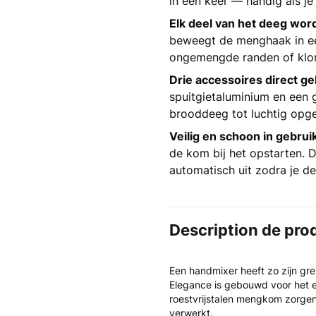
in één keer — handig als je 
Elk deel van het deeg wo
beweegt de menghaak in ee
ongemengde randen of klont
Drie accessoires direct ge
spuitgietaluminium en een g
brooddeeg tot luchtig opge
Veilig en schoon in gebrui
de kom bij het opstarten. D
automatisch uit zodra je d
Description de pro
Een handmixer heeft zo zijn gre
Elegance is gebouwd voor het 
roestvrijstalen mengkom zorgen
verwerkt.