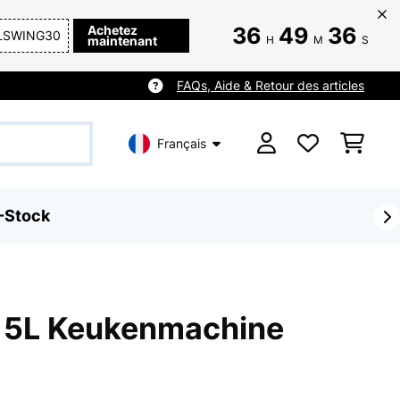
Achetez
36
49
36
LSWING30
maintenant
H
M
S
FAQs, Aide & Retour des articles
Français
-Stock
 5L Keukenmachine