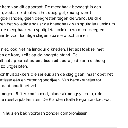
e kern van dit apparaat. De menghaak beweegt in een
m, zodat elk deel van het deeg gelijkmatig wordt
e randen, geen deegresten tegen de wand. De drie
n het volledige scala: de kneedhaak van spuitgietaluminium
, de menghaak van spuitgietaluminium voor roerdeeg en
 garde voor luchtige slagen zoals eiwitschuim en
 niet, ook niet na langdurig kneden. Het spatdeksel met
en de kom, zelfs op de hoogste stand. De
elt het apparaat automatisch uit zodra je de arm omhoog
zo uitgesloten.
oor thuisbakkers die serieus aan de slag gaan, maar doet het
atisserieën en cateringbedrijven. Van kerstkransjes tot
araat houdt het vol.
mogen, 5 liter kominhoud, planetairmengsysteem, drie
e roestvrijstalen kom. De Klarstein Bella Elegance doet wat
ce in huis en bak voortaan zonder compromissen.