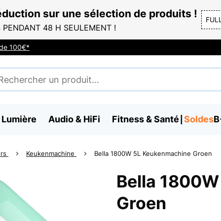
duction sur une sélection de produits !
FUL
 PENDANT 48 H SEULEMENT !
r de 100€*
 Lumière
Audio & HiFi
Fitness & Santé
Soldes
B
ers
Keukenmachine
Bella 1800W 5L Keukenmachine Groen
Bella 1800W
Groen