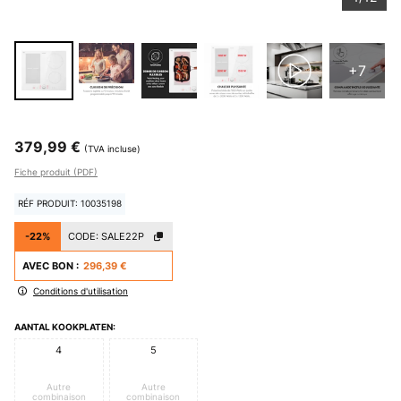
+7
379,99 €
(TVA incluse)
Fiche produit (PDF)
RÉF PRODUIT: 10035198
-22%
CODE:
SALE22P
AVEC BON :
296,39 €
Conditions d'utilisation
AANTAL KOOKPLATEN:
4
5
Autre
Autre
combinaison
combinaison