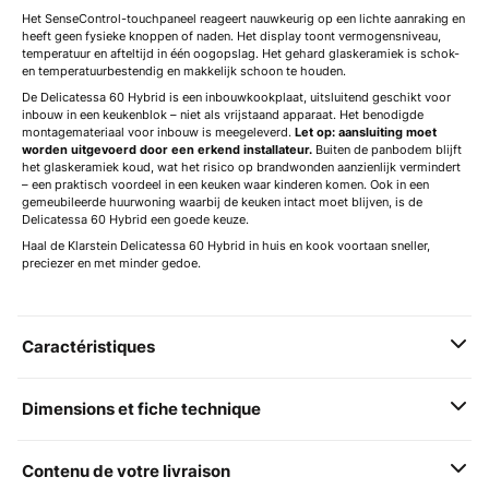
Het SenseControl-touchpaneel reageert nauwkeurig op een lichte aanraking en
heeft geen fysieke knoppen of naden. Het display toont vermogensniveau,
temperatuur en afteltijd in één oogopslag. Het gehard glaskeramiek is schok-
en temperatuurbestendig en makkelijk schoon te houden.
De Delicatessa 60 Hybrid is een inbouwkookplaat, uitsluitend geschikt voor
inbouw in een keukenblok – niet als vrijstaand apparaat. Het benodigde
montagemateriaal voor inbouw is meegeleverd.
Let op: aansluiting moet
worden uitgevoerd door een erkend installateur.
Buiten de panbodem blijft
het glaskeramiek koud, wat het risico op brandwonden aanzienlijk vermindert
– een praktisch voordeel in een keuken waar kinderen komen. Ook in een
gemeubileerde huurwoning waarbij de keuken intact moet blijven, is de
Delicatessa 60 Hybrid een goede keuze.
Haal de Klarstein Delicatessa 60 Hybrid in huis en kook voortaan sneller,
preciezer en met minder gedoe.
Caractéristiques
Dimensions et fiche technique
Contenu de votre livraison