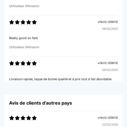
Utilisateur d'Amazon
AVIS VÉRIFIÉ
09/02/2025
Really good so fare
Utilisateur d'Amazon
AVIS VÉRIFIÉ
04/02/2025
Livraison rapide, taque de bonne qualité et à prix tout à fait abordable.
Utilisateur d'Amazon
Avis de clients d'autres pays
AVIS VÉRIFIÉ
04/01/2025
AVIS VÉRIFIÉ
mon épouse est satisfaite, cette plaque à induction va merveilleusement
bien, très silencieuse . A ce prix je la recommande car elle est très rapide
22/02/2026