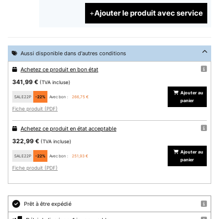
Ajouter le produit avec service
Aussi disponible dans d'autres conditions
Achetez ce produit en bon état
341,99 €
(TVA incluse)
Ajouter au
SALE22P
-22%
Avec bon :
266,75 €
panier
Fiche produit (PDF)
Achetez ce produit en état acceptable
322,99 €
(TVA incluse)
Ajouter au
SALE22P
-22%
Avec bon :
251,93 €
panier
Fiche produit (PDF)
Prêt à être expédié