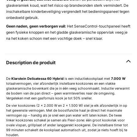
glaskeramiek koud, wat het risico op brandwonden sterk vermindert. De
inschakelbare kinderbeveiliging vergrendelt het bedieningspaneel tegen
onbedoeld gebruik.
Geen naden, geen verborgen vuil:
Het SenseControl-touchpaneel heeft
geen fysieke knoppen en het gladde glaskeramische oppervlak veeg je
na het koken schoon met een vochtige doek – snel klaar.
Description de produit
De
Klarstein Delicatessa 60 Hybrid
is een inductiekookplaat met
7.000 W
totaalvermogen, vier afzonderlijk instelbare kookzones en een vlakke
glaskeramische bovenkant die je in één veeg schoonmaakt. Inductie verwarmt
de bodem van de pan direct – geen warmteverlies naar de omgeving.
Vergeleken met een gasfornuis kook je tot 50% sneller.
De vier kookzones (2 x 2.000 W en 2 x 1.500 W) stel je elk afzonderlijk in op
het gewenste vermogen. Met de boostfunctie haal je direct het maximale
vermogen op – handig als je snel een pan water wilt laten koken. De twee
linker kookzones schakel je samen als Flexi-zone: één groot kookvlak voor
ovale vispan, grillplaat of ander langgerekt kookgerei. De instelbare timer tot
99 minuten schakelt de kookplaat automatisch uit, zodat je niets hoeft bij te
houden.