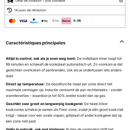
Délai de livraison: 1 jour ouvrable
14 jours de rétraction
Caractéristiques principales
Altijd in control, ook als je even weg bent:
De instelbare timer loopt tot
99 minuten en schakelt de kookplaat automatisch uit. Zo voorkom je dat
gerechten overkoken of aanbranden, ook als je ondertussen iets anders
doet.
Direct op temperatuur:
De boostfunctie roept per zone direct het
maximale vermogen op. Inductie verwarmt de pan rechtstreeks – zonder
warmteverlies – waardoor je tot 50% sneller kookt dan op gas.
Geschikt voor groot en langwerpig kookgerei:
De twee linker
kookzones schakel je samen als Flexi-zone, zodat je één groot kookvlak
krijgt – ideaal voor een ovale vispan, grillplaat of ander kookgerei dat op
één zone niet past.
Veilig in gebruik, ook met kinderen:
Buiten de panbodem blijft het