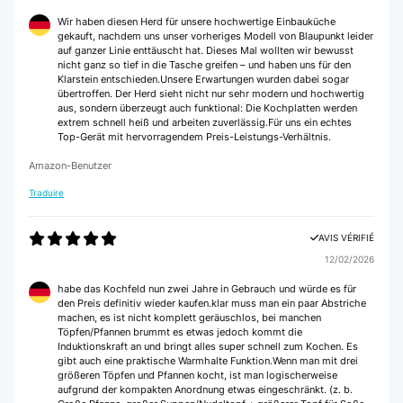
en cuisson les réglage de température sont plus que correcte, il reste à
voir dans le temps si elle tient.
Wir haben diesen Herd für unsere hochwertige Einbauküche
gekauft, nachdem uns unser vorheriges Modell von Blaupunkt leider
Utilisateur d'Amazon
auf ganzer Linie enttäuscht hat. Dieses Mal wollten wir bewusst
nicht ganz so tief in die Tasche greifen – und haben uns für den
Klarstein entschieden.Unsere Erwartungen wurden dabei sogar
übertroffen. Der Herd sieht nicht nur sehr modern und hochwertig
AVIS VÉRIFIÉ
aus, sondern überzeugt auch funktional: Die Kochplatten werden
extrem schnell heiß und arbeiten zuverlässig.Für uns ein echtes
29/12/2024
Top-Gerät mit hervorragendem Preis-Leistungs-Verhältnis.
ras nikel
Amazon-Benutzer
Utilisateur d'Amazon
Traduire
AVIS VÉRIFIÉ
AVIS VÉRIFIÉ
13/11/2024
12/02/2026
Super plaque à induction par contre il faut savoir que pour chauffer elle
habe das Kochfeld nun zwei Jahre in Gebrauch und würde es für
coupe puis se rallume puis coupe puis se rallume en permanence comme
den Preis definitiv wieder kaufen.klar muss man ein paar Abstriche
une plaque à induction pour éviter de chauffer trop fort d’un coup
machen, es ist nicht komplett geräuschlos, bei manchen
Töpfen/Pfannen brummt es etwas jedoch kommt die
Utilisateur d'Amazon
Induktionskraft an und bringt alles super schnell zum Kochen. Es
gibt auch eine praktische Warmhalte Funktion.Wenn man mit drei
größeren Töpfen und Pfannen kocht, ist man logischerweise
aufgrund der kompakten Anordnung etwas eingeschränkt. (z. b.
AVIS VÉRIFIÉ