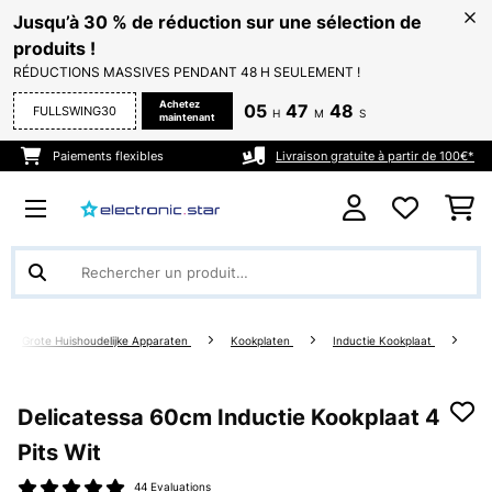
Jusqu’à 30 % de réduction sur une sélection de
produits !
RÉDUCTIONS MASSIVES PENDANT 48 H SEULEMENT !
Achetez
05
47
48
FULLSWING30
H
M
S
maintenant
Paiements flexibles
Livraison gratuite à partir de 100€*
Grote Huishoudelijke Apparaten
Kookplaten
Inductie Kookplaat
Delicatessa 60cm Inductie Kookplaat 4
Pits Wit
44 Evaluations