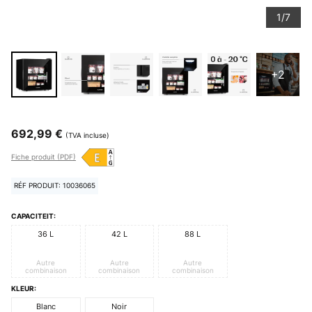
1/7
+2
692,99 €
(TVA incluse)
Fiche produit (PDF)
RÉF PRODUIT: 10036065
CAPACITEIT:
36 L
42 L
88 L
Autre
Autre
Autre
combinaison
combinaison
combinaison
KLEUR:
Blanc
Noir