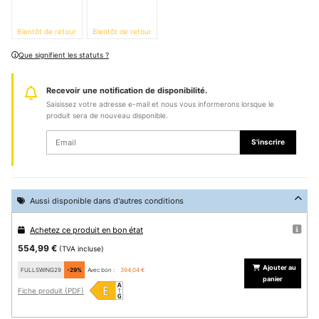
Bientôt de retour
Bientôt de retour
Que signifient les statuts ?
Recevoir une notification de disponibilité.
Saisissez votre adresse e-mail et nous vous informerons lorsque le
produit sera de nouveau disponible.
S'inscrire
Aussi disponible dans d'autres conditions
Achetez ce produit en bon état
554,99 €
(TVA incluse)
Ajouter au
FULLSWING29
-29%
Avec bon :
394,04 €
panier
Fiche produit (PDF)