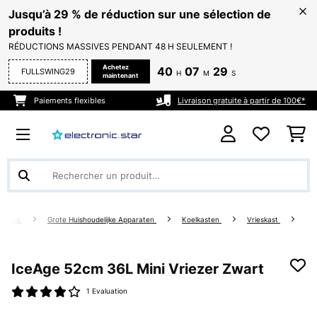
Jusqu’à 29 % de réduction sur une sélection de
produits !
RÉDUCTIONS MASSIVES PENDANT 48 H SEULEMENT !
Achetez
40
07
29
FULLSWING29
H
M
S
maintenant
Paiements flexibles
Livraison gratuite à partir de 100€*
Living
Grote Huishoudelijke Apparaten
Koelkasten
Vrieskast
IceAge 52cm 36L Mini Vriezer Zwart
1 Evaluation