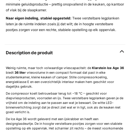
minimale geluidsproductie – prettig onopvallend in de keuken, op kantoor
of vlak bij de slaapkamer.
Naar eigen indeling, stabiel opgesteld:
Twee verstelbare legplanken
laten je de ruimte indelen zoals jij dat wilt; de in hoogte verstelbare
pootjes zorgen voor een rechte, stabiele opstelling op elk oppervlak.
Description de produit
Weinig ruimte, maar toch volwaardige vriescapaciteit: de
Klarstein Ice Age 36
biedt
36 liter
vriesvolume in een compact formaat dat past in elke
studentenkamer, kleine keuken of camper. Stille compressorkoeling,
energieklasse E en een overzichtelijk interieur maken hem geschikt voor
dagelijks gebruik.
De compressor koelt betrouwbaar terug tot −18 °C – geschikt voor
diepvriesproducten, voorraden en ijs. Twee verstelbare legplanken geven je de
vrijheid om de indeling aan te passen aan wat je bewaart. De witte LED-
binnenverlichting zorgt dat je direct ziet wat er in ligt, ook als de keuken niet
goed verlicht is.
De Ice Age 36 wordt geleverd met een ijskrabber en heeft een
designglasdeurtje. De in hoogte verstelbare pootjes zorgen voor een stabiele
opstelling op elk oppervlak. Het scharnier zit rechts – de meest voorkomende