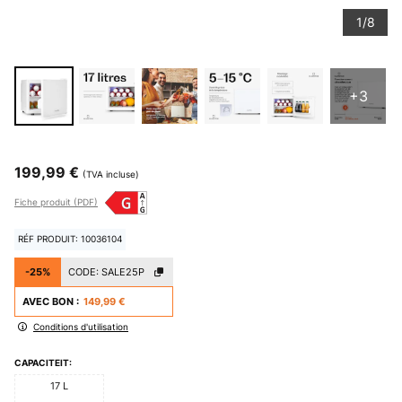
1/8
+3
199,99 €
(TVA incluse)
Fiche produit (PDF)
RÉF PRODUIT: 10036104
-25%
CODE:
SALE25P
AVEC BON :
149,99 €
Conditions d'utilisation
CAPACITEIT:
17 L