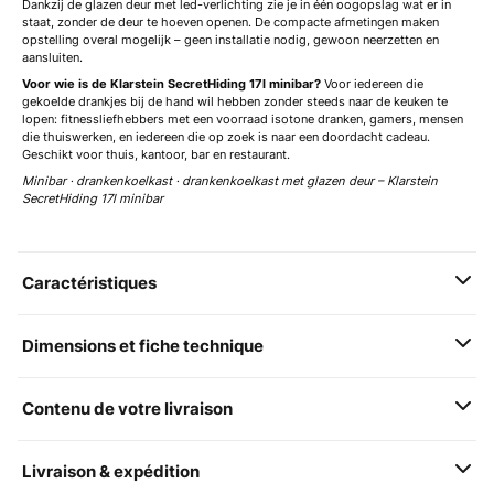
Dankzij de glazen deur met led-verlichting zie je in één oogopslag wat er in
staat, zonder de deur te hoeven openen. De compacte afmetingen maken
opstelling overal mogelijk – geen installatie nodig, gewoon neerzetten en
aansluiten.
Voor wie is de Klarstein SecretHiding 17l minibar?
Voor iedereen die
gekoelde drankjes bij de hand wil hebben zonder steeds naar de keuken te
lopen: fitnessliefhebbers met een voorraad isotone dranken, gamers, mensen
die thuiswerken, en iedereen die op zoek is naar een doordacht cadeau.
Geschikt voor thuis, kantoor, bar en restaurant.
Minibar · drankenkoelkast · drankenkoelkast met glazen deur – Klarstein
SecretHiding 17l minibar
Caractéristiques
Dimensions et fiche technique
Contenu de votre livraison
Livraison & expédition