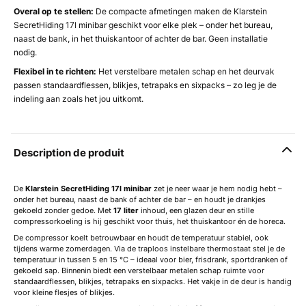
Overal op te stellen:
De compacte afmetingen maken de Klarstein
SecretHiding 17l minibar geschikt voor elke plek – onder het bureau,
naast de bank, in het thuiskantoor of achter de bar. Geen installatie
nodig.
Flexibel in te richten:
Het verstelbare metalen schap en het deurvak
passen standaardflessen, blikjes, tetrapaks en sixpacks – zo leg je de
indeling aan zoals het jou uitkomt.
Description de produit
De
Klarstein SecretHiding 17l minibar
zet je neer waar je hem nodig hebt –
onder het bureau, naast de bank of achter de bar – en houdt je drankjes
gekoeld zonder gedoe. Met
17 liter
inhoud, een glazen deur en stille
compressorkoeling is hij geschikt voor thuis, het thuiskantoor én de horeca.
De compressor koelt betrouwbaar en houdt de temperatuur stabiel, ook
tijdens warme zomerdagen. Via de traploos instelbare thermostaat stel je de
temperatuur in tussen 5 en 15 °C – ideaal voor bier, frisdrank, sportdranken of
gekoeld sap. Binnenin biedt een verstelbaar metalen schap ruimte voor
standaardflessen, blikjes, tetrapaks en sixpacks. Het vakje in de deur is handig
voor kleine flesjes of blikjes.