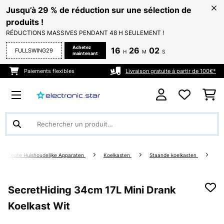
Jusqu’à 29 % de réduction sur une sélection de
produits !
RÉDUCTIONS MASSIVES PENDANT 48 H SEULEMENT !
Achetez
16
26
02
FULLSWING29
H
M
S
maintenant
Paiements flexibles
Livraison gratuite à partir de 100€*
Grote Huishoudelijke Apparaten
Koelkasten
Staande koelkasten
SecretHiding 34cm 17L Mini Drank
Koelkast Wit