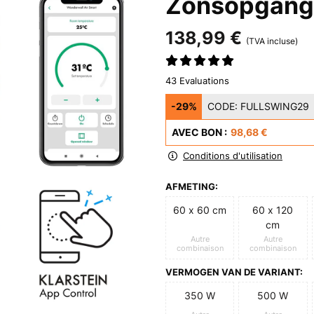
Zonsopgang
138,99 €
(TVA incluse)
43 Evaluations
-29%
CODE:
FULLSWING29
AVEC BON :
98,68 €
Conditions d'utilisation
AFMETING:
60 x 60 cm
60 x 120
cm
Autre
Autre
combinaison
combinaison
VERMOGEN VAN DE VARIANT:
350 W
500 W