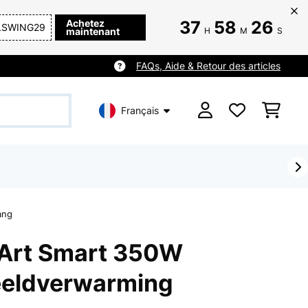
Achetez
37
58
24
LSWING29
maintenant
H
M
S
FAQs, Aide & Retour des articles
Français
ang
Art Smart 350W
eldverwarming