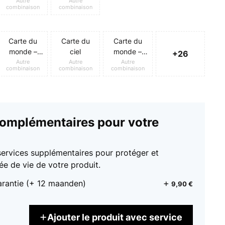
Autre
Autre
combinaison
combinaison
Carte du
Carte du
Carte du
monde –
ciel
monde –
+26
Noir
Vintage
Autre
Autre
Autre
combinaison
combinaison
combinaison
complémentaires pour votre
services supplémentaires pour protéger et
ée de vie de votre produit.
arantie (+ 12 maanden)
9,90 €
Ajouter le produit avec service