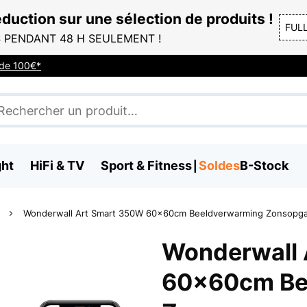
duction sur une sélection de produits !
FUL
 PENDANT 48 H SEULEMENT !
r de 100€*
ght
HiFi & TV
Sport & Fitness
Soldes
B-Stock
Wonderwall Art Smart 350W 60x60cm Beeldverwarming Zonsopg
Wonderwall 
60x60cm Be