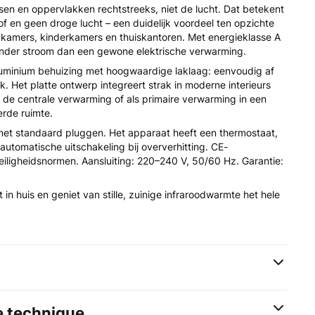
sen en oppervlakken rechtstreeks, niet de lucht. Dat betekent
f en geen droge lucht – een duidelijk voordeel ten opzichte
pkamers, kinderkamers en thuiskantoren. Met energieklasse A
inder stroom dan een gewone elektrische verwarming.
luminium behuizing met hoogwaardige laklaag: eenvoudig af
 Het platte ontwerp integreert strak in moderne interieurs
 de centrale verwarming of als primaire verwarming in een
rde ruimte.
et standaard pluggen. Het apparaat heeft een thermostaat,
utomatische uitschakeling bij oververhitting. CE-
eiligheidsnormen. Aansluiting: 220–240 V, 50/60 Hz. Garantie:
 in huis en geniet van stille, zuinige infraroodwarmte het hele
e technique