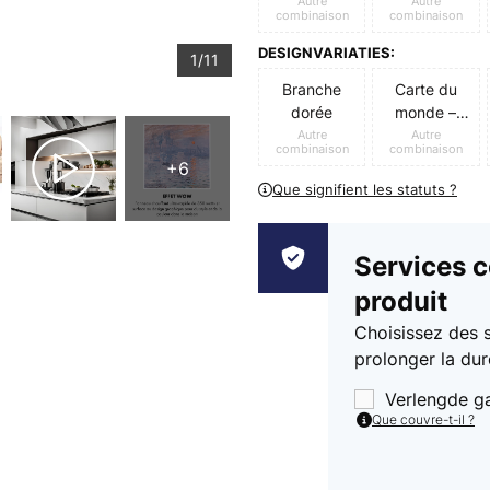
Autre
Autre
combinaison
combinaison
DESIGNVARIATIES:
1/11
Branche
Carte du
dorée
monde –
Gris
Autre
Autre
combinaison
combinaison
+6
Que signifient les statuts ?
Services 
produit
Choisissez des 
prolonger la dur
Verlengde g
Que couvre-t-il ?