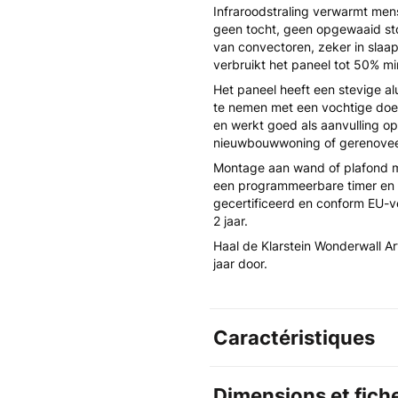
Infraroodstraling verwarmt men
geen tocht, geen opgewaaid sto
van convectoren, zeker in slaa
verbruikt het paneel tot 50% m
Het paneel heeft een stevige a
te nemen met een vochtige doek.
en werkt goed als aanvulling op
nieuwbouwwoning of gerenovee
Montage aan wand of plafond m
een programmeerbare timer en a
gecertificeerd en conform EU-v
2 jaar.
Haal de Klarstein Wonderwall Art
jaar door.
Caractéristiques
Dimensions et fich