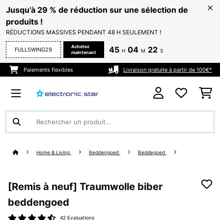
Jusqu’à 29 % de réduction sur une sélection de
produits !
RÉDUCTIONS MASSIVES PENDANT 48 H SEULEMENT !
Achetez
45
04
22
FULLSWING29
H
M
S
maintenant
Paiements flexibles
Livraison gratuite à partir de 100€*
Home & Living
Beddengoed
Beddegoed
[Remis à neuf] Traumwolle biber
beddengoed
42 Evaluations