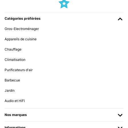
AVIS VÉRIFIÉ
21/01/2024
Catégories préférées
Kaufempfehlung Bin gegeistert von der Bettwäsche. Sehr
angenehmes Material. Die Farbe ist auch top.
Gros-Electroménager
Amazon-Benutzer
Appareils de cuisine
Traduire
Chauffage
AVIS VÉRIFIÉ
Climatisation
21/01/2024
Purificateurs d'air
Grau Dunkel Kuscheltraum: Die sleepwise Biber Bettwäsche -
Perfekter Komfort für kalte Winternächte Ich bin begeistert von der
Barbecue
sleepwise Biber Bettwäsche! Diese Bettwäsche hat meine
Erwartungen in jeder Hinsicht übertroffen und ist ein absolutes
Jardin
Muss für alle, die in den kalten Wintermonaten nach kuscheliger
Wärme und höchstem Komfort suchen. Zunächst einmal ist die
Audio et HiFi
Qualität der Bettwäsche beeindruckend. Der Stoff aus 100%
Baumwolle fühlt sich nicht nur traumhaft weich an, sondern ist auch
von ausgezeichneter Qualität. Die Verarbeitung ist makellos, und die
Nos marques
Nähte sind robust und langlebig. Diese Bettwäsche wurde mit viel
Liebe zum Detail hergestellt. Die Biber-Qualität der Bettwäsche ist
perfekt für den Winter geeignet. Sie ist angenehm warm und sorgt
Informations