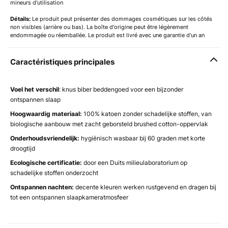
mineurs d'utilisation
Détails:
Le produit peut présenter des dommages cosmétiques sur les côtés
non visibles (arrière ou bas). La boîte d'origine peut être légèrement
endommagée ou réemballée. Le produit est livré avec une garantie d'un an
Caractéristiques principales
Voel het verschil
: knus biber beddengoed voor een bijzonder
ontspannen slaap
Hoogwaardig materiaal:
100% katoen zonder schadelijke stoffen, van
biologische aanbouw met zacht geborsteld brushed cotton-oppervlak
Onderhoudsvriendelijk:
hygiënisch wasbaar bij 60 graden met korte
droogtijd
Ecologische certificatie:
door een Duits milieulaboratorium op
schadelijke stoffen onderzocht
Ontspannen nachten:
decente kleuren werken rustgevend en dragen bij
tot een ontspannen slaapkameratmosfeer