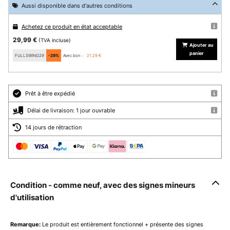
Aussi disponible dans d'autres conditions
Achetez ce produit en état acceptable
29,99 €
(TVA incluse)
Ajouter au
panier
FULLSWING29
-29%
Avec bon :
21,29 €
Prêt à être expédié
Délai de livraison: 1 jour ouvrable
14 jours de rétraction
Condition - comme neuf, avec des signes mineurs
d'utilisation
Remarque:
Le produit est entièrement fonctionnel + présente des signes