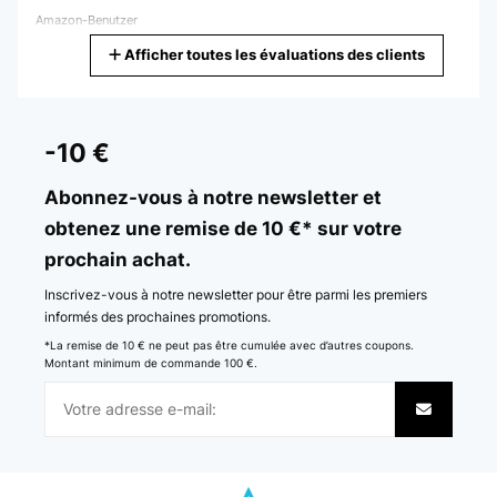
Amazon-Benutzer
Afficher toutes les évaluations des clients
Traduire
AVIS VÉRIFIÉ
21/02/2024
-10 €
Il tessuto molto belo , morbido e meglio di quelli comperate
precedentemente. Soddisfatta
Abonnez-vous à notre newsletter et
obtenez une remise de 10 €* sur votre
Utente Amazon
prochain achat.
Traduire
Inscrivez-vous à notre newsletter pour être parmi les premiers
AVIS VÉRIFIÉ
informés des prochaines promotions.
06/02/2024
*La remise de 10 € ne peut pas être cumulée avec d’autres coupons.
Montant minimum de commande 100 €.
Schöne Bettwäsche Leider war eine Naht nicht richtig genäht.
Trotzdem schön.
Amazon-Benutzer
Traduire