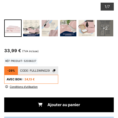
1/7
+2
33,99 €
(TVA incluse)
RÉF PRODUIT: 52036227
-29%
CODE:
FULLSWING29
AVEC BON :
24,13 €
Conditions d'utilisation
Ajouter au panier