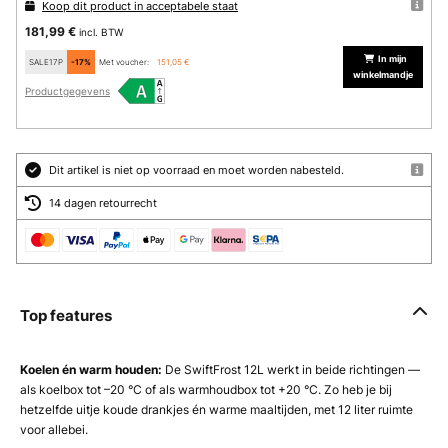
Koop dit product in acceptabele staat
181,99 €
incl. BTW
In mijn
SALE17P
-17%
Met voucher:
151,05 €
winkelmandje
Productgegevens
Dit artikel is niet op voorraad en moet worden nabesteld.
14 dagen retourrecht
Top features
Koelen én warm houden:
De SwiftFrost 12L werkt in beide richtingen —
als koelbox tot –20 °C of als warmhoudbox tot +20 °C. Zo heb je bij
hetzelfde uitje koude drankjes én warme maaltijden, met 12 liter ruimte
voor allebei.