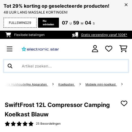
Tot 29% korting op geselecteerde producten!
48 UUR LANG MASSALE KORTINGEN!
Nu
07
59
03
FULLSWING29
U
M
S
winkelen
Flexibele betalingen
Gratis verzending vanaf 100€*
Grote Huishoudelijke Apparaten
Koelkasten
Mobiele mini-koelkast
SwiftFrost 12L Compressor Camping
Koelkast Blauw
25 Beoordelingen