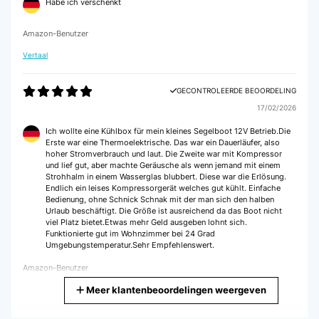
Habe ich verschenkt
Amazon-Benutzer
Vertaal
GECONTROLEERDE BEOORDELING
17/02/2026
Ich wollte eine Kühlbox für mein kleines Segelboot 12V Betrieb.Die
Erste war eine Thermoelektrische. Das war ein Dauerläufer, also
hoher Stromverbrauch und laut. Die Zweite war mit Kompressor
und lief gut, aber machte Geräusche als wenn jemand mit einem
Strohhalm in einem Wasserglas blubbert. Diese war die Erlösung.
Endlich ein leises Kompressorgerät welches gut kühlt. Einfache
Bedienung, ohne Schnick Schnak mit der man sich den halben
Urlaub beschäftigt. Die Größe ist ausreichend da das Boot nicht
viel Platz bietet.Etwas mehr Geld ausgeben lohnt sich.
Funktionierte gut im Wohnzimmer bei 24 Grad
Umgebungstemperatur.Sehr Empfehlenswert.
Amazon-Benutzer
Meer klantenbeoordelingen weergeven
Vertaal