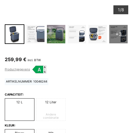
1/8
+3
259,99 €
incl. BTW
Productgegevens
ARTIKELNUMMER: 10046244
CAPACITEIT:
12 L
12 Liter
Andere
combinatie
KLEUR:
Blauw
Wit