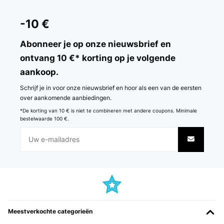
GECONTROLEERDE BEOORDELING
15/02/2026
-10 €
Ok.
Abonneer je op onze nieuwsbrief en
Amazon user
ontvang 10 €* korting op je volgende
aankoop.
Vertaal
Schrijf je in voor onze nieuwsbrief en hoor als een van de eersten
GECONTROLEERDE BEOORDELING
over aankomende aanbiedingen.
10/01/2026
*De korting van 10 € is niet te combineren met andere coupons. Minimale
bestelwaarde 100 €.
Increíble nevera, quizás se queda un poco corta de espacio pero
creo que hay modelos más grandes. Lo más destacable es que es
tremendamente versátil. La enchufo en el coche mientras voy de
viaje y las cosas llegan frías a destino.
Usuario/a de amazon
Vertaal
GECONTROLEERDE BEOORDELING
Meestverkochte categorieën
18/11/2025