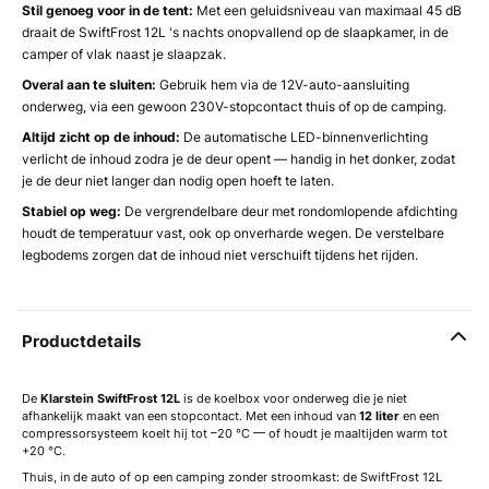
Stil genoeg voor in de tent:
Met een geluidsniveau van maximaal 45 dB
draait de SwiftFrost 12L 's nachts onopvallend op de slaapkamer, in de
camper of vlak naast je slaapzak.
Overal aan te sluiten:
Gebruik hem via de 12V-auto-aansluiting
onderweg, via een gewoon 230V-stopcontact thuis of op de camping.
Altijd zicht op de inhoud:
De automatische LED-binnenverlichting
verlicht de inhoud zodra je de deur opent — handig in het donker, zodat
je de deur niet langer dan nodig open hoeft te laten.
Stabiel op weg:
De vergrendelbare deur met rondomlopende afdichting
houdt de temperatuur vast, ook op onverharde wegen. De verstelbare
legbodems zorgen dat de inhoud niet verschuift tijdens het rijden.
Productdetails
De
Klarstein SwiftFrost 12L
is de koelbox voor onderweg die je niet
afhankelijk maakt van een stopcontact. Met een inhoud van
12 liter
en een
compressorsysteem koelt hij tot –20 °C — of houdt je maaltijden warm tot
+20 °C.
Thuis, in de auto of op een camping zonder stroomkast: de SwiftFrost 12L