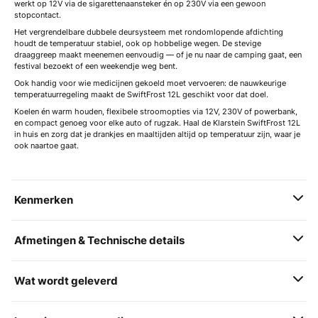
werkt op 12V via de sigarettenaansteker én op 230V via een gewoon
stopcontact.
Het vergrendelbare dubbele deursysteem met rondomlopende afdichting
houdt de temperatuur stabiel, ook op hobbelige wegen. De stevige
draaggreep maakt meenemen eenvoudig — of je nu naar de camping gaat, een
festival bezoekt of een weekendje weg bent.
Ook handig voor wie medicijnen gekoeld moet vervoeren: de nauwkeurige
temperatuurregeling maakt de SwiftFrost 12L geschikt voor dat doel.
Koelen én warm houden, flexibele stroomopties via 12V, 230V of powerbank,
en compact genoeg voor elke auto of rugzak. Haal de Klarstein SwiftFrost 12L
in huis en zorg dat je drankjes en maaltijden altijd op temperatuur zijn, waar je
ook naartoe gaat.
Kenmerken
Afmetingen & Technische details
Wat wordt geleverd