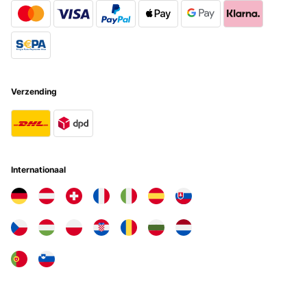
GECONTROLEERDE BEOORDELING
18/06/2025
Polecam zdecydowanie.Podwójne złącze w zestawie (w domu i
samochodzie).Ergonomiczny uchwyt do przenoszenia.Wydajna
sprężarka, nie za głośna .Trzyma zadaną temperaturę .Rewelacyjna
cena.
Verzending
Edward
Vertaal
GECONTROLEERDE BEOORDELING
Internationaal
18/06/2025
Polecam zdecydowanie.Podwójne złącze w zestawie (w domu i
samochodzie).Ergonomiczny uchwyt do przenoszenia.Wydajna
sprężarka, nie za głośna .Trzyma zadaną temperaturę .Rewelacyjna
cena.
Edward
Vertaal