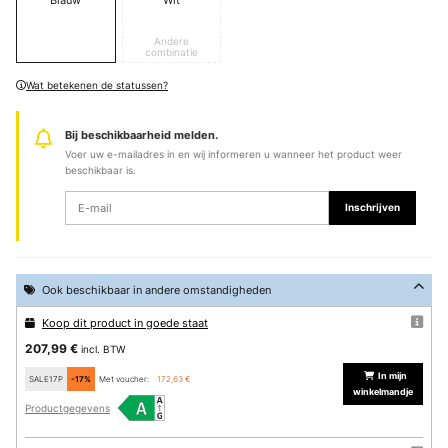
Andere
combinatie
Wat betekenen de statussen?
Bij beschikbaarheid melden.
Voer uw e-mailadres in en wij informeren u wanneer het product weer
beschikbaar is.
Inschrijven
Ook beschikbaar in andere omstandigheden
Koop dit product in goede staat
207,99 €
incl. BTW
In mijn
SALE17P
-17%
Met voucher:
172,63 €
winkelmandje
Productgegevens