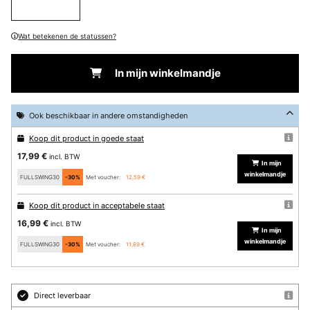
Wat betekenen de statussen?
In mijn winkelmandje
Ook beschikbaar in andere omstandigheden
Koop dit product in goede staat
17,99 €
incl. BTW
In mijn
winkelmandje
FULLSWING30
-30%
Met voucher:
12,59 €
Koop dit product in acceptabele staat
16,99 €
incl. BTW
In mijn
winkelmandje
FULLSWING30
-30%
Met voucher:
11,89 €
Direct leverbaar