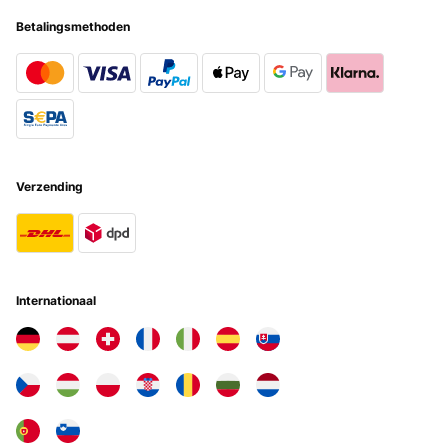
TOP Artikel, sehr zu empfehlen!
Betalingsmethoden
Amazon-Benutzer
Vertaal
GECONTROLEERDE BEOORDELING
17/11/2024
Verzending
Produit conforme à la description et à ma recherche.
Utilisateur d'Amazon
Vertaal
Internationaal
GECONTROLEERDE BEOORDELING
16/11/2024
Kinderleichte Anpassung und Anbringung - was soll man sonst dazu
sagen...
Amazon-Benutzer