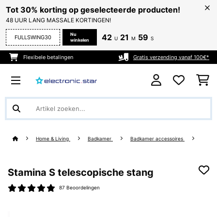
Tot 30% korting op geselecteerde producten!
48 UUR LANG MASSALE KORTINGEN!
Nu
42
21
58
FULLSWING30
U
M
S
winkelen
Flexibele betalingen
Gratis verzending vanaf 100€*
Home & Living
Badkamer
Badkamer accessoires
Stamina S telescopische stang
87 Beoordelingen