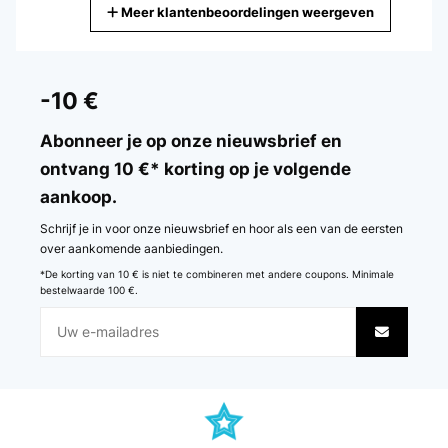
Meer klantenbeoordelingen weergeven
Vertaal
GECONTROLEERDE BEOORDELING
19/02/2025
-10 €
Gute Alternative für,s Bad.Hab die Stange über der Badewanne,die
eh nicht benutzt wird angebracht.So kann ich Handtuch,Lappen und
Abonneer je op onze nieuwsbrief en
Co zum trocknen aufhängen.Für mehr brauch ich sie nicht.Denn ich
ontvang 10 €* korting op je volgende
hatte bis jetzt immer einen Badewannen Wäscheständer auf der BW
stehen und das hat mich gestört.Aber mit der Teleskopstange
aankoop.
perfekte Lösung.
Schrijf je in voor onze nieuwsbrief en hoor als een van de eersten
Amazon-Benutzer
over aankomende aanbiedingen.
Vertaal
*De korting van 10 € is niet te combineren met andere coupons. Minimale
bestelwaarde 100 €.
GECONTROLEERDE BEOORDELING
09/12/2024
Ja hält so wie es sein muss
Amazon-Benutzer
Vertaal