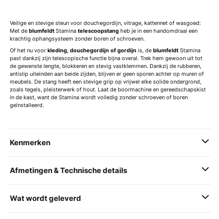
Veilige en stevige steun voor douchegordijn, vitrage, kattennet of wasgoed:
Met de
blumfeldt
Stamina
telescoopstang
heb je in een handomdraai een
krachtig ophangsysteem zonder boren of schroeven.
Of het nu voor
kleding, douchegordijn of gordijn
is, de
blumfeldt
Stamina
past dankzij zijn telescopische functie bijna overal. Trek hem gewoon uit tot
de gewenste lengte, blokkeren en stevig vastklemmen. Dankzij de rubberen,
antislip uiteinden aan beide zijden, blijven er geen sporen achter op muren of
meubels. De stang heeft een stevige grip op vrijwel elke solide ondergrond,
zoals tegels, pleisterwerk of hout. Laat de boormachine en gereedschapskist
in de kast, want de Stamina wordt volledig zonder schroeven of boren
geïnstalleerd.
Kenmerken
Afmetingen & Technische details
Wat wordt geleverd