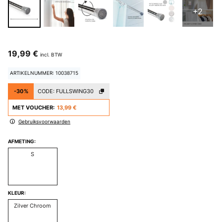
+2
19,99 €
incl. BTW
ARTIKELNUMMER: 10038715
-30%
CODE:
FULLSWING30
MET VOUCHER:
13,99 €
Gebruiksvoorwaarden
AFMETING:
S
KLEUR:
Zilver Chroom