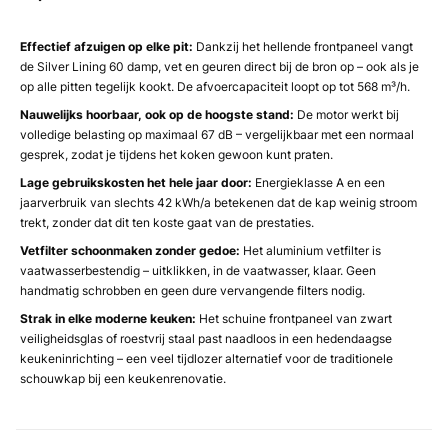
Effectief afzuigen op elke pit:
Dankzij het hellende frontpaneel vangt
de Silver Lining 60 damp, vet en geuren direct bij de bron op – ook als je
op alle pitten tegelijk kookt. De afvoercapaciteit loopt op tot 568 m³/h.
Nauwelijks hoorbaar, ook op de hoogste stand:
De motor werkt bij
volledige belasting op maximaal 67 dB – vergelijkbaar met een normaal
gesprek, zodat je tijdens het koken gewoon kunt praten.
Lage gebruikskosten het hele jaar door:
Energieklasse A en een
jaarverbruik van slechts 42 kWh/a betekenen dat de kap weinig stroom
trekt, zonder dat dit ten koste gaat van de prestaties.
Vetfilter schoonmaken zonder gedoe:
Het aluminium vetfilter is
vaatwasserbestendig – uitklikken, in de vaatwasser, klaar. Geen
handmatig schrobben en geen dure vervangende filters nodig.
Strak in elke moderne keuken:
Het schuine frontpaneel van zwart
veiligheidsglas of roestvrij staal past naadloos in een hedendaagse
keukeninrichting – een veel tijdlozer alternatief voor de traditionele
schouwkap bij een keukenrenovatie.