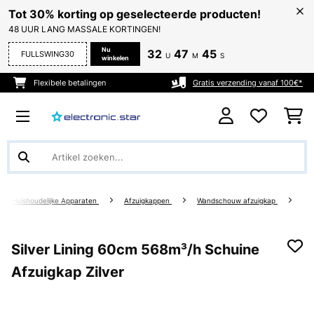
Tot 30% korting op geselecteerde producten!
48 UUR LANG MASSALE KORTINGEN!
Nu
32
47
44
FULLSWING30
U
M
S
winkelen
Flexibele betalingen
Gratis verzending vanaf 100€*
ote Huishoudelijke Apparaten
Afzuigkappen
Wandschouw afzuigkap
Silver Lining 60cm 568m³/h Schuine
Afzuigkap Zilver