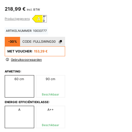
218,99 €
incl. BTW
Productgegevens
ARTIKELNUMMER: 10033777
-30%
CODE:
FULLSWING30
MET VOUCHER:
153,29 €
Gebruiksvoorwaarden
AFMETING:
60 cm
90 cm
Beschikbaar
ENERGIE-EFFICIËNTIEKLASSE:
A
A++
Beschikbaar