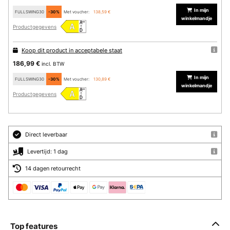
In mijn
FULLSWING30
-30%
Met voucher:
138,59 €
winkelmandje
Productgegevens
Koop dit product in acceptabele staat
186,99 €
incl. BTW
In mijn
FULLSWING30
-30%
Met voucher:
130,89 €
winkelmandje
Productgegevens
Direct leverbaar
Levertijd: 1 dag
14 dagen retourrecht
Top features