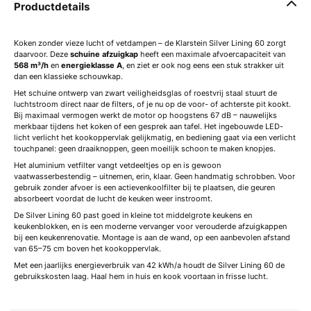
Productdetails
Koken zonder vieze lucht of vetdampen – de Klarstein Silver Lining 60 zorgt
daarvoor. Deze
schuine afzuigkap
heeft een maximale afvoercapaciteit van
568 m³/h
en
energieklasse A
, en ziet er ook nog eens een stuk strakker uit
dan een klassieke schouwkap.
Het schuine ontwerp van zwart veiligheidsglas of roestvrij staal stuurt de
luchtstroom direct naar de filters, of je nu op de voor- of achterste pit kookt.
Bij maximaal vermogen werkt de motor op hoogstens 67 dB – nauwelijks
merkbaar tijdens het koken of een gesprek aan tafel. Het ingebouwde LED-
licht verlicht het kookoppervlak gelijkmatig, en bediening gaat via een verlicht
touchpanel: geen draaiknoppen, geen moeilijk schoon te maken knopjes.
Het aluminium vetfilter vangt vetdeeltjes op en is gewoon
vaatwasserbestendig – uitnemen, erin, klaar. Geen handmatig schrobben. Voor
gebruik zonder afvoer is een actievenkoolfilter bij te plaatsen, die geuren
absorbeert voordat de lucht de keuken weer instroomt.
De Silver Lining 60 past goed in kleine tot middelgrote keukens en
keukenblokken, en is een moderne vervanger voor verouderde afzuigkappen
bij een keukenrenovatie. Montage is aan de wand, op een aanbevolen afstand
van 65–75 cm boven het kookoppervlak.
Met een jaarlijks energieverbruik van 42 kWh/a houdt de Silver Lining 60 de
gebruikskosten laag. Haal hem in huis en kook voortaan in frisse lucht.