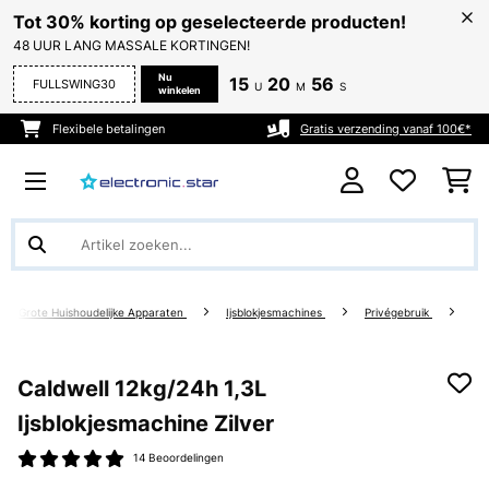
Tot 30% korting op geselecteerde producten!
48 UUR LANG MASSALE KORTINGEN!
Nu
15
20
55
FULLSWING30
U
M
S
winkelen
Flexibele betalingen
Gratis verzending vanaf 100€*
Grote Huishoudelijke Apparaten
Ijsblokjesmachines
Privégebruik
Caldwell 12kg/24h 1,3L
Ijsblokjesmachine Zilver
14 Beoordelingen