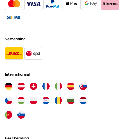
GECONTROLEERDE BEOORDELING
29/04/2024
Der Eiswürfelbereiter tut was er soll und das sehr zuverlässig und
schnell. Einfach zu bedienen und schnell startbereit gemacht liefert
das Gerät Eiswürfel in 2 Größen für verschiedenste Anwendungen.
Der Lärmpegel ist absolut im Rahmen, klingt eben wie ein kleiner
Verzending
Kühlschrank und alle paar Minuten poltern mal die Eiswürfen in die
Auffangschale. Die Verarbeitung ist eher so mittel, der Tragegriff
passt nicht richtig und hier und da hat es schon recht scharfe
Kanten (bei der Edelstahlvariante). Alles in allem aber ein gutes
Preis-Leistung Verhältnis
Amazon-Benutzer
Internationaal
Vertaal
GECONTROLEERDE BEOORDELING
30/11/2023
Diese Klarstein Eiswürfelmaschine macht schnell viele Eiswürfel.
Völlig ausreichend für Zuhause, im Sommer mal Cocktails trinken
oder auch ein Eiskaffee. Mit dem 1,3L Wassertank hat man
genügend Vorrat, zuviel Wasser sollte es auch nciht sein damit es
nicht zu lange steht. dank der einfachen Reinigung des Behälters
Bescherming