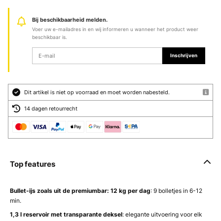
Bij beschikbaarheid melden.
Voer uw e-mailadres in en wij informeren u wanneer het product weer
beschikbaar is.
Inschrijven
Dit artikel is niet op voorraad en moet worden nabesteld.
14 dagen retourrecht
Top features
Bullet-ijs zoals uit de premiumbar:
12 kg per dag
: 9 bolletjes in 6-12
min.
1,3 l reservoir met transparante deksel
: elegante uitvoering voor elk