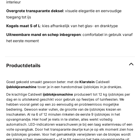
interieur
Overgrote transparante deksel
: visuele elegantie en eenvoudige
toegang tot ijs
Kogels maat S of L
: kies afhankelijk van het glas- en dranktype
Uitneembare mand en schep inbegrepen
: comfortabel in gebruik vanaf
het eerste moment
Productdetails
Goed gekoeld smaakt gewoon beter: met de
Klarstein
Caldwell
ijsblokjesmachine
tover je in een handomdraai ijsblokjes in je drankjes.
De krachtige Caldwell
ijsblokjesmachine
produceert tot 12 kg ijsblokjes per
dag en is uitstekend geschikt voor gebruik op feestjes of tuinfeesten. We
hebben vooral gelet op een zo eenvoudig en probleemloos mogelijke
bediening. Gewoon water vullen, de grootte van de ijsblokjes kiezen en
inschakelen. Al na 6 of 12 minuten rinkelen de eerste 9 ijsblokjes in het
opvangmandje. Hier hoef je niets in te stellen, alles werkt volledig
automatisch. LED-indicatoren waarschuwen je bij een laag waterniveau of een
volle opvangbak. Door het transparante deurtje kun je op elk moment zien hoe
de ijsblokjes groeien. Voor het gemakkelijk verwijderen van de blokjes wordt
een kleine schep meegeleverd – of je tilt gewoon het hele opvangmandje uit