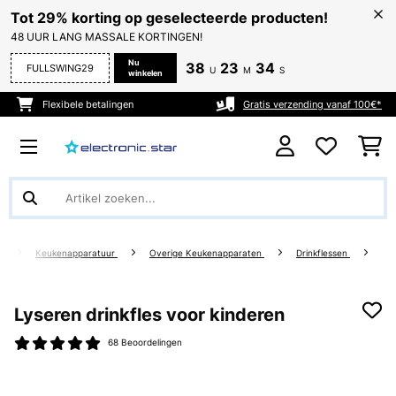
Tot 29% korting op geselecteerde producten!
48 UUR LANG MASSALE KORTINGEN!
Nu
38
23
33
FULLSWING29
U
M
S
winkelen
Flexibele betalingen
Gratis verzending vanaf 100€*
g
Keukenapparatuur
Overige Keukenapparaten
Drinkflessen
Lyseren drinkfles voor kinderen
68 Beoordelingen