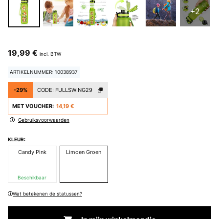
+2
19,99 €
incl. BTW
ARTIKELNUMMER: 10038937
-29%
CODE:
FULLSWING29
MET VOUCHER:
14,19 €
Gebruiksvoorwaarden
KLEUR:
Candy Pink
Limoen Groen
Beschikbaar
Wat betekenen de statussen?