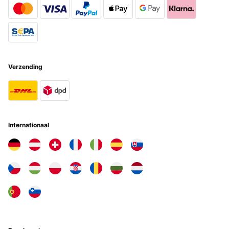
GECONTROLEERDE BEOORDELING
02/03/2024
Trinkflasche Ich hatte schon die Bär Flasche. Diese hier findet mein
Sohn genau so cool. Aufdruck ist gut zu erkennen, Farben wirken
frisch und man kann sehr einfach draus trinken weil es keinen
Verzending
Strohhalm gibt.
Amazon-Benutzer
Vertaal
Internationaal
GECONTROLEERDE BEOORDELING
18/02/2024
Top Trinkflasche Produkt hält was es verspricht Preis Leistung top
Amazon-Benutzer
Vertaal
GECONTROLEERDE BEOORDELING