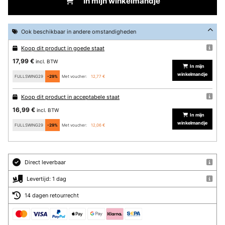
In mijn winkelmandje
Ook beschikbaar in andere omstandigheden
Koop dit product in goede staat
17,99 €
incl. BTW
In mijn
winkelmandje
FULLSWING29
-29%
Met voucher:
12,77 €
Koop dit product in acceptabele staat
16,99 €
incl. BTW
In mijn
winkelmandje
FULLSWING29
-29%
Met voucher:
12,06 €
Direct leverbaar
Levertijd: 1 dag
14 dagen retourrecht