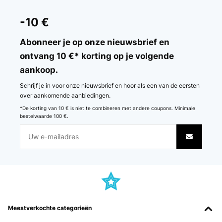
GECONTROLEERDE BEOORDELING
13/11/2024
-10 €
Am Boden geht das milchige ab
Abonneer je op onze nieuwsbrief en
Amazon-Benutzer
ontvang 10 €* korting op je volgende
aankoop.
Vertaal
Schrijf je in voor onze nieuwsbrief en hoor als een van de eersten
GECONTROLEERDE BEOORDELING
over aankomende aanbiedingen.
25/09/2024
*De korting van 10 € is niet te combineren met andere coupons. Minimale
bestelwaarde 100 €.
Ya lo he probado con el kinder de mi hija y no se cae ni una sola
gota, lo recomiendo
Usuario/a de amazon
Vertaal
GECONTROLEERDE BEOORDELING
15/07/2024
Meestverkochte categorieën
J’aime trop pour mon fils