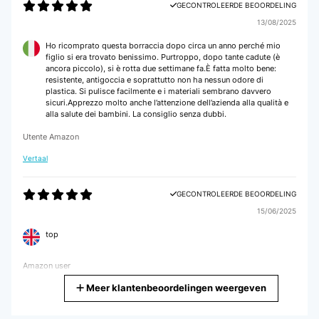
GECONTROLEERDE BEOORDELING
13/08/2025
Ho ricomprato questa borraccia dopo circa un anno perché mio
figlio si era trovato benissimo. Purtroppo, dopo tante cadute (è
ancora piccolo), si è rotta due settimane fa.È fatta molto bene:
resistente, antigoccia e soprattutto non ha nessun odore di
plastica. Si pulisce facilmente e i materiali sembrano davvero
sicuri.Apprezzo molto anche l’attenzione dell’azienda alla qualità e
alla salute dei bambini. La consiglio senza dubbi.
Utente Amazon
Vertaal
GECONTROLEERDE BEOORDELING
15/06/2025
top
Amazon user
Meer klantenbeoordelingen weergeven
Vertaal