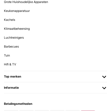
Grote Huishoudelijke Apparaten
Utilisateur d'Amazon
Keukenapparatuur
Vertaal
Kachels
GECONTROLEERDE BEOORDELING
Klimaatbeheersing
30/04/2024
Luchtreinigers
Facil de usar para los niños
Barbecues
Usuario/a de amazon
Tuin
Vertaal
Hifi & TV
GECONTROLEERDE BEOORDELING
Top merken
26/03/2024
Auslaufsichere gute Flasche Es passt sehr viel rein und ist auch
Informatie
nach einem Jahr immer noch sehr stabil und läuft nicht aus ! Würde
ich jederzeit wieder kaufen
Amazon-Benutzer
Betalingsmethoden
Vertaal