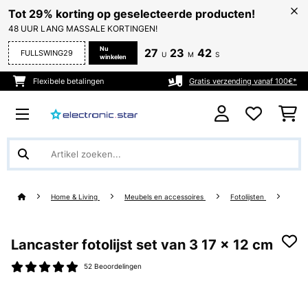
Tot 29% korting op geselecteerde producten!
48 UUR LANG MASSALE KORTINGEN!
Nu
27
23
41
FULLSWING29
U
M
S
winkelen
Flexibele betalingen
Gratis verzending vanaf 100€*
Home & Living
Meubels en accessoires
Fotolijsten
Lancaster fotolijst set van 3 17 x 12 cm
52 Beoordelingen