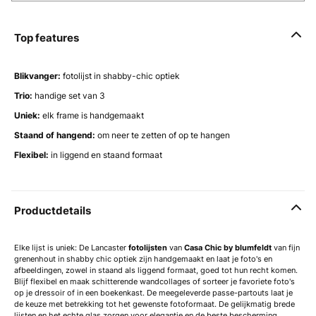
Top features
Blikvanger:
fotolijst in shabby-chic optiek
Trio:
handige set van 3
Uniek:
elk frame is handgemaakt
Staand of hangend:
om neer te zetten of op te hangen
Flexibel:
in liggend en staand formaat
Productdetails
Elke lijst is uniek: De Lancaster
fotolijsten
van
Casa Chic by blumfeldt
van fijn
grenenhout in shabby chic optiek zijn handgemaakt en laat je foto's en
afbeeldingen, zowel in staand als liggend formaat, goed tot hun recht komen.
Blijf flexibel en maak schitterende wandcollages of sorteer je favoriete foto's
op je dressoir of in een boekenkast. De meegeleverde passe-partouts laat je
de keuze met betrekking tot het gewenste fotoformaat. De gelijkmatig brede
lijsten en het echte glas zorgen voor elegantie en de beste bescherming.