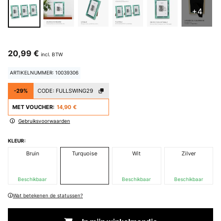
+4
20,99 €
incl. BTW
ARTIKELNUMMER: 10039306
-29%
CODE:
FULLSWING29
MET VOUCHER:
14,90 €
Gebruiksvoorwaarden
KLEUR:
Bruin
Turquoise
Wit
Zilver
Beschikbaar
Beschikbaar
Beschikbaar
Wat betekenen de statussen?