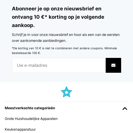
Sur un meuble en bois de rose le Rendu est raffiné
Abonneer je op onze nieuwsbrief en
Utilisateur d'Amazon
ontvang 10 €* korting op je volgende
aankoop.
Vertaal
Schrijf je in voor onze nieuwsbrief en hoor als een van de eersten
GECONTROLEERDE BEOORDELING
over aankomende aanbiedingen.
04/02/2023
*De korting van 10 € is niet te combineren met andere coupons. Minimale
bestelwaarde 100 €.
Das 3er Set ist günstig und hat trotzdem eine super Qualität! Hab
gleich nochmal ein Set davon bestellt, mache ne kleine Fotogalerie
über'm Highboard. Sehen so toll aus, wie mit Kreidefarbe
gestrichen. Genau mein Ding!
Amazon-Benutzer
Vertaal
GECONTROLEERDE BEOORDELING
Meestverkochte categorieën
10/01/2023
Grote Huishoudelijke Apparaten
Bellissime oltre le aspettative
Keukenapparatuur