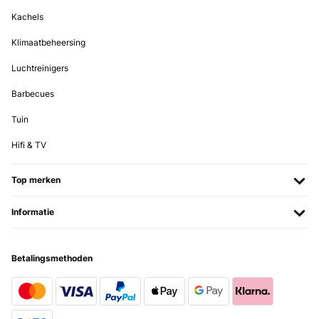
Utente Amazon
Kachels
Vertaal
Klimaatbeheersing
GECONTROLEERDE BEOORDELING
Luchtreinigers
27/12/2022
Barbecues
Sehr schöne Bilderrahmen ! schnelle Lieferung, Bilderrahmen sind
sehr schön, ich habe sie verschenkt und sind sehr gut
Tuin
angekommen. immer wieder gerne .
Amazon-Benutzer
Hifi & TV
Vertaal
Top merken
GECONTROLEERDE BEOORDELING
Informatie
23/02/2022
Alles bestens. Immer wieder gerne! Alles sauber verpackt und in
tadelosem Zustand erhalten.
Betalingsmethoden
Amazon-Benutzer
Vertaal