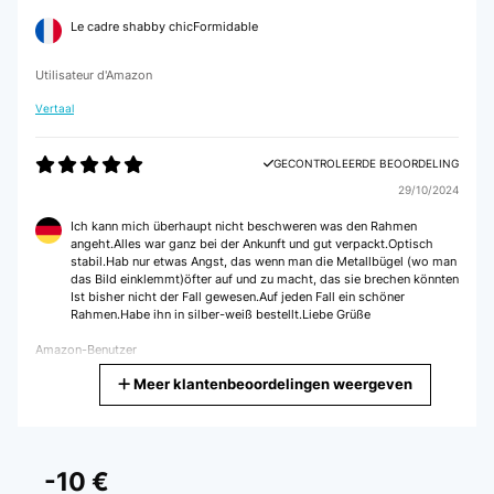
Le cadre shabby chicFormidable
Utilisateur d'Amazon
Vertaal
GECONTROLEERDE BEOORDELING
29/10/2024
Ich kann mich überhaupt nicht beschweren was den Rahmen
angeht.Alles war ganz bei der Ankunft und gut verpackt.Optisch
stabil.Hab nur etwas Angst, das wenn man die Metallbügel (wo man
das Bild einklemmt)öfter auf und zu macht, das sie brechen könnten
Ist bisher nicht der Fall gewesen.Auf jeden Fall ein schöner
Rahmen.Habe ihn in silber-weiß bestellt.Liebe Grüße
Amazon-Benutzer
Meer klantenbeoordelingen weergeven
Vertaal
GECONTROLEERDE BEOORDELING
07/02/2024
-10 €