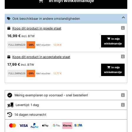
In mijn winkelmandje
Ook beschikbaar in andere omstandigheden
Koop dit product in goede staat
16,99 €
incl. BTW
In mijn
winkelmandje
FULLSWING29
-29%
Met voucher:
12,06 €
Koop dit product in acceptabele staat
17,99 €
incl. BTW
In mijn
winkelmandje
FULLSWING29
-29%
Met voucher:
12,77 €
Weinig exemplaren op voorraad - snel bestellen!
Levertijd: 1 dag
14 dagen retourrecht