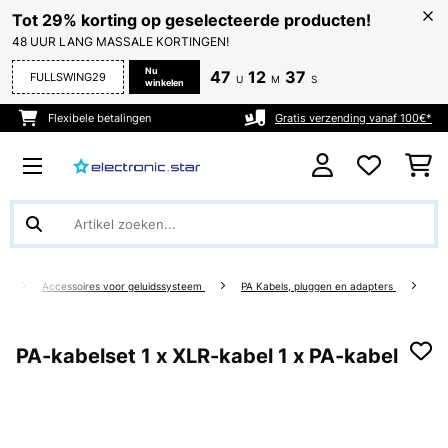
Tot 29% korting op geselecteerde producten!
48 UUR LANG MASSALE KORTINGEN!
Nu
47
12
37
FULLSWING29
U
M
S
winkelen
Flexibele betalingen
Gratis verzending vanaf 100€*
ht
Accessoires voor geluidssysteem
PA Kabels, pluggen en adapters
PA-kabelset 1 x XLR-kabel 1 x PA-kabel