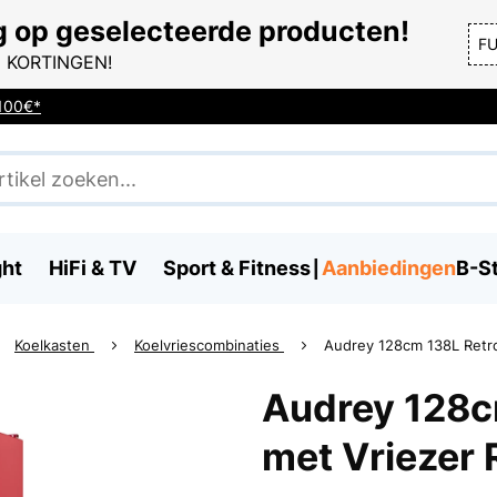
g op geselecteerde producten!
F
 KORTINGEN!
 100€*
ght
HiFi & TV
Sport & Fitness
Aanbiedingen
B-S
Koelkasten
Koelvriescombinaties
Audrey 128cm 138L Retro
Audrey 128c
met Vriezer