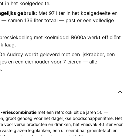
t in het koelgedeelte.
gelijks gebruik:
Met 97 liter in het koelgedeelte en
te — samen 136 liter totaal — past er een volledige
essiekoeling met koelmiddel R600a werkt efficiënt
k laag.
e Audrey wordt geleverd met een ijskrabber, een
jes en een eierhouder voor 7 eieren — alle
.
l-vriescombinatie
met een retrolook uit de jaren 50 —
, groot genoeg voor het dagelijkse boodschappenritme. Het
mte voor verse producten en dranken, het vriesvak 40 liter voor
kvaste glazen legplanken, een uitneembaar groentefach en