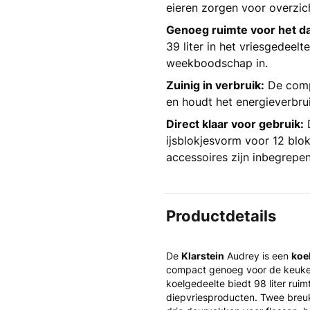
eieren zorgen voor overzich
Genoeg ruimte voor het da
39 liter in het vriesgedeel
weekboodschap in.
Zuinig in verbruik:
De compr
en houdt het energieverbrui
Direct klaar voor gebruik:
D
ijsblokjesvorm voor 12 blok
accessoires zijn inbegrepen
Productdetails
De
Klarstein
Audrey is een
koe
compact genoeg voor de keuken
koelgedeelte biedt 98 liter rui
diepvriesproducten. Twee breu