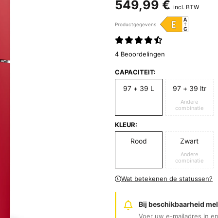
549,99 €
incl. BTW
Productgegevens
4 Beoordelingen
CAPACITEIT:
97 + 39 L
97 + 39 ltr
Andere
combinatie
KLEUR:
Rood
Zwart
Andere
combinatie
Wat betekenen de statussen?
Bij beschikbaarheid me
Voer uw e-mailadres in en