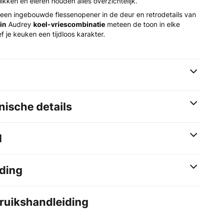
ikken en eieren houden alles overzichtelijk.
en ingebouwde flessenopener in de deur en retrodetails van
in
Audrey
koel-vriescombinatie
meteen de toon in elke
f je keuken een tijdloos karakter.
ische details
d
ding
bruikshandleiding