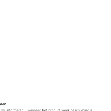
lden.
 wij informeren u wanneer het product weer beschikbaar is.