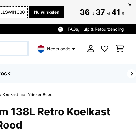
36
37
41
ULLSWING30
Nu winkelen
U
M
S
FAQs, Hulp & Retourzending
Nederlands
tock
 Koelkast met Vriezer Rood
m 138L Retro Koelkast
 Rood