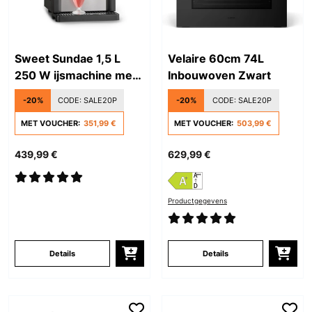
Sweet Sundae 1,5 L
Velaire 60cm 74L
250 W ijsmachine met
Inbouwoven Zwart
compressor, zwart
-20%
CODE:
SALE20P
-20%
CODE:
SALE20P
MET VOUCHER:
351,99 €
MET VOUCHER:
503,99 €
439,99 €
629,99 €
Productgegevens
Details
Details