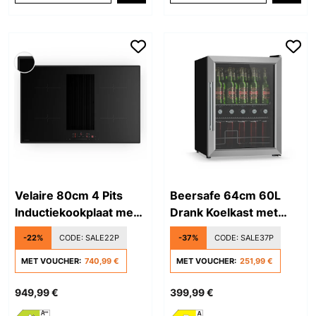
Velaire 80cm 4 Pits
Beersafe 64cm 60L
Inductiekookplaat met
Drank Koelkast met
Afzuiging Zwart
Glazen Deur Zilver
-22%
CODE:
SALE22P
-37%
CODE:
SALE37P
MET VOUCHER:
740,99 €
MET VOUCHER:
251,99 €
949,99 €
399,99 €