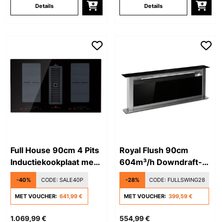
Details
Details
Full House 90cm 4 Pits
Royal Flush 90cm
Inductiekookplaat met
604m³/h Downdraft-
Afzuiging Zwart
Afzuigkap Zwart
-40%
CODE:
SALE40P
-28%
CODE:
FULLSWING28
MET VOUCHER:
641,99 €
MET VOUCHER:
399,59 €
1.069,99 €
554,99 €