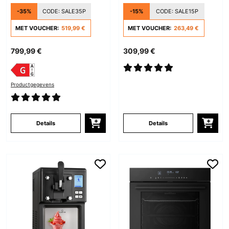
Wijnkoelkast 2 Zones
-35%
CODE:
SALE35P
-15%
CODE:
SALE15P
Zwart
MET VOUCHER:
519,99 €
MET VOUCHER:
263,49 €
799,99 €
309,99 €
Productgegevens
Details
Details