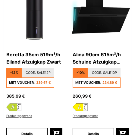
Beretta 35cm 519m³/h
Alina 90cm 615m³/h
Eiland Afzuigkap Zwart
Schuine Afzuigkap
Zwart
-12%
CODE:
SALE12P
-10%
CODE:
SALE10P
MET VOUCHER:
339,67 €
MET VOUCHER:
234,89 €
385,99 €
260,99 €
Productgegevens
Productgegevens
Details
Details