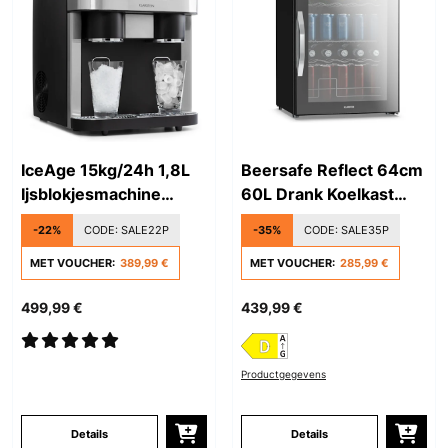
IceAge 15kg/24h 1,8L
Beersafe Reflect 64cm
Ijsblokjesmachine
60L Drank Koelkast
Zilver
met Glazen Deur Zwart
-22%
CODE:
SALE22P
-35%
CODE:
SALE35P
MET VOUCHER:
389,99 €
MET VOUCHER:
285,99 €
499,99 €
439,99 €
Productgegevens
Details
Details