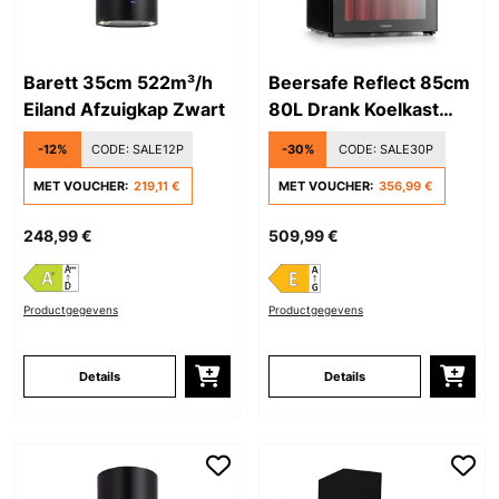
Barett 35cm 522m³/h
Beersafe Reflect 85cm
Eiland Afzuigkap Zwart
80L Drank Koelkast
met Glazen Deur Zwart
-12%
CODE:
SALE12P
-30%
CODE:
SALE30P
MET VOUCHER:
219,11 €
MET VOUCHER:
356,99 €
248,99 €
509,99 €
Productgegevens
Productgegevens
Details
Details