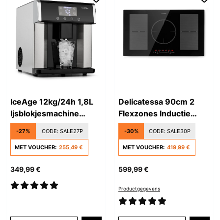
IceAge 12kg/24h 1,8L
Delicatessa 90cm 2
Ijsblokjesmachine
Flexzones Inductie
Zilver
Kookplaat 5 Pits Zwart
-27%
CODE:
SALE27P
-30%
CODE:
SALE30P
MET VOUCHER:
255,49 €
MET VOUCHER:
419,99 €
349,99 €
599,99 €
Productgegevens