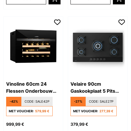
Vinoline 60cm 24
Velaire 90cm
Flessen Onderbouw
Gaskookplaat 5 Pits
Wijnkoelkast 1 Zone
Zwart
-42%
CODE:
SALE42P
-27%
CODE:
SALE27P
Zwart
MET VOUCHER:
579,99 €
MET VOUCHER:
277,39 €
999,99 €
379,99 €