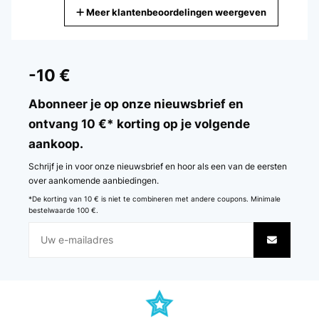
Meer klantenbeoordelingen weergeven
Vertaal
GECONTROLEERDE BEOORDELING
23/12/2025
-10 €
Works fine, just wish the app had some litters production statistics
Abonneer je op onze nieuwsbrief en
Amazon user
ontvang 10 €* korting op je volgende
aankoop.
Vertaal
Schrijf je in voor onze nieuwsbrief en hoor als een van de eersten
GECONTROLEERDE BEOORDELING
over aankomende aanbiedingen.
20/12/2025
*De korting van 10 € is niet te combineren met andere coupons. Minimale
bestelwaarde 100 €.
Das Gerät funktionierte über ein Jahr sehr gut. Dann wurde es leider
undicht, was scheinbar vorkommen kann. Ich habe dann Kontakt
mit Klarstein aufgenommen, umgehend Antwort bekommen, das
Gerät zurückgeschickt und kostenlos ein Neugerät erhalten. Auch
dieses leistet sehr gute Arbeit. Sehr gute Trockenleistung, genaue
Feuchtigkeitsregelung, schnelle Ergebnisse. Dies war auch beim
Vorgänger der Fall. Ich kann zum Kundenservice und der
Problemlösung nur sagen, dass ich absolut zufrieden bin. Danke