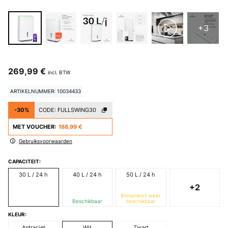
+3
269,99 €
incl. BTW
ARTIKELNUMMER: 10034433
-30%
CODE:
FULLSWING30
MET VOUCHER:
188,99 €
Gebruiksvoorwaarden
CAPACITEIT:
30 L / 24 h
40 L / 24 h
50 L / 24 h
+2
Binnenkort weer
Beschikbaar
beschikbaar
KLEUR:
Antraciet
Wit
Zwart