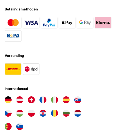
Betalingsmethoden
GECONTROLEERDE BEOORDELING
12/12/2025
Sehr tolle gärat. Bis jetzt bin ich sehr zufrieden.
Amazon-Benutzer
Vertaal
Verzending
GECONTROLEERDE BEOORDELING
29/11/2025
Great Dehumidifier, the best so far
Internationaal
Amazon user
Vertaal
GECONTROLEERDE BEOORDELING
11/11/2025