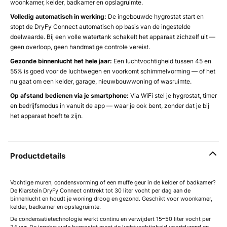
woonkamer, kelder, badkamer en opslagruimte.
Volledig automatisch in werking:
De ingebouwde hygrostat start en
stopt de DryFy Connect automatisch op basis van de ingestelde
doelwaarde. Bij een volle watertank schakelt het apparaat zichzelf uit —
geen overloop, geen handmatige controle vereist.
Gezonde binnenlucht het hele jaar:
Een luchtvochtigheid tussen 45 en
55% is goed voor de luchtwegen en voorkomt schimmelvorming — of het
nu gaat om een kelder, garage, nieuwbouwwoning of wasruimte.
Op afstand bedienen via je smartphone:
Via WiFi stel je hygrostat, timer
en bedrijfsmodus in vanuit de app — waar je ook bent, zonder dat je bij
het apparaat hoeft te zijn.
Productdetails
Vochtige muren, condensvorming of een muffe geur in de kelder of badkamer?
De Klarstein DryFy Connect onttrekt tot 30 liter vocht per dag aan de
binnenlucht en houdt je woning droog en gezond. Geschikt voor woonkamer,
kelder, badkamer en opslagruimte.
De condensatietechnologie werkt continu en verwijdert 15–50 liter vocht per