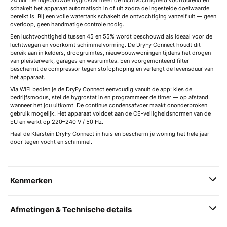
24 uur. De ingebouwde hygrostat meet de luchtvochtigheid voortdurend en
schakelt het apparaat automatisch in of uit zodra de ingestelde doelwaarde
bereikt is. Bij een volle watertank schakelt de ontvochtiging vanzelf uit — geen
overloop, geen handmatige controle nodig.
Een luchtvochtigheid tussen 45 en 55% wordt beschouwd als ideaal voor de
luchtwegen en voorkomt schimmelvorming. De DryFy Connect houdt dit
bereik aan in kelders, droogruimtes, nieuwbouwwoningen tijdens het drogen
van pleisterwerk, garages en wasruimtes. Een voorgemonteerd filter
beschermt de compressor tegen stofophoping en verlengt de levensduur van
het apparaat.
Via WiFi bedien je de DryFy Connect eenvoudig vanuit de app: kies de
bedrijfsmodus, stel de hygrostat in en programmeer de timer — op afstand,
wanneer het jou uitkomt. De continue condensafvoer maakt ononderbroken
gebruik mogelijk. Het apparaat voldoet aan de CE-veiligheidsnormen van de
EU en werkt op 220–240 V / 50 Hz.
Haal de Klarstein DryFy Connect in huis en bescherm je woning het hele jaar
door tegen vocht en schimmel.
Kenmerken
Afmetingen & Technische details