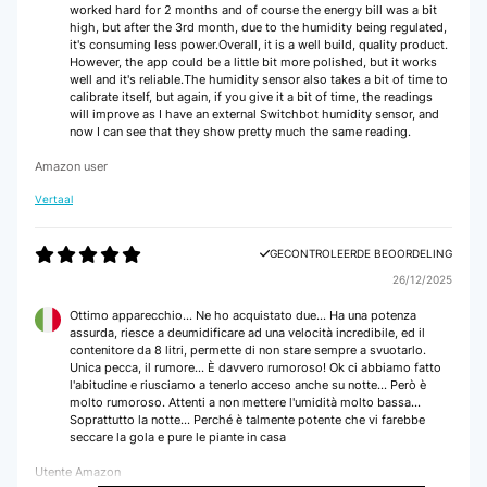
worked hard for 2 months and of course the energy bill was a bit
high, but after the 3rd month, due to the humidity being regulated,
it's consuming less power.Overall, it is a well build, quality product.
However, the app could be a little bit more polished, but it works
well and it's reliable.The humidity sensor also takes a bit of time to
calibrate itself, but again, if you give it a bit of time, the readings
will improve as I have an external Switchbot humidity sensor, and
now I can see that they show pretty much the same reading.
Amazon user
Vertaal
GECONTROLEERDE BEOORDELING
26/12/2025
Ottimo apparecchio... Ne ho acquistato due... Ha una potenza
assurda, riesce a deumidificare ad una velocità incredibile, ed il
contenitore da 8 litri, permette di non stare sempre a svuotarlo.
Unica pecca, il rumore... È davvero rumoroso! Ok ci abbiamo fatto
l'abitudine e riusciamo a tenerlo acceso anche su notte... Però è
molto rumoroso. Attenti a non mettere l'umidità molto bassa...
Soprattutto la notte... Perché è talmente potente che vi farebbe
seccare la gola e pure le piante in casa
Utente Amazon