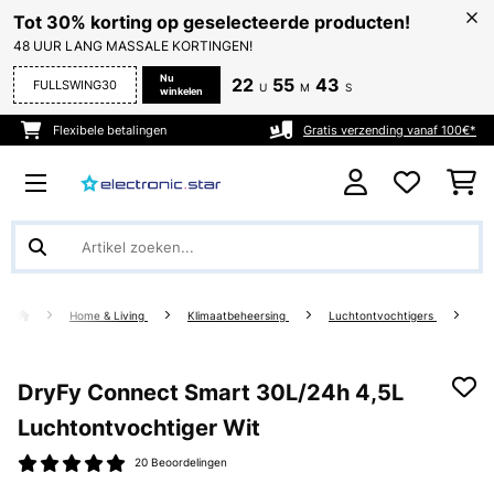
Tot 30% korting op geselecteerde producten!
48 UUR LANG MASSALE KORTINGEN!
Nu
22
55
42
FULLSWING30
U
M
S
winkelen
Flexibele betalingen
Gratis verzending vanaf 100€*
Home & Living
Klimaatbeheersing
Luchtontvochtigers
DryFy Connect Smart 30L/24h 4,5L
Luchtontvochtiger Wit
20 Beoordelingen