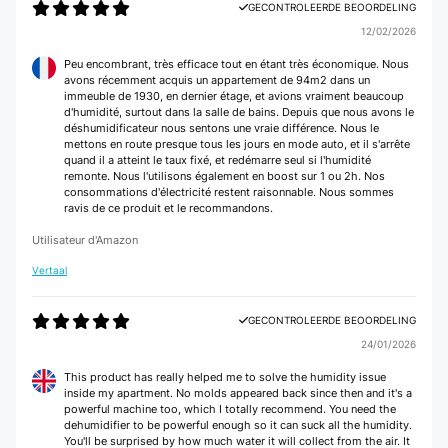
GECONTROLEERDE BEOORDELING
12/02/2026
Peu encombrant, très efficace tout en étant très économique. Nous
avons récemment acquis un appartement de 94m2 dans un
immeuble de 1930, en dernier étage, et avions vraiment beaucoup
d'humidité, surtout dans la salle de bains. Depuis que nous avons le
déshumidificateur nous sentons une vraie différence. Nous le
mettons en route presque tous les jours en mode auto, et il s'arrête
quand il a atteint le taux fixé, et redémarre seul si l'humidité
remonte. Nous l'utilisons également en boost sur 1 ou 2h. Nos
consommations d'électricité restent raisonnable. Nous sommes
ravis de ce produit et le recommandons.
Utilisateur d'Amazon
Vertaal
GECONTROLEERDE BEOORDELING
24/01/2026
This product has really helped me to solve the humidity issue
inside my apartment. No molds appeared back since then and it's a
powerful machine too, which I totally recommend. You need the
dehumidifier to be powerful enough so it can suck all the humidity.
You'll be surprised by how much water it will collect from the air. It