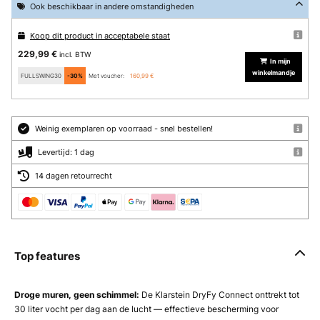
Ook beschikbaar in andere omstandigheden
Koop dit product in acceptabele staat
229,99 €
incl. BTW
In mijn
winkelmandje
FULLSWING30
-30%
Met voucher:
160,99 €
Weinig exemplaren op voorraad - snel bestellen!
Levertijd: 1 dag
14 dagen retourrecht
Top features
Droge muren, geen schimmel:
De Klarstein DryFy Connect onttrekt tot
30 liter vocht per dag aan de lucht — effectieve bescherming voor