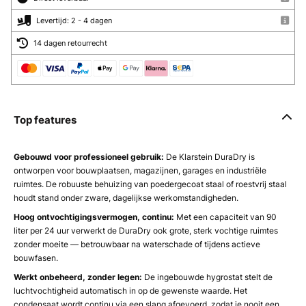
Levertijd: 2 - 4 dagen
14 dagen retourrecht
Top features
Gebouwd voor professioneel gebruik:
De Klarstein DuraDry is
ontworpen voor bouwplaatsen, magazijnen, garages en industriële
ruimtes. De robuuste behuizing van poedergecoat staal of roestvrij staal
houdt stand onder zware, dagelijkse werkomstandigheden.
Hoog ontvochtigingsvermogen, continu:
Met een capaciteit van 90
liter per 24 uur verwerkt de DuraDry ook grote, sterk vochtige ruimtes
zonder moeite — betrouwbaar na waterschade of tijdens actieve
bouwfasen.
Werkt onbeheerd, zonder legen:
De ingebouwde hygrostat stelt de
luchtvochtigheid automatisch in op de gewenste waarde. Het
condensaat wordt continu via een slang afgevoerd, zodat je nooit een