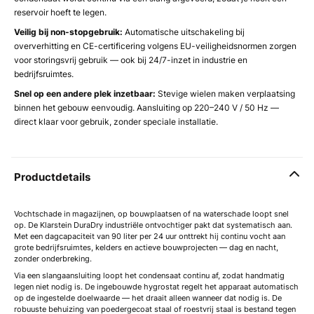
reservoir hoeft te legen.
Veilig bij non-stopgebruik:
Automatische uitschakeling bij
oververhitting en CE-certificering volgens EU-veiligheidsnormen zorgen
voor storingsvrij gebruik — ook bij 24/7-inzet in industrie en
bedrijfsruimtes.
Snel op een andere plek inzetbaar:
Stevige wielen maken verplaatsing
binnen het gebouw eenvoudig. Aansluiting op 220–240 V / 50 Hz —
direct klaar voor gebruik, zonder speciale installatie.
Productdetails
Vochtschade in magazijnen, op bouwplaatsen of na waterschade loopt snel
op. De Klarstein DuraDry industriële ontvochtiger pakt dat systematisch aan.
Met een dagcapaciteit van 90 liter per 24 uur onttrekt hij continu vocht aan
grote bedrijfsruimtes, kelders en actieve bouwprojecten — dag en nacht,
zonder onderbreking.
Via een slangaansluiting loopt het condensaat continu af, zodat handmatig
legen niet nodig is. De ingebouwde hygrostat regelt het apparaat automatisch
op de ingestelde doelwaarde — het draait alleen wanneer dat nodig is. De
robuuste behuizing van poedergecoat staal of roestvrij staal is bestand tegen