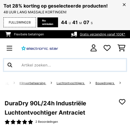
Tot 28% korting op geselecteerde producten!
48 UUR LANG MASSALE KORTINGEN!
Nu
44
41
06
FULLSWING28
U
M
S
winkelen
Flexibele betalingen
Gratis verzending vanaf 100€*
Living
Klimaatbeheersing
Luchtontvochtigers
Bouwdrogers
DuraDry 90L/24h Industriële
Luchtontvochtiger Antraciet
2 Beoordelingen