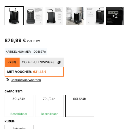
+2
876,99 €
incl. BTW
ARTIKELNUMMER: 10046370
-28%
CODE:
FULLSWING28
MET VOUCHER:
631,43 €
Gebruiksvoorwaarden
CAPACITEIT:
50L/24h
70L/24h
90L/24h
Beschikbaar
Beschikbaar
KLEUR:
Antraciet