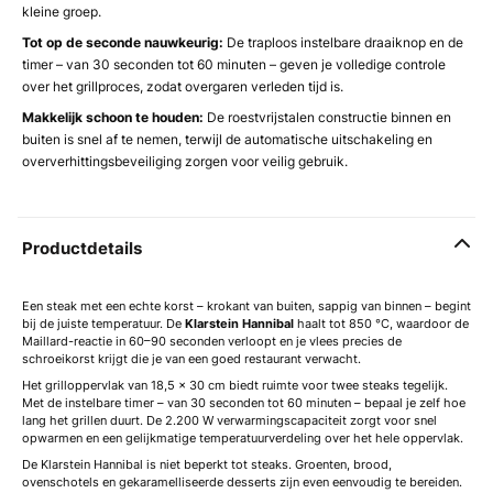
kleine groep.
Tot op de seconde nauwkeurig:
De traploos instelbare draaiknop en de
timer – van 30 seconden tot 60 minuten – geven je volledige controle
over het grillproces, zodat overgaren verleden tijd is.
Makkelijk schoon te houden:
De roestvrijstalen constructie binnen en
buiten is snel af te nemen, terwijl de automatische uitschakeling en
oververhittingsbeveiliging zorgen voor veilig gebruik.
Productdetails
Een steak met een echte korst – krokant van buiten, sappig van binnen – begint
bij de juiste temperatuur. De
Klarstein Hannibal
haalt tot 850 °C, waardoor de
Maillard-reactie in 60–90 seconden verloopt en je vlees precies de
schroeikorst krijgt die je van een goed restaurant verwacht.
Het grilloppervlak van 18,5 × 30 cm biedt ruimte voor twee steaks tegelijk.
Met de instelbare timer – van 30 seconden tot 60 minuten – bepaal je zelf hoe
lang het grillen duurt. De 2.200 W verwarmingscapaciteit zorgt voor snel
opwarmen en een gelijkmatige temperatuurverdeling over het hele oppervlak.
De Klarstein Hannibal is niet beperkt tot steaks. Groenten, brood,
ovenschotels en gekaramelliseerde desserts zijn even eenvoudig te bereiden.