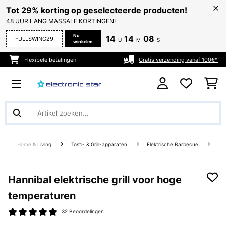
Tot 29% korting op geselecteerde producten!
48 UUR LANG MASSALE KORTINGEN!
Nu
14
14
08
FULLSWING29
U
M
S
winkelen
Flexibele betalingen
Gratis verzending vanaf 100€*
Home & Living
Tosti- & Grill-apparaten
Elektrische Barbecue
Hannibal elektrische grill voor hoge
temperaturen
32 Beoordelingen