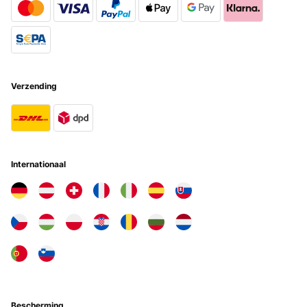
Materiais sólidos, limpeza fácil. Usei uma dúzia de vezes no
espaço de 3 semanas, e ainda só com carne, sempre satisfeito.
Experimentei uma vez fazer torradas mas tem de se usar os níveis
mais baixos e com temperatura baixa, senão a torrada fica preta
em 10seg! Notei alguma imperfeição de acabamentos nos topos
das chapas de inox da construção exterior do aparelho,
nomeadamente arestas vivas, não desejável, algo que se remedeia
facilmente. Trás 2 bandejas de água, que parecendo uma
Verzending
redundância até dá jeito. Se pensa comprar para dentro de casa -
esqueça. A quantidade de fumo quando a carne tem gordura vai
desencorajar esse cenário (eu experimentei). Mas fica facilmente
numa varanda, o calor gerado está concentrado na boca do forno,
as laterais, traseira e topo estão bem isolados. Boa alternativa para
quando só precisa de fazer um ou dois bifes e não quer aquecer
uma área grande num grelhador convencional ou mesmo a gás.
Internationaal
Aprovado.
Usuario/a de amazon
Vertaal
GECONTROLEERDE BEOORDELING
04/08/2022
Ich habe schon vieles ausprobiert. Grillen mit Kohle, Gas oder
Strom. Der Beefer ist etwas anderes. Richtig angewendet bekommt
Bescherming
man sein Steak in knapp 4-5 Minuten perfekt gegrillt. Es hat außen