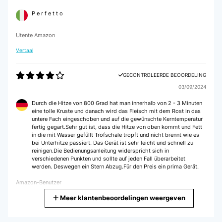
P e r f e t t o
Utente Amazon
Vertaal
GECONTROLEERDE BEOORDELING
03/09/2024
Durch die Hitze von 800 Grad hat man innerhalb von 2 - 3 Minuten
eine tolle Kruste und danach wird das Fleisch mit dem Rost in das
untere Fach eingeschoben und auf die gewünschte Kerntemperatur
fertig gegart.Sehr gut ist, dass die Hitze von oben kommt und Fett
in die mit Wasser gefüllt Trofschale tropft und nicht brennt wie es
bei Unterhitze passiert. Das Gerät ist sehr leicht und schnell zu
reinigen.Die Bedienungsanleitung widerspricht sich in
verschiedenen Punkten und sollte auf jeden Fall überarbeitet
werden. Deswegen ein Stern Abzug.Für den Preis ein prima Gerät.
Amazon-Benutzer
Meer klantenbeoordelingen weergeven
Vertaal