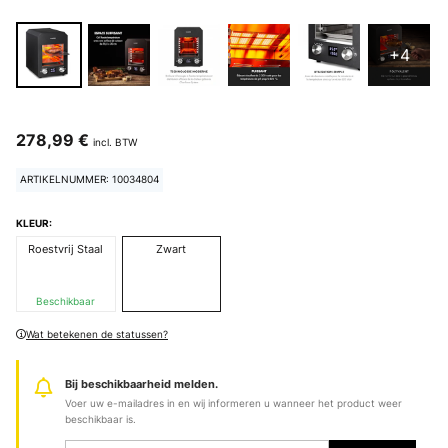
+4
278,99 €
incl. BTW
ARTIKELNUMMER: 10034804
KLEUR:
Roestvrij Staal
Zwart
Beschikbaar
Wat betekenen de statussen?
Bij beschikbaarheid melden.
Voer uw e-mailadres in en wij informeren u wanneer het product weer
beschikbaar is.