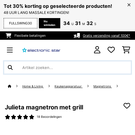
Tot 30% korting op geselecteerde producten!
48 UUR LANG MASSALE KORTINGEN!
Nu
34
31
32
FULLSWING30
U
M
S
winkelen
Flexibele betalingen
Gratis verzending vanaf 100€*
Home & Living
Keukenapparatuur
Magnetrons
Julieta magnetron met grill
18 Beoordelingen