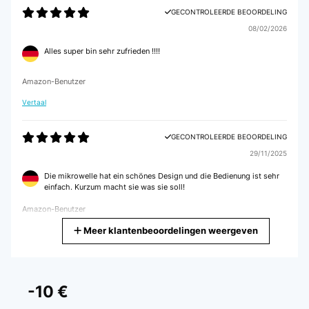
GECONTROLEERDE BEOORDELING
08/02/2026
Alles super bin sehr zufrieden !!!!
Amazon-Benutzer
Vertaal
GECONTROLEERDE BEOORDELING
29/11/2025
Die mikrowelle hat ein schönes Design und die Bedienung ist sehr
einfach. Kurzum macht sie was sie soll!
Amazon-Benutzer
Meer klantenbeoordelingen weergeven
Vertaal
GECONTROLEERDE BEOORDELING
28/11/2025
-10 €
Supper gerät rasche Lieferung Zusteller sehr freundlich lieben Dank