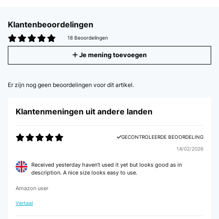
Klantenbeoordelingen
18 Beoordelingen
Je mening toevoegen
Er zijn nog geen beoordelingen voor dit artikel.
Klantenmeningen uit andere landen
GECONTROLEERDE BEOORDELING
14/02/2026
Received yesterday haven’t used it yet but looks good as in
description. A nice size looks easy to use.
Amazon user
Vertaal