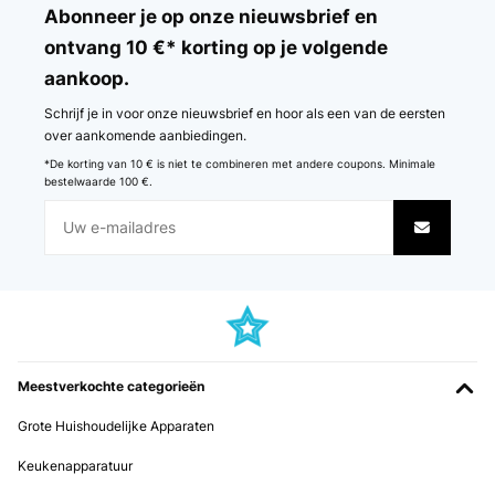
Abonneer je op onze nieuwsbrief en
Amazon-Benutzer
ontvang 10 €* korting op je volgende
aankoop.
Vertaal
Schrijf je in voor onze nieuwsbrief en hoor als een van de eersten
GECONTROLEERDE BEOORDELING
over aankomende aanbiedingen.
26/11/2025
*De korting van 10 € is niet te combineren met andere coupons. Minimale
bestelwaarde 100 €.
Wunderschön vom Design und leichte Bedienung. Sehr super
Amazon-Benutzer
Vertaal
GECONTROLEERDE BEOORDELING
27/01/2025
Meestverkochte categorieën
Molto bello esteticamente e funziona bene
Grote Huishoudelijke Apparaten
Utente Amazon
Keukenapparatuur
Vertaal