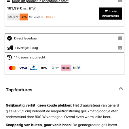
Koop dit product in acceptabele staat
161,99 €
incl. BTW
In mijn
winkelmandje
SALE27P
-27%
Met voucher:
118,25 €
Direct leverbaar
Levertijd: 1 dag
14 dagen retourrecht
Top features
Gelijkmatig verhit, geen koude plekken:
Het draaiplateau van gehard
glas (ø 25,5 cm) verdeelt de magnetronstraling gelijkmatig door je eten,
ondersteund door 800 W vermogen. Overal even warm, elke keer.
Knapperig van buiten, gaar van binnen:
De geïntegreerde grill levert