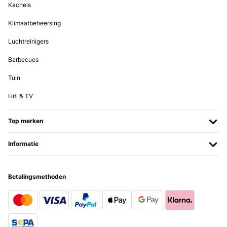
Kachels
GECONTROLEERDE BEOORDELING
Klimaatbeheersing
23/12/2024
Luchtreinigers
Steht oben
Barbecues
Amazon-Benutzer
Tuin
Vertaal
Hifi & TV
GECONTROLEERDE BEOORDELING
12/12/2024
Top merken
Me ha encantado el diseño estoy creando mi cocina retro y va
Informatie
genial con el color de mi cocina y nevera lo único el cable es corto
pero para colocarlo en la pared está genial.La marca es alemana
muy buena ya que tengo otras cosas instaladas en mi casa de esta
misma marca y es buenísima.
Betalingsmethoden
Usuario/a de amazon
Vertaal
GECONTROLEERDE BEOORDELING