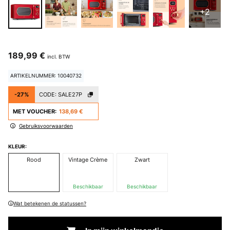
+2
189,99 €
incl. BTW
ARTIKELNUMMER: 10040732
-27%
CODE:
SALE27P
MET VOUCHER:
138,69 €
Gebruiksvoorwaarden
KLEUR:
Rood
Vintage Crème
Zwart
Beschikbaar
Beschikbaar
Wat betekenen de statussen?