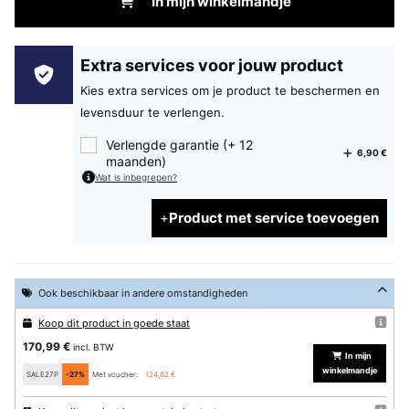
In mijn winkelmandje
Extra services voor jouw product
Kies extra services om je product te beschermen en
levensduur te verlengen.
Verlengde garantie (+ 12
6,90 €
maanden)
Wat is inbegrepen?
Product met service toevoegen
Ook beschikbaar in andere omstandigheden
Koop dit product in goede staat
170,99 €
incl. BTW
In mijn
winkelmandje
SALE27P
-27%
Met voucher:
124,82 €