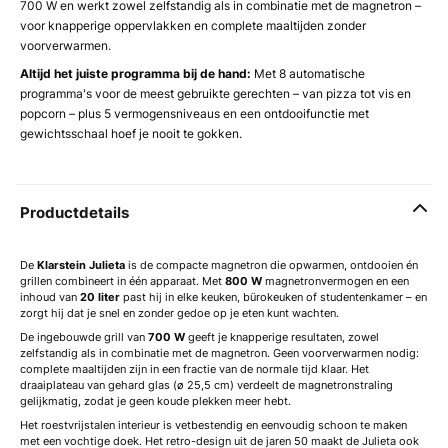
700 W en werkt zowel zelfstandig als in combinatie met de magnetron –
voor knapperige oppervlakken en complete maaltijden zonder
voorverwarmen.
Altijd het juiste programma bij de hand:
Met 8 automatische
programma's voor de meest gebruikte gerechten – van pizza tot vis en
popcorn – plus 5 vermogensniveaus en een ontdooifunctie met
gewichtsschaal hoef je nooit te gokken.
Productdetails
De
Klarstein Julieta
is de compacte magnetron die opwarmen, ontdooien én
grillen combineert in één apparaat. Met
800 W
magnetronvermogen en een
inhoud van
20 liter
past hij in elke keuken, bürokeuken of studentenkamer – en
zorgt hij dat je snel en zonder gedoe op je eten kunt wachten.
De ingebouwde grill van
700 W
geeft je knapperige resultaten, zowel
zelfstandig als in combinatie met de magnetron. Geen voorverwarmen nodig:
complete maaltijden zijn in een fractie van de normale tijd klaar. Het
draaiplateau van gehard glas (ø 25,5 cm) verdeelt de magnetronstraling
gelijkmatig, zodat je geen koude plekken meer hebt.
Het roestvrijstalen interieur is vetbestendig en eenvoudig schoon te maken
met een vochtige doek. Het retro-design uit de jaren 50 maakt de Julieta ook