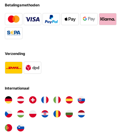
Betalingsmethoden
Vertaal
GECONTROLEERDE BEOORDELING
04/02/2023
Das 3er Set ist günstig und hat trotzdem eine super Qualität! Hab
gleich nochmal ein Set davon bestellt, mache ne kleine Fotogalerie
über'm Highboard. Sehen so toll aus, wie mit Kreidefarbe
Verzending
gestrichen. Genau mein Ding!
Amazon-Benutzer
Vertaal
Internationaal
GECONTROLEERDE BEOORDELING
10/01/2023
Bellissime oltre le aspettative
Utente Amazon
Vertaal