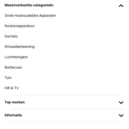
Meestverkochte categorieën
Es la segunda vez que los compro por su b elegancia, su buena
calidad y precio.
Grote Huishoudelijke Apparaten
Usuario/a de amazon
Keukenapparatuur
Vertaal
Kachels
GECONTROLEERDE BEOORDELING
Klimaatbeheersing
30/09/2023
Luchtreinigers
Ist so OK! Ich werde ein selbstgedrucktes A4-Farbfoto reinstecken
und dieses dann verschenken. Alles bestens!
Barbecues
Amazon-Benutzer
Tuin
Vertaal
Hifi & TV
GECONTROLEERDE BEOORDELING
Top merken
07/07/2023
Con cristal de verdad y robusto. Packaging perfecto, bonito y
Informatie
resistente.
Usuario/a de amazon