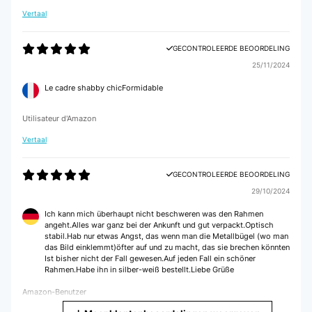
Vertaal
GECONTROLEERDE BEOORDELING
25/11/2024
Le cadre shabby chicFormidable
Utilisateur d'Amazon
Vertaal
GECONTROLEERDE BEOORDELING
29/10/2024
Ich kann mich überhaupt nicht beschweren was den Rahmen
angeht.Alles war ganz bei der Ankunft und gut verpackt.Optisch
stabil.Hab nur etwas Angst, das wenn man die Metallbügel (wo man
das Bild einklemmt)öfter auf und zu macht, das sie brechen könnten
Ist bisher nicht der Fall gewesen.Auf jeden Fall ein schöner
Rahmen.Habe ihn in silber-weiß bestellt.Liebe Grüße
Amazon-Benutzer