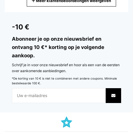
Meer klantenbeoordelingen weergeven
Vertaal
GECONTROLEERDE BEOORDELING
21/04/2024
-10 €
je l'ai repeint en noir
Abonneer je op onze nieuwsbrief en
Utilisateur d'Amazon
ontvang 10 €* korting op je volgende
aankoop.
Vertaal
Schrijf je in voor onze nieuwsbrief en hoor als een van de eersten
GECONTROLEERDE BEOORDELING
over aankomende aanbiedingen.
27/10/2023
*De korting van 10 € is niet te combineren met andere coupons. Minimale
bestelwaarde 100 €.
Ordered this frame for a piece of sewing. It is just what I was
looking for.
Amazon-Benutzer
Vertaal
GECONTROLEERDE BEOORDELING
08/10/2023