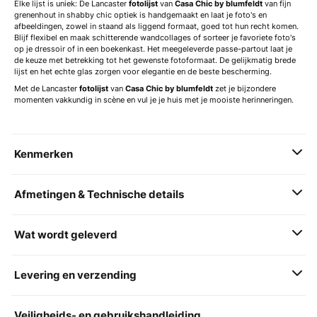
Elke lijst is uniek: De Lancaster
fotolijst
van
Casa Chic by blumfeldt
van fijn
grenenhout in shabby chic optiek is handgemaakt en laat je foto's en
afbeeldingen, zowel in staand als liggend formaat, goed tot hun recht komen.
Blijf flexibel en maak schitterende wandcollages of sorteer je favoriete foto's
op je dressoir of in een boekenkast. Het meegeleverde passe-partout laat je
de keuze met betrekking tot het gewenste fotoformaat. De gelijkmatig brede
lijst en het echte glas zorgen voor elegantie en de beste bescherming.
Met de Lancaster
fotolijst
van
Casa Chic by blumfeldt
zet je bijzondere
momenten vakkundig in scène en vul je je huis met je mooiste herinneringen.
Kenmerken
Afmetingen & Technische details
Wat wordt geleverd
Levering en verzending
Veiligheids- en gebruikshandleiding