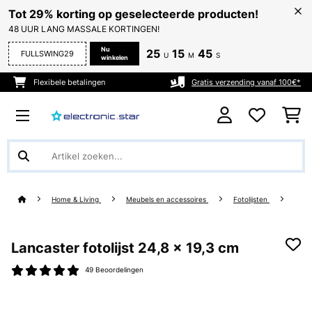
Tot 29% korting op geselecteerde producten!
48 UUR LANG MASSALE KORTINGEN!
Nu
25
15
44
FULLSWING29
U
M
S
winkelen
Flexibele betalingen
Gratis verzending vanaf 100€*
Home & Living
Meubels en accessoires
Fotolijsten
Lancaster fotolijst 24,8 x 19,3 cm
49 Beoordelingen