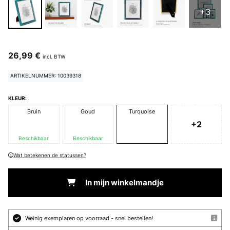
+3
26,99 €
incl. BTW
ARTIKELNUMMER: 10039318
KLEUR:
Bruin
Goud
Turquoise
+2
Beschikbaar
Beschikbaar
Wat betekenen de statussen?
In mijn winkelmandje
Weinig exemplaren op voorraad - snel bestellen!