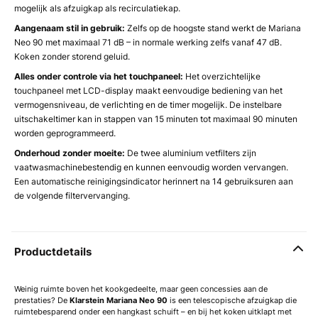
mogelijk als afzuigkap als recirculatiekap.
Aangenaam stil in gebruik:
Zelfs op de hoogste stand werkt de Mariana
Neo 90 met maximaal 71 dB – in normale werking zelfs vanaf 47 dB.
Koken zonder storend geluid.
Alles onder controle via het touchpaneel:
Het overzichtelijke
touchpaneel met LCD-display maakt eenvoudige bediening van het
vermogensniveau, de verlichting en de timer mogelijk. De instelbare
uitschakeltimer kan in stappen van 15 minuten tot maximaal 90 minuten
worden geprogrammeerd.
Onderhoud zonder moeite:
De twee aluminium vetfilters zijn
vaatwasmachinebestendig en kunnen eenvoudig worden vervangen.
Een automatische reinigingsindicator herinnert na 14 gebruiksuren aan
de volgende filtervervanging.
Productdetails
Weinig ruimte boven het kookgedeelte, maar geen concessies aan de
prestaties? De
Klarstein Mariana Neo 90
is een telescopische afzuigkap die
ruimtebesparend onder een hangkast schuift – en bij het koken uitklapt met