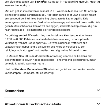
een afzuigcapaciteit van
640 m³/u
. Compact in het dagelijks gebruik, krachtig
wanneer het nodig is.
Met een geluidsniveau van maximaal 71 dB werkt de Mariana Neo 90 ook op
de hoogste stand aangenaam stil. Het touchpaneel met LCD-display maakt
een eenvoudige, intuïtieve bediening direct aan de kap mogelijk. Drie
vermogensstanden kunnen flexibel worden aangepast aan de kooksituatie. Wie
geen buitenluchtkanaal kan of wil aanleggen, schakelt de kap eenvoudig om
naar recirculatie – de installatie blijft ongecompliceerd.
De geïntegreerde LED-verlichting met instelbare kleurtemperatuur tussen
3.200 en 6.500 Kelvin en zes helderheidsniveaus zorgt voor optimale
verlichting van het kookoppervlak. De twee aluminium vetfilters zijn
vaatwasmachinebestendig en kunnen snel worden verwisseld. Een
reinigingsindicator geeft automatisch een signaal na 14 bedrijfsuren.
De Mariana Neo 90 is de doordachte oplossing voor kleine keukens met
beperkte ruimte boven het kookgedeelte – onopvallend geïntegreerd, maar
volledig krachtig wanneer het telt.
Haal de
Klarstein Mariana Neo 90
in huis en geniet van een keuken zonder
kookdampen – compact, stil en krachtig.
Kenmerken
Afmetingen & Technische details