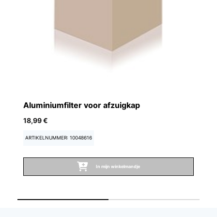
Ko
Aluminiumfilter voor afzuigkap
9,
18,99 €
A
ARTIKELNUMMER: 10048616
In mijn winkelmandje