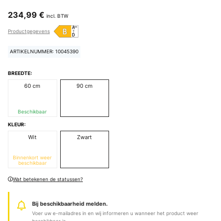
234,99 €
incl. BTW
Productgegevens
ARTIKELNUMMER: 10045390
BREEDTE:
60 cm
90 cm
Beschikbaar
KLEUR:
Wit
Zwart
Binnenkort weer
beschikbaar
Wat betekenen de statussen?
Bij beschikbaarheid melden.
Voer uw e-mailadres in en wij informeren u wanneer het product weer