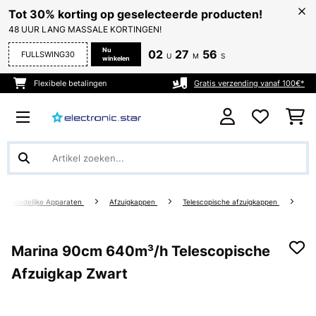
Tot 30% korting op geselecteerde producten!
48 UUR LANG MASSALE KORTINGEN!
Nu
02
27
56
FULLSWING30
U
M
S
winkelen
Flexibele betalingen
Gratis verzending vanaf 100€*
Huishoudelijke Apparaten
Afzuigkappen
Telescopische afzuigkappen
Marina 90cm 640m³/h Telescopische
Afzuigkap Zwart