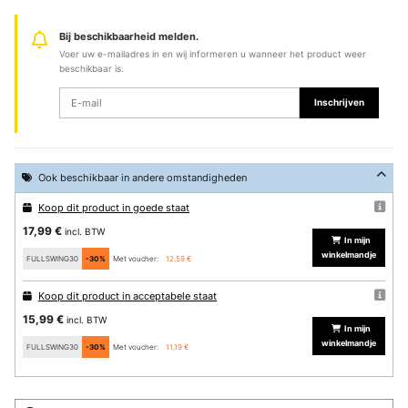
Bij beschikbaarheid melden.
Voer uw e-mailadres in en wij informeren u wanneer het product weer
beschikbaar is.
Inschrijven
Ook beschikbaar in andere omstandigheden
Koop dit product in goede staat
17,99 €
incl. BTW
In mijn
winkelmandje
FULLSWING30
-30%
Met voucher:
12,59 €
Koop dit product in acceptabele staat
15,99 €
incl. BTW
In mijn
winkelmandje
FULLSWING30
-30%
Met voucher:
11,19 €