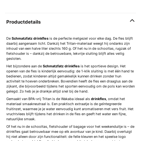
Productdetails
De
Schmatzfatz
drinkfles
is de perfecte metgezel voor elke dag. De fles blijft
daarbij aangenaam licht. Dankzij het Tritan-materiaal weegt hij ondanks zijn
inhoud van een halve liter slechts 160 g. Of het nu in de schooltas, rugzak of
fietshouder is – dankzij de betrouwbare, lekvrije sluiting blijft alles veilig
gesloten.
Het bijzondere aan de
Schmatzfatz
drinkfles
is het sportieve design. Het
openen van de fles is kinderlijk eenvoudig: de 1-klik sluiting is met één hand te
bedienen, zodat kinderen altijd gemakkelijk kunnen drinken zonder hun
activiteit te hoeven onderbreken. Bovendien heeft de fles een draaglus aan de
zijkant, die bijvoorbeeld tijdens het sporten eenvoudig om de pols kan worden
gelegd. Zo heb je je drankje altijd snel bij de hand.
Gemaakt van BPA-vrij Tritan is de Wakaba ideaal als
drinkfles
, omdat het
materiaal smaakneutraal is. Een praktisch extraatje is de geïntegreerde
fruitinzet, waarmee je je water eenvoudig kunt aromatiseren met vers fruit. Het
vruchtvlees blijft tijdens het drinken in de fles en geeft het water een fijne,
natuurlijke smaak.
Of het nu in de schooltas, fietshouder of bagage voor het weekenduitje is – de
drinkfles gaat betrouwbaar mee op elk avontuur van je kind. Daarbij overtuigt
hij niet alleen door zijn functionaliteit: de felle kleuren en het speelse logo