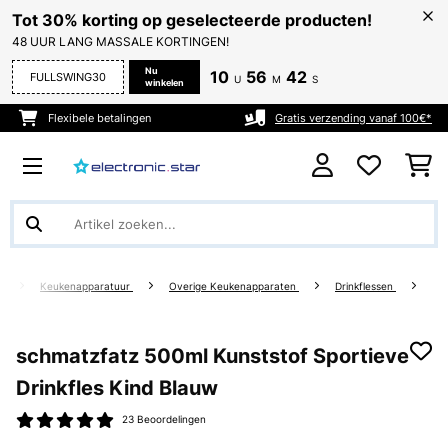
Tot 30% korting op geselecteerde producten!
48 UUR LANG MASSALE KORTINGEN!
Nu
10
56
41
FULLSWING30
U
M
S
winkelen
Flexibele betalingen
Gratis verzending vanaf 100€*
g
Keukenapparatuur
Overige Keukenapparaten
Drinkflessen
schmatzfatz 500ml Kunststof Sportieve
Drinkfles Kind Blauw
23 Beoordelingen