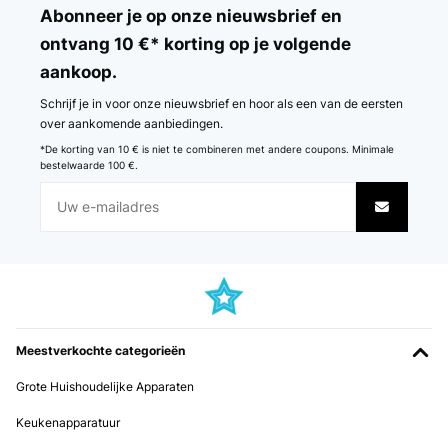
öffnen und auch zu reinigen. Außerdem sieht sie modern und
Abonneer je op onze nieuwsbrief en
hochwertig aus - mein Neffe nutzt Sie täglich gern. Klare
ontvang 10 €* korting op je volgende
Empfehlung
aankoop.
Amazon-Benutzer
Schrijf je in voor onze nieuwsbrief en hoor als een van de eersten
Vertaal
over aankomende aanbiedingen.
*De korting van 10 € is niet te combineren met andere coupons. Minimale
GECONTROLEERDE BEOORDELING
bestelwaarde 100 €.
26/12/2025
Artikel wie beschrieben alles prima.Schnelle Lieferung.Nur leider
waren die Adressaufkleber auf die OVP geklebt und nur sehr schwer
zu entfernen. Das ist nicht so schön, insbesondere wenn man den
Artikel verschenken möchte.
Amazon-Benutzer
Vertaal
Meestverkochte categorieën
GECONTROLEERDE BEOORDELING
Grote Huishoudelijke Apparaten
21/12/2025
Keukenapparatuur
Wir verwenden die Schmatzfatz-Trinkflasche seit einigen Tagen für
unsere 7-jährige Tochter, sowohl zuhause als auch in der Schule.