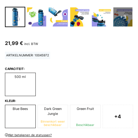
+3
21,99 €
incl. BTW
ARTIKELNUMMER: 10045972
CAPACITEIT:
500 ml
KLEUR:
Blue Bees
Dark Green
Green Fruit
Jungle
+4
Binnenkort weer
beschikbaar
Beschikbaar
Wat betekenen de statussen?