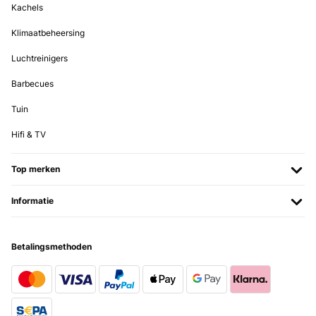
Kachels
Die Flasche liegt gut in kleinen Kinderhänden, lässt sich leicht
öffnen und schließen und unsere Tochter kommt damit sehr gut
zurecht.Besonders positiv ist die dichte Verschlusskappe: Bisher
Klimaatbeheersing
ist kein Saft oder Wasser ausgelaufen, auch wenn die Flasche
einmal in der Tasche verrutscht. Die Reinigung ist ebenfalls
Luchtreinigers
unkompliziert – alle Teile lassen sich schnell auseinandernehmen
und problemlos in der Spülmaschine reinigen.Das Material wirkt
Barbecues
robust und langlebig. Auch wenn die Flasche mal herunterfällt, gibt
es bisher keine Beschädigungen. Der Trinkaufsatz ist hygienisch
Tuin
abgedeckt und für Kinder einfach zu benutzen.Ein kleiner Hinweis:
Sehr dickflüssige Getränke wie Smoothies lassen sich etwas
schwerer trinken, ansonsten gibt es keine
Hifi & TV
Einschränkungen.Fazit:Eine durchdachte, robuste Trinkflasche, die
sich gut für Kinder eignet. Sie ist leicht, auslaufsicher und
pflegeleicht – ideal für den Schulaltag oder zuhause. Für Familien,
Top merken
die eine zuverlässige Kindertrinkflasche suchen, klare Empfehlung.
Amazon-Benutzer
Informatie
Vertaal
Betalingsmethoden
GECONTROLEERDE BEOORDELING
12/10/2025
Diese Kindertrinkflasche hat mich sofort überzeugt – kompakt,
stabil und ideal für unterwegs mit meinem zweijährigen Kind. Das