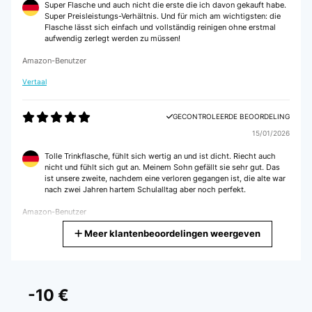
Super Flasche und auch nicht die erste die ich davon gekauft habe.
Super Preisleistungs-Verhältnis. Und für mich am wichtigsten: die
Flasche lässt sich einfach und vollständig reinigen ohne erstmal
aufwendig zerlegt werden zu müssen!
Amazon-Benutzer
Vertaal
GECONTROLEERDE BEOORDELING
15/01/2026
Tolle Trinkflasche, fühlt sich wertig an und ist dicht. Riecht auch
nicht und fühlt sich gut an. Meinem Sohn gefällt sie sehr gut. Das
ist unsere zweite, nachdem eine verloren gegangen ist, die alte war
nach zwei Jahren hartem Schulalltag aber noch perfekt.
Amazon-Benutzer
Meer klantenbeoordelingen weergeven
Vertaal
GECONTROLEERDE BEOORDELING
28/12/2025
-10 €
Die Flasche ist super für Kinder: absolut auslaufsicher, leicht zu