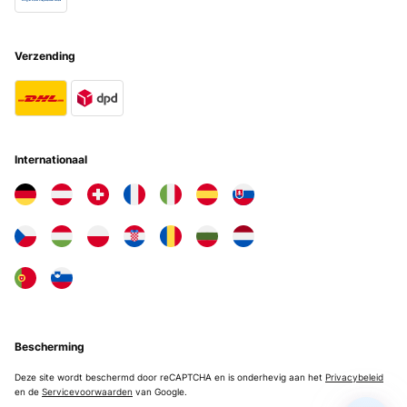
Material wirkt hochwertig, die Oberfläche ist angenehm glatt und
lässt sich leicht reinigen. Besonders gut gefällt mir der dichte
Verschluss, der auch nach mehrmaligem Öffnen und Schließen kein
Tropfen verliert.Wir haben die Flasche nun mehrfach auf
Verzending
Spaziergängen und Ausflügen dabei gehabt – sie ist bereits einige
Male heruntergefallen und hat keinerlei sichtbare Schäden
davongetragen. Mein Kind kann sie problemlos selbst halten und
trinken, was den Alltag unterwegs deutlich
erleichtert.Vorteile:Auslaufsicherer, stabiler VerschlussHandlich und
leicht für kleine KinderhändeRobust und bruchsicher auch bei
StürzenKompakt und platzsparend für
Internationaal
unterwegsNachteile:keineEmpfehlung:Ideal für Eltern, die eine
zuverlässige, kompakte und kindersichere Trinkflasche für
unterwegs suchen – ein praktischer Begleiter in jeder Tasche, der
auf keiner Tour mit Kind fehlen darf.
Amazon-Benutzer
Vertaal
GECONTROLEERDE BEOORDELING
22/09/2025
Bescherming
Wir haben schon einige Trinkflaschen ausprobiert, aber diese hier
ist wirklich ein Volltreffer! Mein Kind liebt sie und ich auch, weil sie
Deze site wordt beschermd door reCAPTCHA en is onderhevig aan het
Privacybeleid
einfach praktisch ist und im Alltag überzeugt.Das gefällt uns
en de
Servicevoorwaarden
van Google.
besonders:• Auslaufsicher: Endlich eine Flasche, die dicht hält!