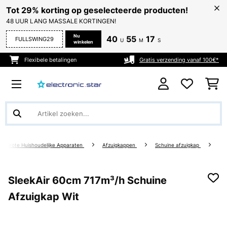
Tot 29% korting op geselecteerde producten!
48 UUR LANG MASSALE KORTINGEN!
Nu
40
55
17
FULLSWING29
U
M
S
winkelen
Flexibele betalingen
Gratis verzending vanaf 100€*
Grote Huishoudelijke Apparaten
Afzuigkappen
Schuine afzuigkap
SleekAir 60cm 717m³/h Schuine
Afzuigkap Wit