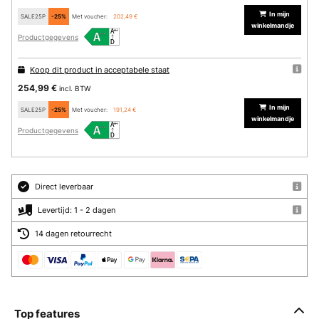
In mijn
SALE25P
-25%
Met voucher:
202,49 €
winkelmandje
Productgegevens
Koop dit product in acceptabele staat
254,99 €
incl. BTW
In mijn
SALE25P
-25%
Met voucher:
191,24 €
winkelmandje
Productgegevens
Direct leverbaar
Levertijd: 1 - 2 dagen
14 dagen retourrecht
Top features