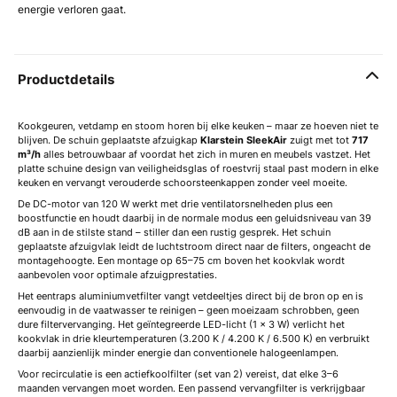
energie verloren gaat.
Productdetails
Kookgeuren, vetdamp en stoom horen bij elke keuken – maar ze hoeven niet te
blijven. De schuin geplaatste afzuigkap
Klarstein SleekAir
zuigt met tot
717
m³/h
alles betrouwbaar af voordat het zich in muren en meubels vastzet. Het
platte schuine design van veiligheidsglas of roestvrij staal past modern in elke
keuken en vervangt verouderde schoorsteenkappen zonder veel moeite.
De DC-motor van 120 W werkt met drie ventilatorsnelheden plus een
boostfunctie en houdt daarbij in de normale modus een geluidsniveau van 39
dB aan in de stilste stand – stiller dan een rustig gesprek. Het schuin
geplaatste afzuigvlak leidt de luchtstroom direct naar de filters, ongeacht de
montagehoogte. Een montage op 65–75 cm boven het kookvlak wordt
aanbevolen voor optimale afzuigprestaties.
Het eentraps aluminiumvetfilter vangt vetdeeltjes direct bij de bron op en is
eenvoudig in de vaatwasser te reinigen – geen moeizaam schrobben, geen
dure filtervervanging. Het geïntegreerde LED-licht (1 × 3 W) verlicht het
kookvlak in drie kleurtemperaturen (3.200 K / 4.200 K / 6.500 K) en verbruikt
daarbij aanzienlijk minder energie dan conventionele halogeenlampen.
Voor recirculatie is een actiefkoolfilter (set van 2) vereist, dat elke 3–6
maanden vervangen moet worden. Een passend vervangfilter is verkrijgbaar