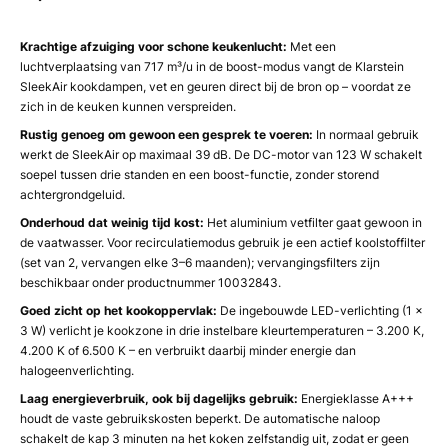
Krachtige afzuiging voor schone keukenlucht:
Met een
luchtverplaatsing van 717 m³/u in de boost-modus vangt de Klarstein
SleekAir kookdampen, vet en geuren direct bij de bron op – voordat ze
zich in de keuken kunnen verspreiden.
Rustig genoeg om gewoon een gesprek te voeren:
In normaal gebruik
werkt de SleekAir op maximaal 39 dB. De DC-motor van 123 W schakelt
soepel tussen drie standen en een boost-functie, zonder storend
achtergrondgeluid.
Onderhoud dat weinig tijd kost:
Het aluminium vetfilter gaat gewoon in
de vaatwasser. Voor recirculatiemodus gebruik je een actief koolstoffilter
(set van 2, vervangen elke 3–6 maanden); vervangingsfilters zijn
beschikbaar onder productnummer 10032843.
Goed zicht op het kookoppervlak:
De ingebouwde LED-verlichting (1 ×
3 W) verlicht je kookzone in drie instelbare kleurtemperaturen – 3.200 K,
4.200 K of 6.500 K – en verbruikt daarbij minder energie dan
halogeenverlichting.
Laag energieverbruik, ook bij dagelijks gebruik:
Energieklasse A+++
houdt de vaste gebruikskosten beperkt. De automatische naloop
schakelt de kap 3 minuten na het koken zelfstandig uit, zodat er geen