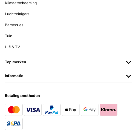
Klimaatbeheersing
05/06/2024
Luchtreinigers
Es chulisima tiene una cara con el astronauta como en tonos negros
y rosa y la parte trasera otro diseño como rosa coral naranja y
Barbecues
negro . Trae 2 fundas de almohada o cojín muy amplias y viene en
una caja bonita dentro de su bolsa muy buena imagen de
Tuin
presentación.calidad muy positiva .
Usuario/a de amazon
Hifi & TV
Vertaal
Top merken
GECONTROLEERDE BEOORDELING
Informatie
27/02/2024
Molto carino a buon prezzo! federa molto grande ma l’abbiamo
fatta tagliare a metà
Betalingsmethoden
Utente Amazon
Vertaal
GECONTROLEERDE BEOORDELING
04/12/2023