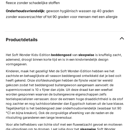
fleece zonder schadelijke stoffen
Onderhoudsvriendelijk:
gewoon hygiënisch wassen op 40 graden
zonder wasverzachter of tot 90 graden voor mensen met een allergie
Productdetails
Het Soft Wonder Kids-Edition
beddengoed
van
sleepwise
is knuffelig zacht,
ademend, droogt binnen korte tijd en is in een kindvriendelijk design
vormgegeven.
Kinderen, maak het gezellig! Met de Soft Wonder-Edition hebben we het
zachtste en behaaglijkste all-season beddengoed ontwikkeld dat je bed ooit
heeft gekend. Onze stofdeskundigen hebben de fijnste vezel ter wereld
gekozen zodat het beddengoed buitengewoon aangenaam aanvoelt: de
supermicrovezel is 10 x fijner dan zijde. Uit deze draad kan een weefsel
worden gesponnen waarvan de buitengewone eigenschappen zelfs
textielspecialisten verrassen: door de extreem hoge draaddichtheid is de stof
nog zachter en nog luchtdoorlatender dan Egyptisch katoen uit de luxe klasse.
Tegelijkertijd is het beddengoed zeer onderhoudsvriendelijk (wasbaar tot 90
°C) en bijna kreukvrij. Ook de zorgvuldige afwerking van de naden en de
ritssluiting garanderen een lange levensduur.
Voor alle liefhebbers van lichte stof met een fluweelzacht gevoel en motieven
die uitnodigen om te dromen. Laat jullie door het
sleepwise
Soft Wonder