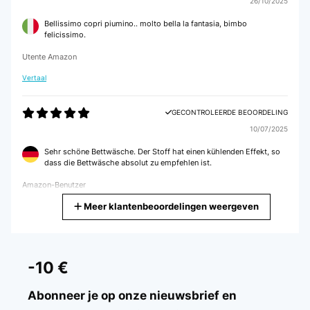
26/10/2025
Bellissimo copri piumino.. molto bella la fantasia, bimbo
felicissimo.
Utente Amazon
Vertaal
GECONTROLEERDE BEOORDELING
10/07/2025
Sehr schöne Bettwäsche. Der Stoff hat einen kühlenden Effekt, so
dass die Bettwäsche absolut zu empfehlen ist.
Amazon-Benutzer
Meer klantenbeoordelingen weergeven
Vertaal
GECONTROLEERDE BEOORDELING
18/02/2025
-10 €
Tolles weiches Material
Abonneer je op onze nieuwsbrief en