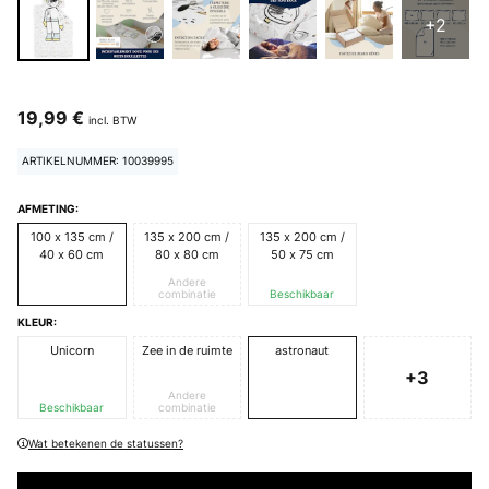
+2
19,99 €
incl. BTW
ARTIKELNUMMER: 10039995
AFMETING:
100 x 135 cm /
135 x 200 cm /
135 x 200 cm /
40 x 60 cm
80 x 80 cm
50 x 75 cm
Andere
combinatie
Beschikbaar
KLEUR:
Unicorn
Zee in de ruimte
astronaut
+3
Andere
Beschikbaar
combinatie
Wat betekenen de statussen?