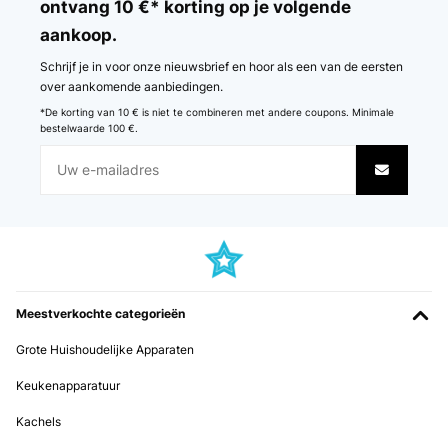
Amazon-Benutzer
ontvang 10 €* korting op je volgende
aankoop.
Vertaal
Schrijf je in voor onze nieuwsbrief en hoor als een van de eersten
GECONTROLEERDE BEOORDELING
over aankomende aanbiedingen.
15/11/2024
*De korting van 10 € is niet te combineren met andere coupons. Minimale
bestelwaarde 100 €.
Ich habe ein Kinderbett damit bezogen. Die Bettwäsche fühlte sich
gut an
Amazon-Benutzer
Vertaal
GECONTROLEERDE BEOORDELING
24/07/2024
Meestverkochte categorieën
very good blanket, I recommend it.
Grote Huishoudelijke Apparaten
Amazon user
Keukenapparatuur
Vertaal
Kachels
GECONTROLEERDE BEOORDELING