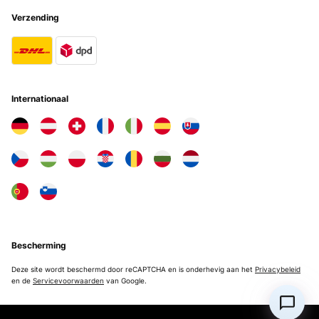
Verzending
Je recommande cet article !
Utilisateur d'Amazon
Vertaal
Internationaal
GECONTROLEERDE BEOORDELING
22/11/2023
Tessuto morbido
Utente Amazon
Vertaal
GECONTROLEERDE BEOORDELING
Bescherming
10/11/2023
Deze site wordt beschermd door reCAPTCHA en is onderhevig aan het
Privacybeleid
Nice quality cover Great looking and functional bed covers for any
en de
Servicevoorwaarden
van Google.
child that is interested in space, looks great on the bed
Amazon-Benutzer