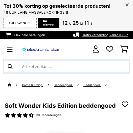
Tot 30% korting op geselecteerde producten!
48 UUR LANG MASSALE KORTINGEN!
Nu
12
25
10
FULLSWING30
U
M
S
winkelen
Flexibele betalingen
Gratis verzending vanaf 100€*
Home & Living
Beddengoed
Beddegoed
Soft Wonder Kids Edition beddengoed
33 Beoordelingen